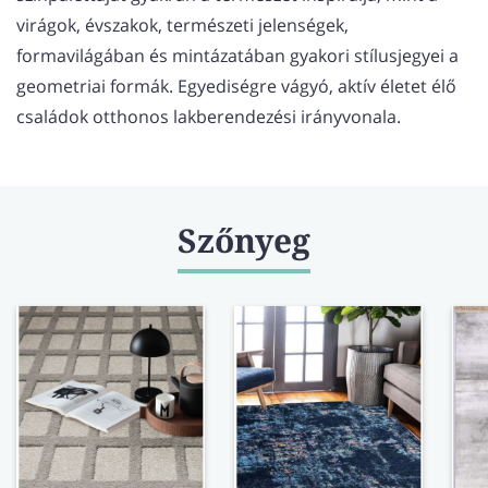
LÁBTÖRLŐ
virágok, évszakok, természeti jelenségek,
FÜRDŐSZOBA SZŐNYEG
formavilágában és mintázatában gyakori stílusjegyei a
geometriai formák. Egyediségre vágyó, aktív életet élő
AJÁNDÉK ÖTLETEK
családok otthonos lakberendezési irányvonala.
VINYL FALBURKOLAT
Szőnyeg