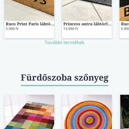
Ruco Print Paris lábtörlő
Princess antra lábtörlő 60x80
5.990 Ft
13.990 Ft
5.990
További termékek
Fürdőszoba szőnyeg