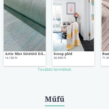
Artic Mist Sötétítő DÁNIEL
Scoop pléd
14.190 Ft
30.990 Ft
71.9
További termékek
Műfű