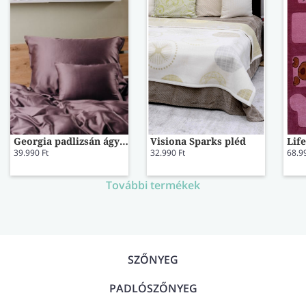
Georgia padlizsán ágynemű 73834
Visiona Sparks pléd
39.990 Ft
32.990 Ft
68.9
További termékek
SZŐNYEG
PADLÓSZŐNYEG