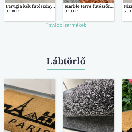
Perugia kék futószőnyeg 100 cm-es
Marble terra futószőnyeg 100 cm-es
Niz
9.190 Ft
9.190 Ft
5.990
További termékek
Lábtörlő