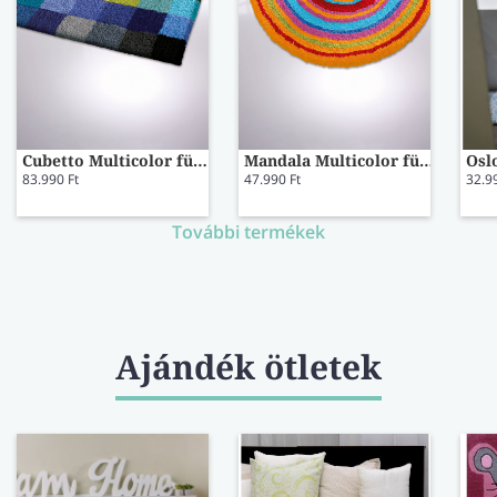
Cubetto Multicolor fürdőszoba szőnyeg
Mandala Multicolor fürdőszoba szőnyeg
83.990 Ft
47.990 Ft
32.9
További termékek
Ajándék ötletek