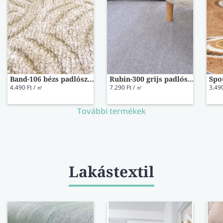
Band-106 bézs padlószőnyeg 400 cm-es
Rubin-300 grijs padlószőnyeg 400 cm-es
4.490 Ft / ㎡
7.290 Ft / ㎡
3.490
További termékek
Lakástextil