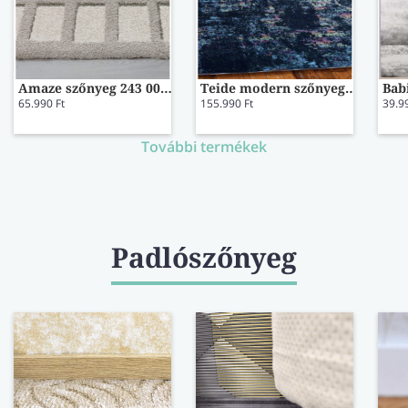
Amaze szőnyeg 243 005 80x150
Teide modern szőnyeg 97003/5008-99 160x230
65.990 Ft
155.990 Ft
39.9
További termékek
Padlószőnyeg