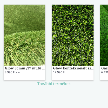
Glow 35mm /17 műfű 2 m széles
Glow konfekcionált szálas műfű 100x200cm
8.990 Ft / ㎡
17.990 Ft
6.490
További termékek