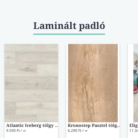
Laminált padló
Atlantic Iceberg tölgy laminált padló K336
Kronostep Pasztel tölgy laminált padló 8279
9.590 Ft / ㎡
6.290 Ft / ㎡
11.3