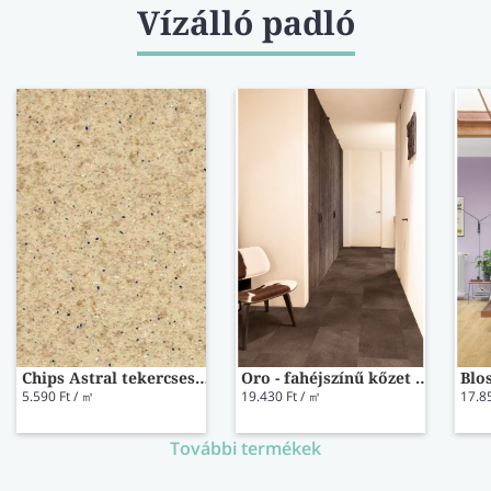
Vízálló padló
Chips Astral tekercses vinyl padló 4564-452 200 cm-es
Oro - fahéjszínű kőzet vinyl AVSTU40233
5.590 Ft / ㎡
19.430 Ft / ㎡
17.8
További termékek