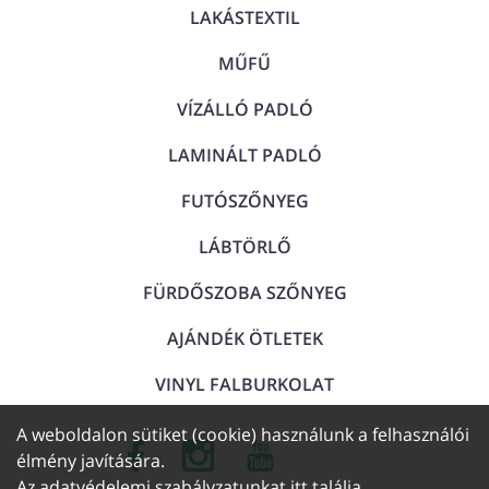
LAKÁSTEXTIL
MŰFŰ
VÍZÁLLÓ PADLÓ
LAMINÁLT PADLÓ
FUTÓSZŐNYEG
LÁBTÖRLŐ
FÜRDŐSZOBA SZŐNYEG
AJÁNDÉK ÖTLETEK
VINYL FALBURKOLAT
A weboldalon sütiket (cookie) használunk a felhasználói
élmény javítására.
Az adatvédelemi szabályzatunkat
itt találja
.