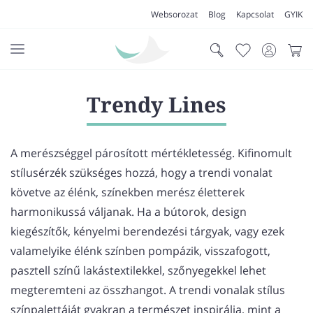
Websorozat
Blog
Kapcsolat
GYIK
AKCIÓK
Trendy Lines
SZŐNYEG
PADLÓSZŐNYEG
A merészséggel párosított mértékletesség. Kifinomult
stílusérzék szükséges hozzá, hogy a trendi vonalat
LAKÁSTEXTIL
követve az élénk, színekben merész életterek
MŰFŰ
harmonikussá váljanak. Ha a bútorok, design
kiegészítők, kényelmi berendezési tárgyak, vagy ezek
VÍZÁLLÓ PADLÓ
valamelyike élénk színben pompázik, visszafogott,
LAMINÁLT PADLÓ
pasztell színű lakástextilekkel, szőnyegekkel lehet
FUTÓSZŐNYEG
megteremteni az összhangot. A trendi vonalak stílus
színpalettáját gyakran a természet inspirálja, mint a