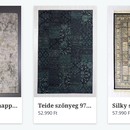
Grand zöld nappali szőnyeg 52023/6444 80x150
Teide szőnyeg 97004/4009-99 80x150
52.990 Ft
57.990 F