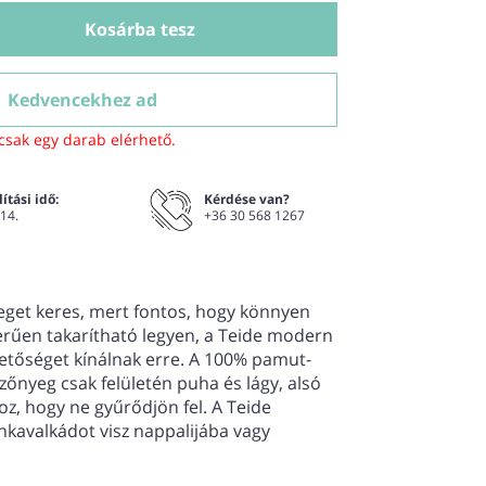
Kosárba tesz
Kedvencekhez ad
csak egy darab elérhető.
ítási idő:
Kérdése van?
 14.
+36 30 568 1267
get keres, mert fontos, hogy könnyen
rűen takarítható legyen, a Teide modern
etőséget kínálnak erre. A 100% pamut-
zőnyeg csak felületén puha és lágy, alsó
oz, hogy ne gyűrődjön fel. A Teide
nkavalkádot visz nappalijába vagy