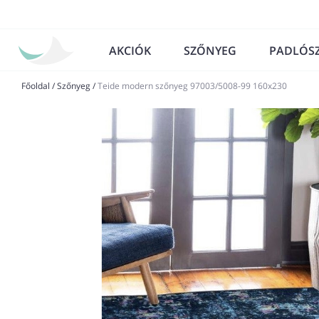
AKCIÓK
SZŐNYEG
PADLÓS
Főoldal
/
Szőnyeg
/
Teide modern szőnyeg 97003/5008-99 160x230