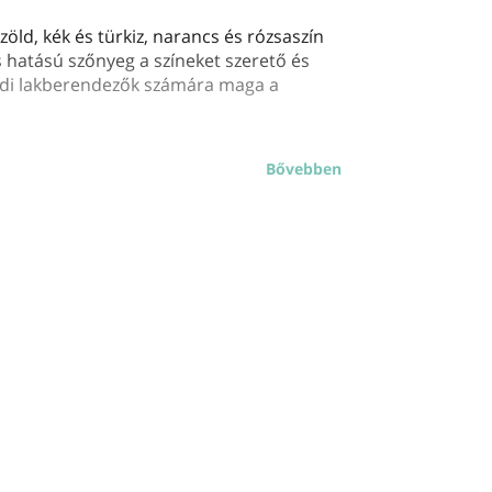
ld, kék és türkiz, narancs és rózsaszín
os hatású szőnyeg a színeket szerető és
ndi lakberendezők számára maga a
Bővebben
gium