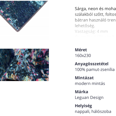
Sárga, neon és mohazö
szálakból szőtt, folt
bátran használó tre
lehetőség.
Vastagság: 4 mm
Összsúly: 1470 g/m2
Származási hely: Bel
Méret
160x230
Anyagösszetétel
100% pamut-zsenília
Mintázat
modern mintás
Márka
Leguan Design
Helyiség
nappali, hálószoba