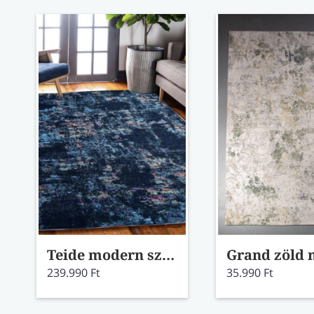
Teide modern szőnyeg 97003/5008-99 200x290
239.990 Ft
35.990 Ft