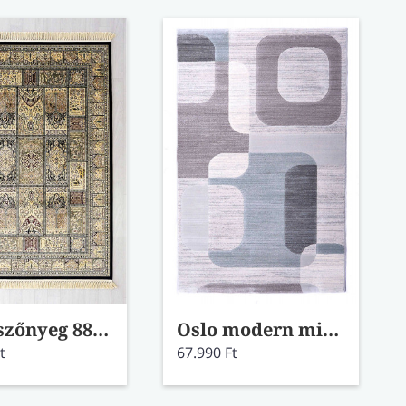
Silky szőnyeg 88524/3737 135x195
Oslo modern mintás szőnyeg 63592/4747 133x195
t
67.990 Ft