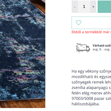
-
+
Ebből a termékből már 
Várható száll
aug. 8. - aug.
Ha egy vékony szőnye
mozdítható és egysze
szőnyegek remek leh
zsenília alapanyagú s
felén elég merev ahh
97003/5008 pazar szí
hálószobájába.