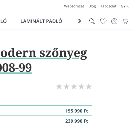
Websorozat
Blog
Kapcsolat
GYIK
DLÓ
LAMINÁLT PADLÓ
FUTÓSZŐNYEG
LÁ
odern szőnyeg
008-99
155.990 Ft
239.990 Ft