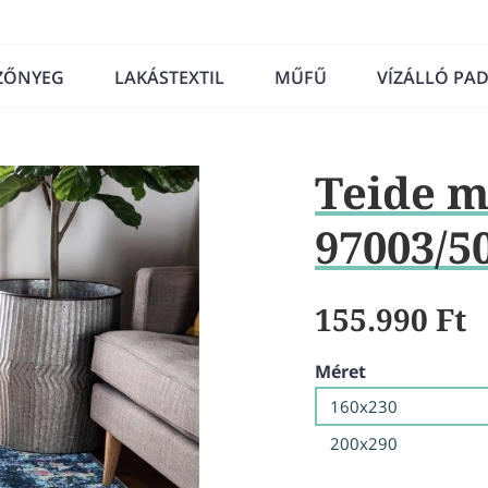
ZŐNYEG
LAKÁSTEXTIL
MŰFŰ
VÍZÁLLÓ PA
Teide m
97003/5
155.990 Ft
Méret
160x230
200x290