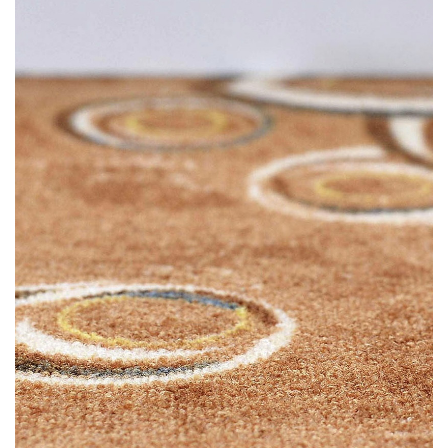
LÁBTÖRLŐ
FÜRDŐSZOBA SZŐNYEG
AJÁNDÉK ÖTLETEK
VINYL FALBURKOLAT