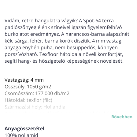
Vidám, retro hangulatra vágyik? A Spot-64 terra
padlószőnyeg élénk színeivel igazán figyelemfelhívó
burkolatot eredményez. A narancsos-barna alapszínét
kék, sárga, fehér, barna körök díszítik. 4 mm vastag
anyaga enyhén puha, nem besüppedős, könnyen
porszívózható. Texfloor hátoldala növeli komfortját,
segíti hang- és hőszigetelő képességének növelését.
Vastagság: 4 mm
Összsúly: 1050 g/m2
Csomószám: 177.000 db/m2
Hátoldal: texflor (filc)
Származási hely: Hollandia
Amennyiben a padlószőnyeget szegve kéri, kérjük,
Bővebben
abban az esetben, ne felejtse kosárba helyezni a lent
található Szőnyeg szegés elnevezésű szolgáltatásunkat
Anyagösszetétel
is!
100% poliamid