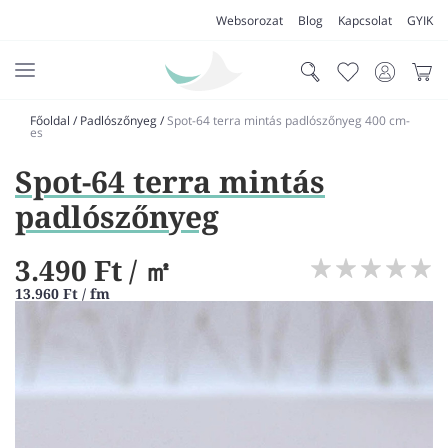
Websorozat
Blog
Kapcsolat
GYIK
Főoldal
/
Padlószőnyeg
/
Spot-64 terra mintás padlószőnyeg 400 cm-
AKCIÓK
es
Spot-64 terra mintás
SZŐNYEG
padlószőnyeg
PADLÓSZŐNYEG
LAKÁSTEXTIL
3.490 Ft
/ ㎡
MŰFŰ
13.960 Ft / fm
VÍZÁLLÓ PADLÓ
LAMINÁLT PADLÓ
FUTÓSZŐNYEG