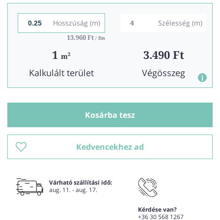
Hosszúság (m)
Szélesség (m)
13.960 Ft
/ fm
1
3.490 Ft
2
m
Kalkulált terület
Végösszeg
Kosárba tesz
Kedvencekhez ad
Várható szállítási idő:
aug. 11. - aug. 17.
Kérdése van?
+36 30 568 1267