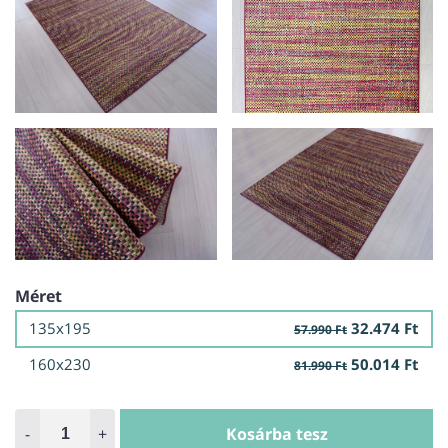
Méret
135x195
32.474 Ft
57.990 Ft
160x230
50.014 Ft
81.990 Ft
-
+
Kosárba tesz