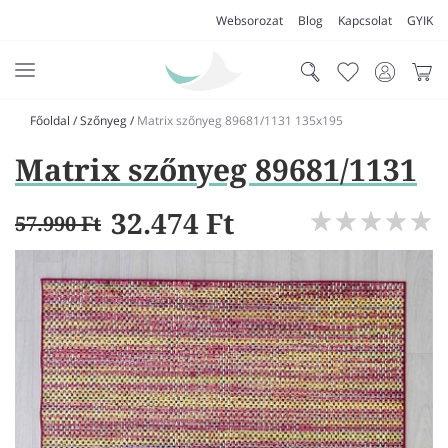
Websorozat
Blog
Kapcsolat
GYIK
Főoldal
/
Szőnyeg
/
Matrix szőnyeg 89681/1131 135x195
AKCIÓK
Matrix szőnyeg 89681/1131
SZŐNYEG
PADLÓSZŐNYEG
32.474 Ft
57.990 Ft
LAKÁSTEXTIL
MŰFŰ
VÍZÁLLÓ PADLÓ
LAMINÁLT PADLÓ
FUTÓSZŐNYEG