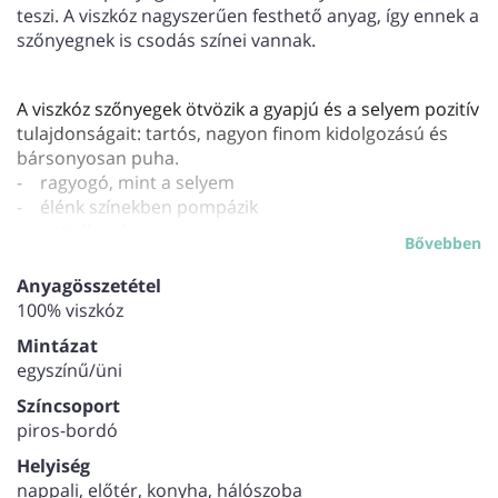
teszi. A viszkóz nagyszerűen festhető anyag, így ennek a
szőnyegnek is csodás színei vannak.
A viszkóz szőnyegek ötvözik a gyapjú és a selyem pozitív
tulajdonságait: tartós, nagyon finom kidolgozású és
bársonyosan puha.
- ragyogó, mint a selyem
- élénk színekben pompázik
- antiallergén
Bővebben
Ha a selyemhez hasonló puhaságú és fényű szőnyegre
vágyik jó minőségben, mégis olcsóbban, akkor a viszkóz
Anyagösszetétel
szőnyegeink közül válasszon.
100% viszkóz
Vastagság: 6,25 mm
Mintázat
Összsúly: 2150 g/m2
egyszínű/üni
Csomószám: 1 millió db/m2
Színcsoport
piros-bordó
Helyiség
nappali, előtér, konyha, hálószoba