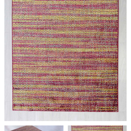
LÁBTÖRLŐ
FÜRDŐSZOBA SZŐNYEG
AJÁNDÉK ÖTLETEK
VINYL FALBURKOLAT