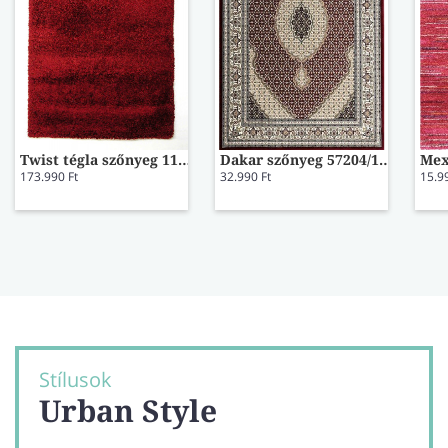
Twist tégla szőnyeg 1177 200x290
Dakar szőnyeg 57204/1414 80x150
173.990 Ft
32.990 Ft
15.9
Stílusok
Urban Style