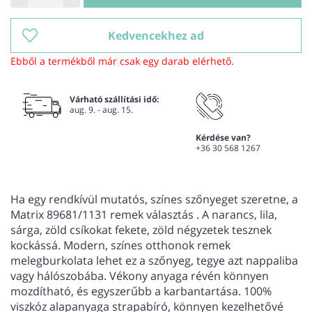
Kedvencekhez ad
Ebből a termékből már csak egy darab elérhető.
Várható szállítási idő:
aug. 9. - aug. 15.
Kérdése van?
+36 30 568 1267
Ha egy rendkívül mutatós, színes szőnyeget szeretne, a
Matrix 89681/1131 remek választás . A narancs, lila,
sárga, zöld csíkokat fekete, zöld négyzetek tesznek
kockássá. Modern, színes otthonok remek
melegburkolata lehet ez a szőnyeg, tegye azt nappaliba
vagy hálószobába. Vékony anyaga révén könnyen
mozdítható, és egyszerűbb a karbantartása. 100%
viszkóz alapanyaga strapabíró, könnyen kezelhetővé