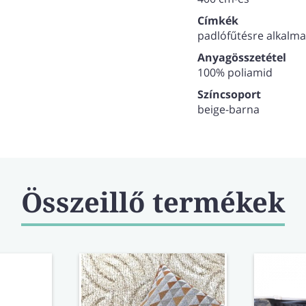
Címkék
padlófűtésre alkalma
Anyagösszetétel
100% poliamid
Színcsoport
beige-barna
Összeillő termékek