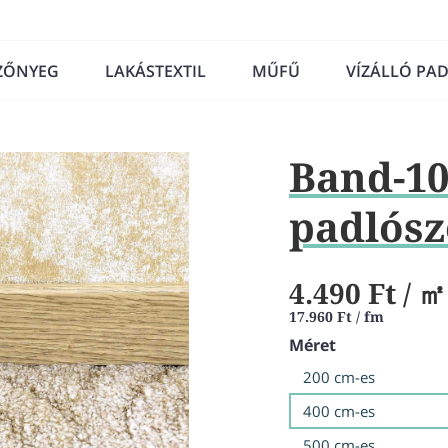
ZŐNYEG
LAKÁSTEXTIL
MŰFŰ
VÍZÁLLÓ PA
Band-10
padlós
4.490 Ft
/ ㎡
17.960 Ft / fm
Méret
200 cm-es
400 cm-es
500 cm-es