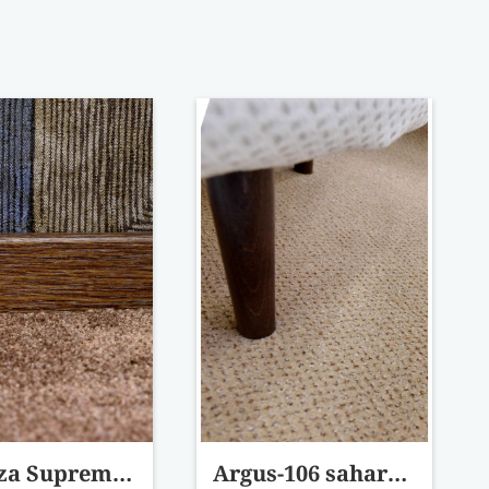
Carezza Supreme 150-barna padlószőnyeg 400 cm-es
Argus-106 sahara irodai padlószőnyeg 400 cm-es