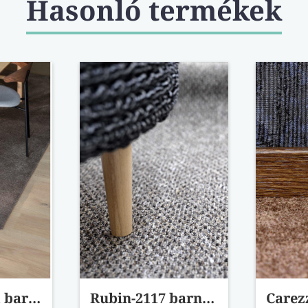
Hasonló termékek
Sumatra-041 barna padlószőnyeg 400 cm-es
Rubin-2117 barna padlószőnyeg 400 cm-es