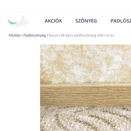
AKCIÓK
SZŐNYEG
PADLÓS
Főoldal
/
Padlószőnyeg
/
Band-106 bézs padlószőnyeg 400 cm-es