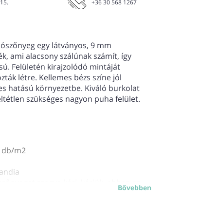
 15.
+36 30 568 1267
lószőnyeg egy látványos, 9 mm
, ami alacsony szálúnak számít, így
ú. Felületén kirajzolódó mintáját
zták létre. Kellemes bézs színe jól
es hatású környezetbe. Kiváló burkolat
eltétlen szükséges nagyon puha felület.
 db/m2
landia
őnyeget szegve kéri, kérjük, abban az
Bővebben
kosárba helyezni a lent található Szőnyeg
lgáltatásunkat is!