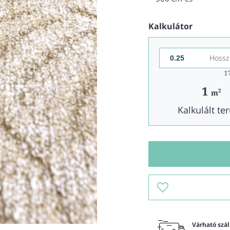
Kalkulátor
Hossz
1
1
2
m
Kalkulált ter
Várható száll