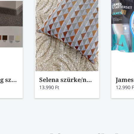
Padlószőnyeg szegőléc
Selena szürke/narancs díszpárna töltettel
13.990 Ft
12.990 F