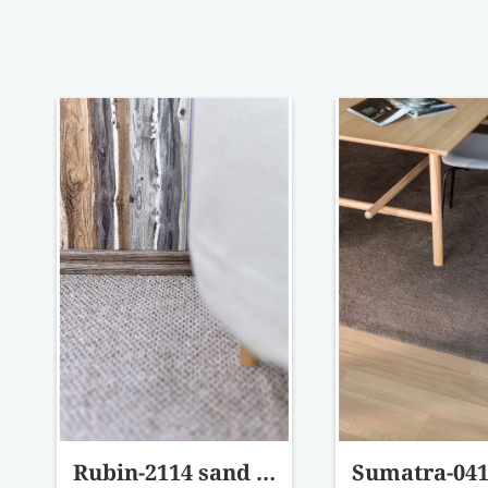
Rubin-2114 sand padlószőnyeg 400 cm-es