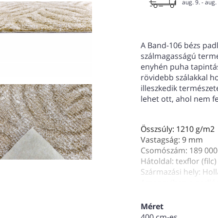
aug. 9. - aug.
A Band-106 bézs pad
szálmagasságú termék
enyhén puha tapintás
rövidebb szálakkal ho
illeszkedik természet
lehet ott, ahol nem f
Összsúly: 1210 g/m2
Vastagság: 9 mm
Csomószám: 189 000
Hátoldal: texflor (filc)
Származási hely: Hol
Amennyiben a padlósz
esetben, ne felejtse 
szegés elnevezésű szo
Méret
400 cm-es