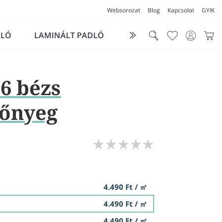
Websorozat
Blog
Kapcsolat
GYIK
DLÓ
LAMINÁLT PADLÓ
FUTÓSZŐNYEG
LÁ
6 bézs
zőnyeg
4.490 Ft / ㎡
4.490 Ft / ㎡
4.490 Ft / ㎡