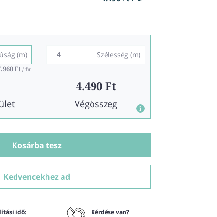
úság (m)
Szélesség (m)
7.960 Ft
/ fm
4.490 Ft
ület
Végösszeg
Kosárba tesz
Kedvencekhez ad
ítási idő:
Kérdése van?