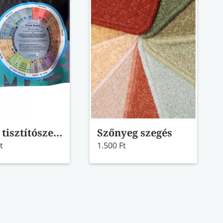
James tisztítószer szett szőnyegre/kárpitra
Szőnyeg szegés
t
1.500 Ft