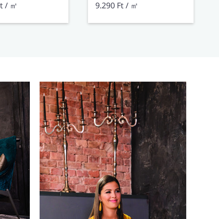
t / ㎡
9.290 Ft / ㎡