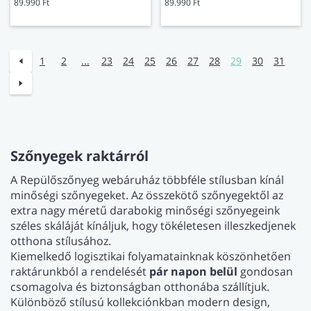
89.990 Ft
89.990 Ft
1
2
...
23
24
25
26
27
28
29
30
31
Szőnyegek raktárról
A Repülőszőnyeg webáruház többféle stílusban kínál
minőségi szőnyegeket. Az összekötő szőnyegektől az
extra nagy méretű darabokig minőségi szőnyegeink
széles skáláját kínáljuk, hogy tökéletesen illeszkedjenek
otthona stílusához.
Kiemelkedő logisztikai folyamatainknak köszönhetően
raktárunkból a rendelését
pár napon belül
gondosan
csomagolva és biztonságban otthonába szállítjuk.
Különböző stílusú kollekciónkban modern design,