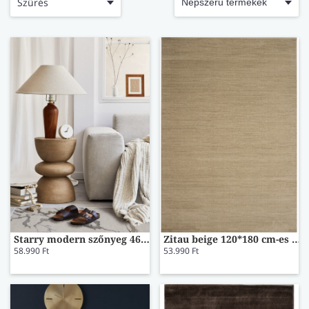
LÁBTÖRLŐ
Szűrés
FÜRDŐSZOBA SZŐNYEG
AJÁNDÉK ÖTLETEK
VINYL FALBURKOLAT
Starry modern szőnyeg 46001/6191 133x195
Zitau beige 120*180 cm-es gyapjú szőnyeg
58.990 Ft
53.990 Ft