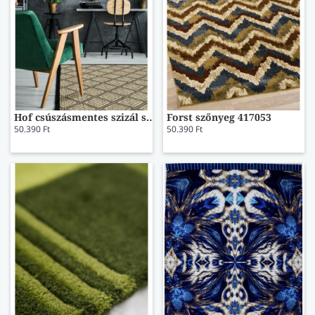
Hof csúszásmentes szizál szőnyeg 509826 120x180
Forst szőnyeg 417053
50.390 Ft
50.390 Ft