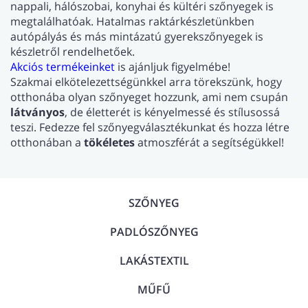
nappali, hálószobai, konyhai és kültéri szőnyegek is
megtalálhatóak. Hatalmas raktárkészletünkben
autópályás és más mintázatú gyerekszőnyegek is
készletről rendelhetőek.
Akciós termékeinket
is ajánljuk figyelmébe!
Szakmai elkötelezettségünkkel arra törekszünk, hogy
otthonába olyan szőnyeget hozzunk, ami nem csupán
látványos
, de életterét is kényelmessé és stílusossá
teszi. Fedezze fel szőnyegválasztékunkat és hozza létre
otthonában a
tökéletes
atmoszférát a segítségükkel!
SZŐNYEG
PADLÓSZŐNYEG
LAKÁSTEXTIL
MŰFŰ