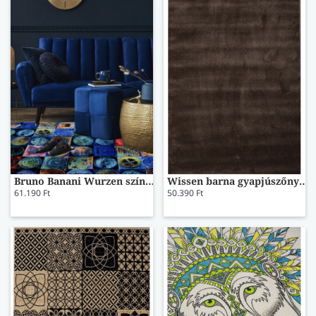
Bruno Banani Wurzen színes szőnyeg 59648613
Wissen barna gyapjúszőnyeg
61.190 Ft
50.390 Ft