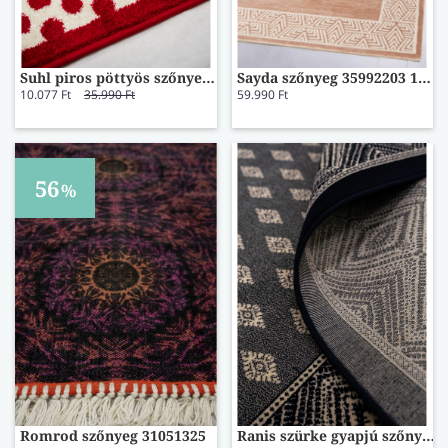
Suhl piros pöttyös szőnyeg 40477167 120x180
Sayda szőnyeg 35992203 120x180
10.077 Ft
35.990 Ft
59.990 Ft
56
%
Romrod szőnyeg 31051325
Ranis szürke gyapjú szőnyeg 30694536 120x170