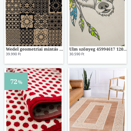
Wedel geometriai mintás szőnyeg 56666323 120x170
Ulm szőnyeg 45994617 120x180
39.990 Ft
30.590 Ft
72
%