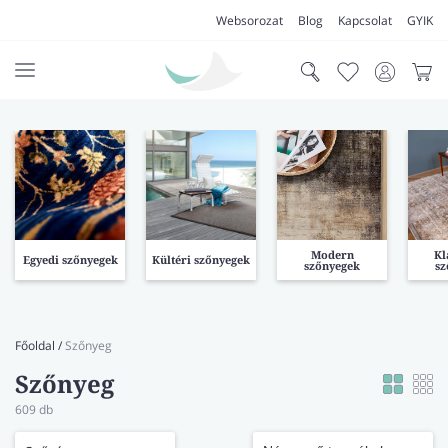
Websorozat
Blog
Kapcsolat
GYIK
AKCIÓK
SZŐNYEG
PADLÓSZŐNYEG
LAKÁSTEXTIL
Modern
Kl
Egyedi szőnyegek
Kültéri szőnyegek
szőnyegek
sz
MŰFŰ
VÍZÁLLÓ PADLÓ
Főoldal
/
Szőnyeg
LAMINÁLT PADLÓ
Szőnyeg
609
db
FUTÓSZŐNYEG