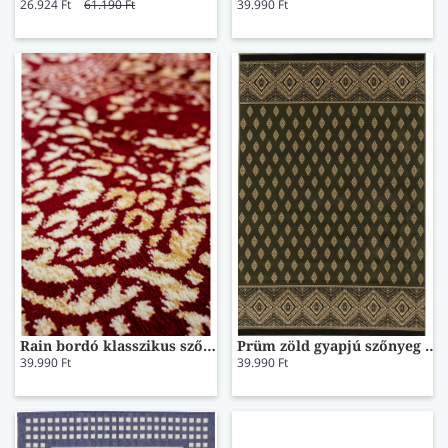
26.924 Ft
61.190 Ft
39.990 Ft
Rain bordó klasszikus szőnyeg 120x180
Prüm zöld gyapjú szőnyeg 30145231 120x170
39.990 Ft
39.990 Ft