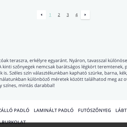
1
2
3
4
óak teraszra, erkélyre egyaránt. Nyáron, tavasszal különöse
 A kinti szőnyegek nemcsak barátságos légkört teremtene
k is. Széles szín választékunkban kapható szürke, barna, kék
ínálatunkban különböző méretek között találhatod meg az ot
y színes, mintás darabbal!
ZÁLLÓ PADLÓ
LAMINÁLT PADLÓ
FUTÓSZŐNYEG
LÁB
ALBURKOLAT