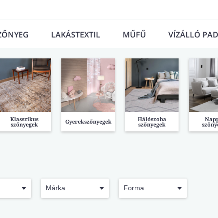
ZŐNYEG
LAKÁSTEXTIL
MŰFŰ
VÍZÁLLÓ PA
Klasszikus
Hálószoba
Napp
Gyerekszőnyegek
szőnyegek
szőnyegek
szőny