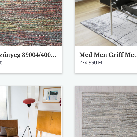
Port szőnyeg 89004/4002-99 81x150
t
274.990 Ft