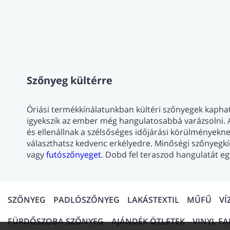
Szőnyeg kültérre
Óriási termékkínálatunkban kültéri szőnyegek kaphat
igyekszik az ember még hangulatosabbá varázsolni.
és ellenállnak a szélsőséges időjárási körülményekne
választhatsz kedvenc erkélyedre. Minőségi szőnyegk
vagy
futószőnyeget
. Dobd fel teraszod hangulatát eg
SZŐNYEG
PADLÓSZŐNYEG
LAKÁSTEXTIL
MŰFŰ
VÍ
FÜRDŐSZOBA SZŐNYEG
AJÁNDÉK ÖTLETEK
VINYL F