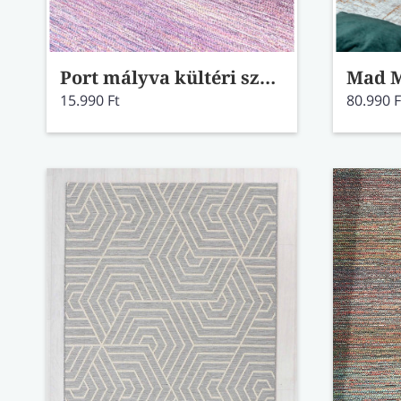
Port mályva kültéri szőnyeg 89004/1001-99 81x150
15.990 Ft
80.990 F