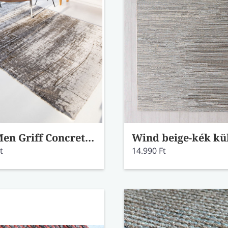
Mad Men Griff Concrete Jungle szőnyeg 8785 80x150
t
14.990 Ft