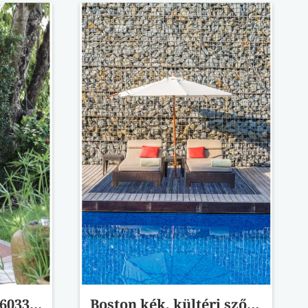
Newport szőnyeg 96033/8011-96
Boston kék, kültéri szőnyeg 98122/5000 160x230