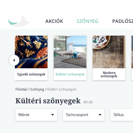
AKCIÓK
SZŐNYEG
PADLÓS
Modern
Egyedi szőnyegek
Kültéri szőnyegek
szőnyegek
Főoldal
/
Szőnyeg
/
Kültéri szőnyegek
Kültéri szőnyegek
80
db