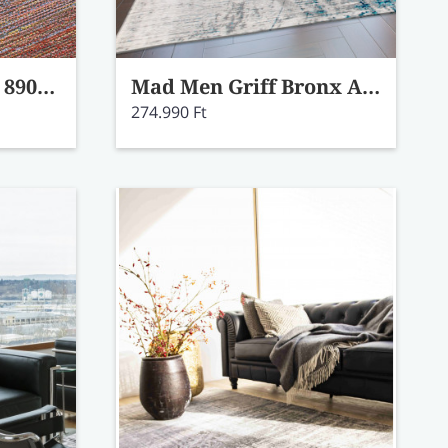
Port sárga szőnyeg 89004/2004-99 81x150
Mad Men Griff Bronx Azurite szőnyeg 8421 170x240
274.990 Ft