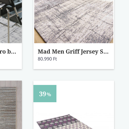
Med Men Griff Metro black & white szőnyeg 8926 170x240
Mad Men Griff Jersey Stone szőnyeg 8420 80x150
80.990 Ft
39
%