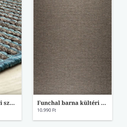
Funchal kék kültéri szőnyeg 60x100
Funchal barna kültéri szőnyeg 60x110
10.990 Ft