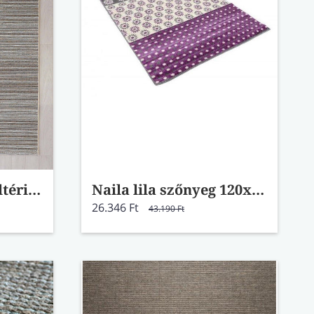
Wind beige-kék kültéri szőnyeg 8341/2T15 80x150
Naila lila szőnyeg 120x180
26.346 Ft
43.190 Ft