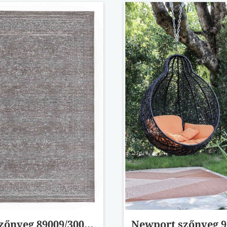
Port szőnyeg 89009/3004-99