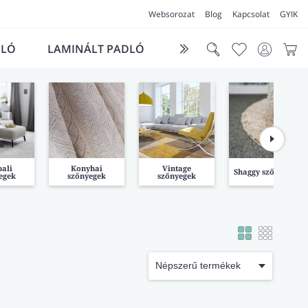
Websorozat
Blog
Kapcsolat
GYIK
DLÓ
LAMINÁLT PADLÓ
FUTÓSZŐNYEG
LÁ
ali
Konyhai
Vintage
Shaggy szőnyegek
egek
szőnyegek
szőnyegek