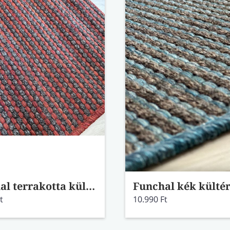
Funchal terrakotta kültéri szőnyeg 60x110
t
10.990 Ft