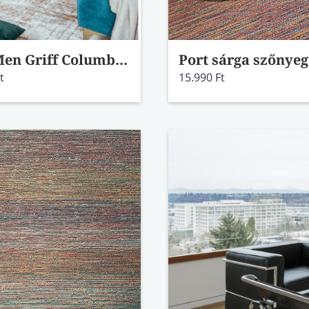
Mad Men Griff Columbus Gold szőnyeg 8419 80x150
t
15.990 Ft