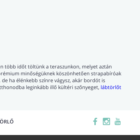
n több időt töltünk a teraszunkon, melyet aztán
k, prémium minőségüknek köszönhetően strapabíróak
, de ha élénkebb színre vágysz, akár bordót is
thonodba leginkább illő kültéri szőnyeget,
lábtörlőt
TÖRLŐ