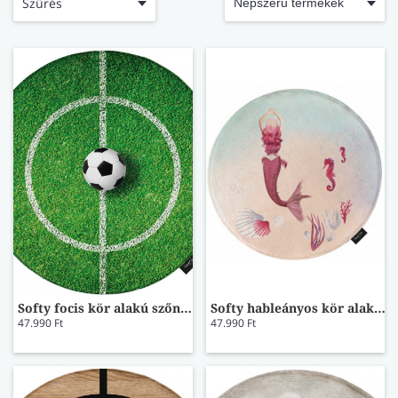
LÁBTÖRLŐ
Szűrés
FÜRDŐSZOBA SZŐNYEG
AJÁNDÉK ÖTLETEK
VINYL FALBURKOLAT
Softy focis kör alakú szőnyeg
Softy hableányos kör alakú szőnyeg
47.990 Ft
47.990 Ft