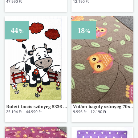
47.990 Ft
12.190 Ft
44
18
%
%
Rulett bocis szőnyeg 5336 160x230
Vidám bagoly szőnyeg 70x200
25.194 Ft
44.990 Ft
9.996 Ft
12.190 Ft