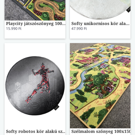
Playcity játszószőnyeg 100x200
Softy unikornisos kör alakú szőnyeg
15.990 Ft
47.990 Ft
Softy robotos kör alakú szőnyeg
Szélmalom szőnyeg 100x150