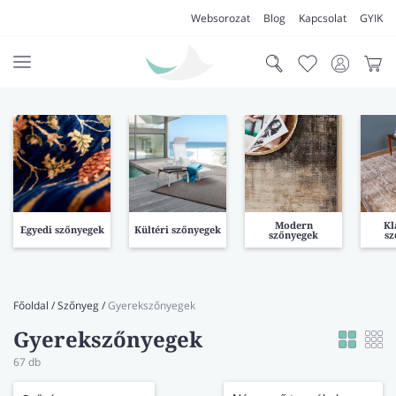
Websorozat
Blog
Kapcsolat
GYIK
AKCIÓK
SZŐNYEG
PADLÓSZŐNYEG
LAKÁSTEXTIL
Modern
Kl
Egyedi szőnyegek
Kültéri szőnyegek
szőnyegek
sz
MŰFŰ
VÍZÁLLÓ PADLÓ
Főoldal
/
Szőnyeg
/
Gyerekszőnyegek
LAMINÁLT PADLÓ
Gyerekszőnyegek
67
db
FUTÓSZŐNYEG