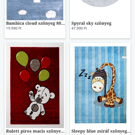
Bambica cloud szőnyeg 80x150
Spyral sky szőnyeg
19.990 Ft
47.990 Ft
Rulett piros macis szőnyeg 5329
Sleepy blue zsiráf szőnyeg 90x150