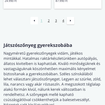
24.990 Ft
87.990 Ft
1
2
3
4
Játszószőnyeg gyerekszobába
Nagyméretű gyerekszőnyegek vidám, játékos
mintákkal. Hatalmas raktárkészletünkben autópályás,
állatos kivitelben is kaphatóak. Kiváló minőségüknek és
vastagságuknak köszönhetően maximális kényelmet
biztosítanak a gyerekszobában. Széles színskálából
lehet választani játszószőnyeget. Legyen az szürke, zöld,
lila, narancs vagy akár rózsaszín. A megszokott téglalap
alakú formán kívül, nálunk kerek változatban is
rendelhetsz. A szőnyegek mellé kapható
csúszásgátlóval csökkenthetjük a balesetveszélyt.
Nézzetek szét kínálatunkban!