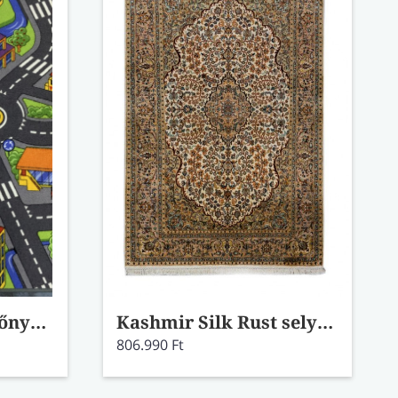
Smartcity játszószőnyeg 150x200
Kashmir Silk Rust selyemszőnyeg
806.990 Ft