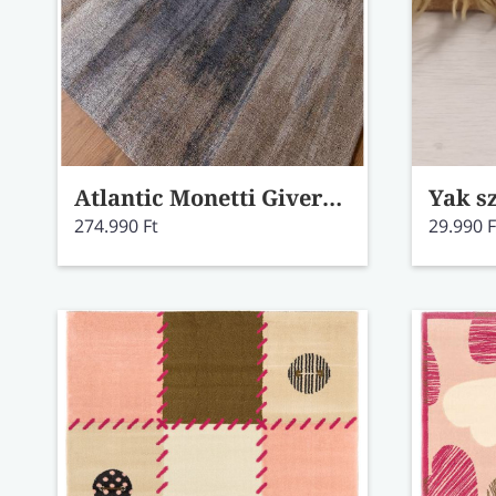
Atlantic Monetti Giverny beige szőnyeg 9121 170x240
Yak s
274.990 Ft
29.990 F