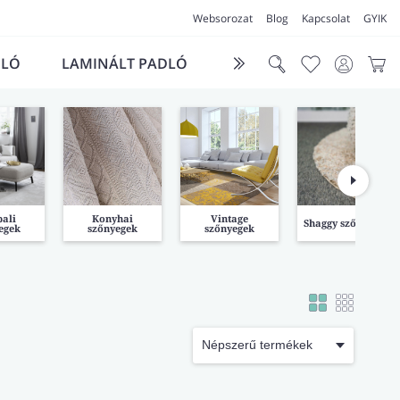
Websorozat
Blog
Kapcsolat
GYIK
DLÓ
LAMINÁLT PADLÓ
FUTÓSZŐNYEG
LÁ
ali
Konyhai
Vintage
Shaggy szőnyegek
egek
szőnyegek
szőnyegek