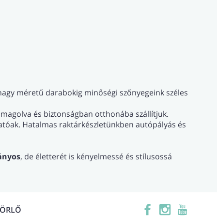
 nagy méretű darabokig minőségi szőnyegeink széles
agolva és biztonságban otthonába szállítjuk.
hatóak. Hatalmas raktárkészletünkben autópályás és
ányos
, de életterét is kényelmessé és stílusossá
TÖRLŐ