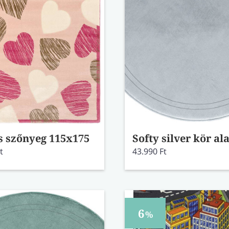
s szőnyeg 115x175
t
43.990 Ft
6
%