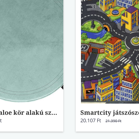
Softy aloe kör alakú szőnyeg
t
20.107 Ft
21.390 Ft