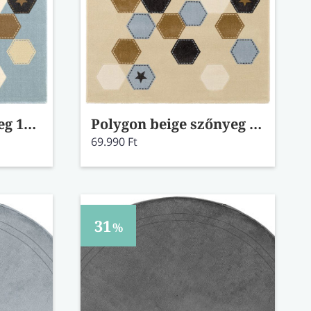
Polygon kék szőnyeg 115x175
Polygon beige szőnyeg 115x175
69.990 Ft
31
%