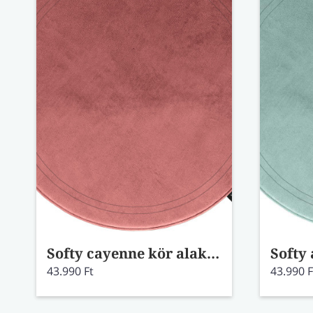
Softy cayenne kör alakú szőnyeg
43.990 Ft
43.990 F