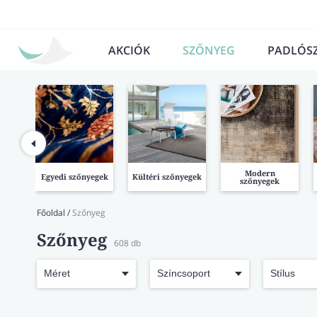
AKCIÓK
SZŐNYEG
PADLÓS
Modern
Egyedi szőnyegek
Kültéri szőnyegek
szőnyegek
Főoldal
/
Szőnyeg
Szőnyeg
608
db