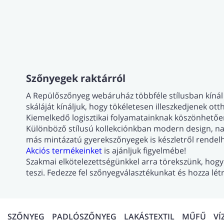
Szőnyegek raktárról
A Repülőszőnyeg webáruház többféle stílusban kínál
skáláját kínáljuk, hogy tökéletesen illeszkedjenek ott
Kiemelkedő logisztikai folyamatainknak köszönhetőe
Különböző stílusú kollekciónkban modern design, nap
más mintázatú gyerekszőnyegek is készletről rendel
Akciós termékeinket
is ajánljuk figyelmébe!
Szakmai elkötelezettségünkkel arra törekszünk, ho
teszi. Fedezze fel szőnyegválasztékunkat és hozza lé
SZŐNYEG
PADLÓSZŐNYEG
LAKÁSTEXTIL
MŰFŰ
VÍ