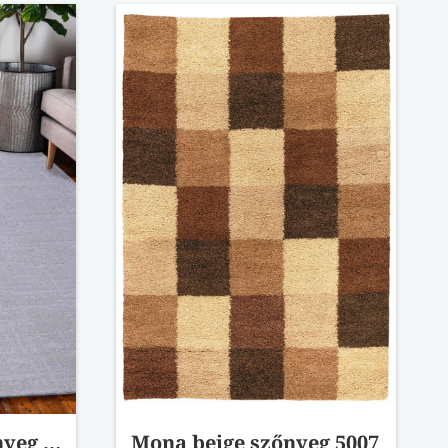
Torino világos szőnyeg 41003/6161 280x380
Mona beige szőnyeg 5007