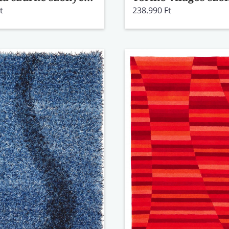
t
238.990 Ft