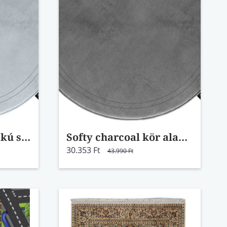
Softy silver kör alakú szőnyeg
Softy charcoal kör alakú szőnyeg
30.353 Ft
43.990 Ft