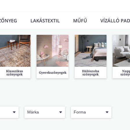
ZŐNYEG
LAKÁSTEXTIL
MŰFŰ
VÍZÁLLÓ PA
Klasszikus
Hálószoba
Napp
Gyerekszőnyegek
szőnyegek
szőnyegek
szőny