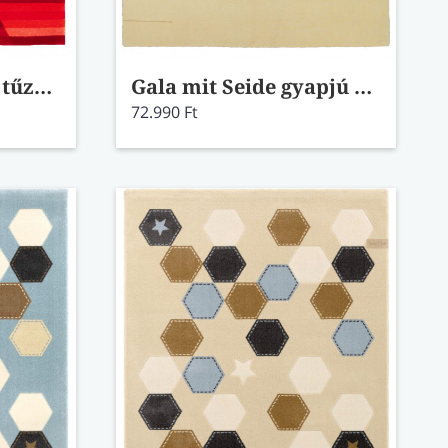
Happy 942 rot kézi tűzésű szőnyeg
Gala mit Seide gyapjú szőnyeg 843 beige
72.990 Ft