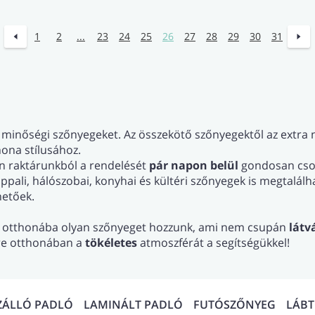
1
2
...
23
24
25
26
27
28
29
30
31
 minőségi szőnyegeket. Az összekötő szőnyegektől az extra
hona stílusához.
n raktárunkból a rendelését
pár napon belül
gondosan csom
pali, hálószobai, konyhai és kültéri szőnyegek is megtalál
hetőek.
gy otthonába olyan szőnyeget hozzunk, ami nem csupán
látv
tre otthonában a
tökéletes
atmoszférát a segítségükkel!
ZÁLLÓ PADLÓ
LAMINÁLT PADLÓ
FUTÓSZŐNYEG
LÁB