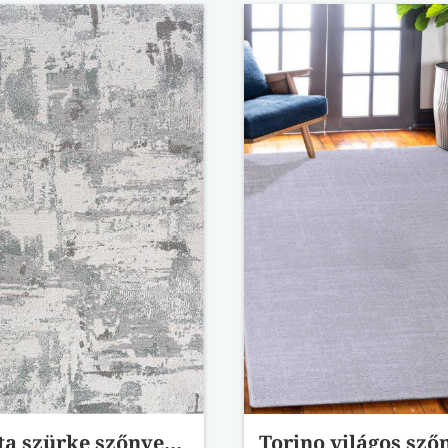
Valletta szürke szőnyeg 46024/6141