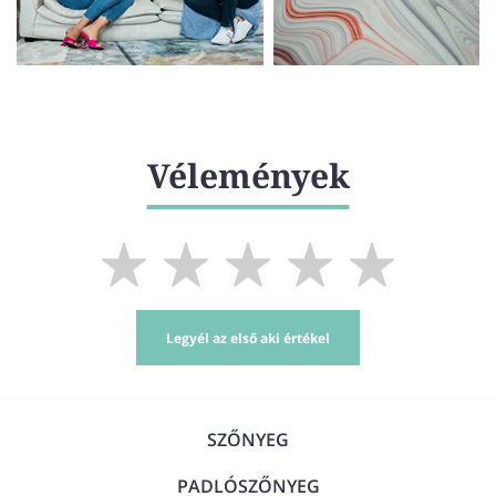
Vélemények
Legyél az első aki értékel
SZŐNYEG
PADLÓSZŐNYEG