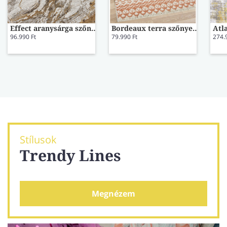
Effect aranysárga szőnyeg 83001/6121 160x230
Bordeaux terra szőnyeg 160cm*230cm
96.990 Ft
79.990 Ft
274.
Stílusok
Trendy Lines
Megnézem