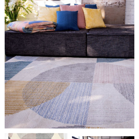
LÁBTÖRLŐ
FÜRDŐSZOBA SZŐNYEG
AJÁNDÉK ÖTLETEK
VINYL FALBURKOLAT