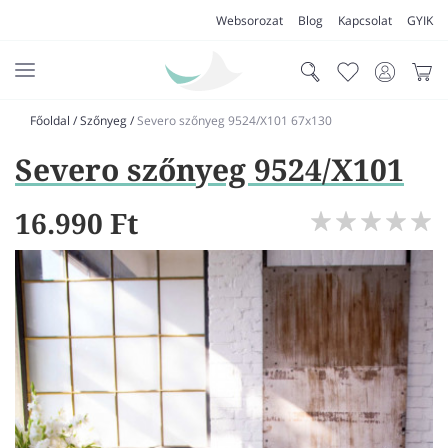
Websorozat
Blog
Kapcsolat
GYIK
Főoldal
/
Szőnyeg
/
Severo szőnyeg 9524/X101 67x130
AKCIÓK
Severo szőnyeg 9524/X101
SZŐNYEG
PADLÓSZŐNYEG
16.990 Ft
LAKÁSTEXTIL
MŰFŰ
VÍZÁLLÓ PADLÓ
LAMINÁLT PADLÓ
FUTÓSZŐNYEG