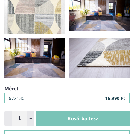
Méret
67x130
16.990 Ft
-
+
Kosárba tesz