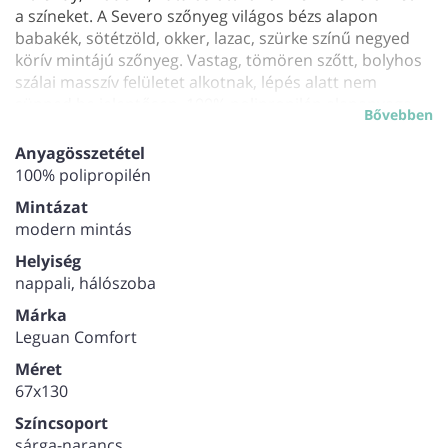
a színeket. A Severo szőnyeg világos bézs alapon
babakék, sötétzöld, okker, lazac, szürke színű negyed
körív mintájú szőnyeg. Vastag, tömören szőtt, bolyhos
szálai masszív felületet alkotnak, lépés alatt nem
süpped be jelentősen. 100% polipropilén alapanyaga
Bővebben
tartós használatot és könnyen kezelhetőséget biztosít.
Összsúly: 2440 g/m2
Anyagösszetétel
100% polipropilén
Mintázat
modern mintás
Helyiség
nappali, hálószoba
Márka
Leguan Comfort
Méret
67x130
Színcsoport
sárga-narancs