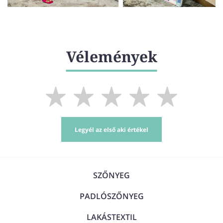
Vélemények
Legyél az első aki értékel
SZŐNYEG
PADLÓSZŐNYEG
LAKÁSTEXTIL