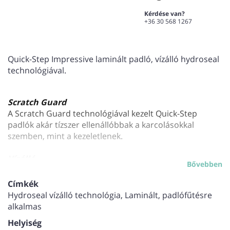
Kérdése van?
+36 30 568 1267
Quick-Step Impressive laminált padló, vízálló hydroseal
technológiával.
Scratch Guard
A Scratch Guard technológiával kezelt Quick-Step
padlók akár tízszer ellenállóbbak a karcolásokkal
szemben, mint a kezeletlenek.
Vízálló
Bővebben
Ha vízálló Quick-Step padlót használ, búcsút mondhat a
nedvesség okozta problémáknak. Ezek a padlók
Címkék
nemcsak kivételes stílusukkal és természetességükkel
Hydroseal vízálló technológia, Laminált, padlófűtésre
hódítanak, de 100%-ban vízállók is, így a tisztításuk
alkalmas
rendkívül egyszerű.
Helyiség