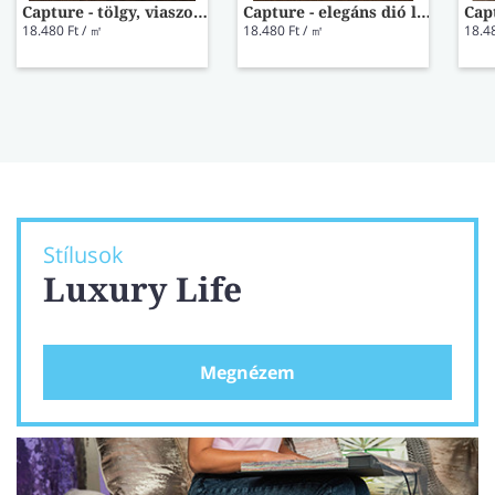
Capture - tölgy, viaszos barna laminált padló SIG4756
Capture - elegáns dió laminált padló SIG4761
18.480 Ft / ㎡
18.480 Ft / ㎡
18.4
Stílusok
Luxury Life
Megnézem