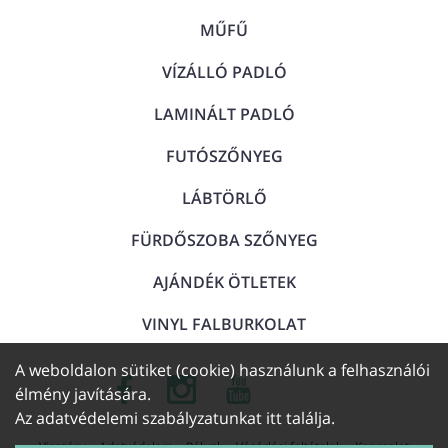
MŰFŰ
VÍZÁLLÓ PADLÓ
LAMINÁLT PADLÓ
FUTÓSZŐNYEG
LÁBTÖRLŐ
FÜRDŐSZOBA SZŐNYEG
AJÁNDÉK ÖTLETEK
VINYL FALBURKOLAT
A weboldalon sütiket (cookie) használunk a felhasználói
élmény javítására.
Az adatvédelemi szabályzatunkat
itt találja
.
Visszáru
Adatvédelem
Rólunk
Vásárlási feltételek
Kapcsolat