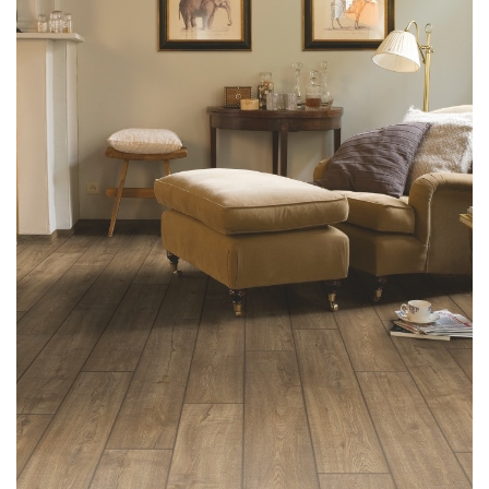
LÁBTÖRLŐ
FÜRDŐSZOBA SZŐNYEG
AJÁNDÉK ÖTLETEK
VINYL FALBURKOLAT