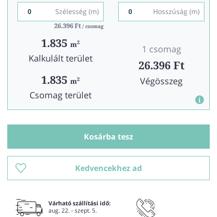
Szélesség (m)
Hosszúság (m)
26.396 Ft
26.396 Ft
/ csomag
/ csomag
1.835
2
m
1 csomag
Kalkulált terület
26.396 Ft
1.835
Végösszeg
2
m
Csomag terület
Kosárba tesz
Kedvencekhez ad
Várható szállítási idő:
aug. 22. - szept. 5.