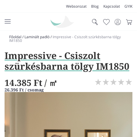
Websorozat
Blog
Kapcsolat
GYIK
Főoldal
/
Laminált padló
/
Impressive - Csiszolt szürkésbarna tölgy
AKCIÓK
IM1850
Impressive - Csiszolt
SZŐNYEG
szürkésbarna tölgy IM1850
PADLÓSZŐNYEG
LAKÁSTEXTIL
14.385 Ft
/ ㎡
MŰFŰ
26.396 Ft / csomag
VÍZÁLLÓ PADLÓ
LAMINÁLT PADLÓ
FUTÓSZŐNYEG