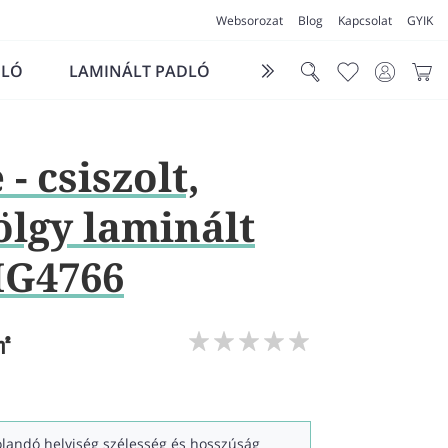
Websorozat
Blog
Kapcsolat
GYIK
DLÓ
LAMINÁLT PADLÓ
FUTÓSZŐNYEG
LÁ
- csiszolt,
ölgy laminált
IG4766
㎡
kolandó helyiség szélesség és hosszúság