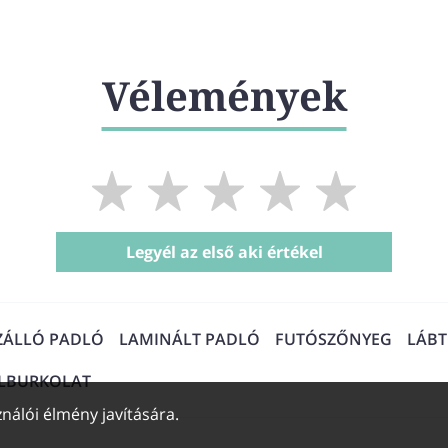
Vélemények
Legyél az első aki értékel
ZÁLLÓ PADLÓ
LAMINÁLT PADLÓ
FUTÓSZŐNYEG
LÁB
ALBURKOLAT
nálói élmény javítására.