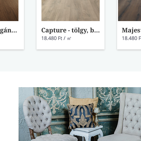
Capture - elegáns dió laminált padló SIG4761
Capture - tölgy, barna patina laminált padló SIG4751
18.480 Ft / ㎡
18.480 F