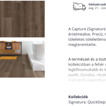
Várható száll
aug. 21. - sze
A Capture (Signature)
értelmezése. Precíz, 
tökéletes tökéletlen
megteremtette.
A természet és a tiszt
kollekcióban a fehér 
legkifinomultabb és l
padló. Gondos, részle
A tervező szakemberek
kőanyagokat, amelyek
Méret: 1380 mm*212 
lap/2,048 m2/csoma
Kollekciók
+ 25 év garancia
Signature, QuickStep