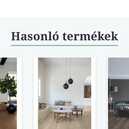
amely ma már a patt
módszerének számít. 
szabadalmaztatott pa
könnyedén és erőfeszí
+Ha a Quick-Step mel
Hasonló termékek
minőségű padlót vála
bizonyíték? A Quick-
az EU Ecolabel címkét
be a környezetvédelm
és szolgáltatásoknak 
elvárásoknak felelnek
nyersanyag-kinyerést
egészen a megsemmis