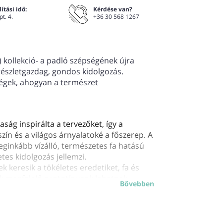
ítási idő:
Kérdése van?
pt. 4.
+36 30 568 1267
 kollekció- a padló szépségének újra
részletgazdag, gondos kidolgozás.
ségek, ahogyan a természet
aság inspirálta a tervezőket, így a
szín és a világos árnyalatoké a főszerep. A
eginkább vízálló, természetes fa hatású
tes kidolgozás jellemzi.
 keresik a tökéletes eredetiket, fa és
 megfelelő prototípusok lehetnek.
Bővebben
mm*9 mm Kiszerelési egység: 7
g