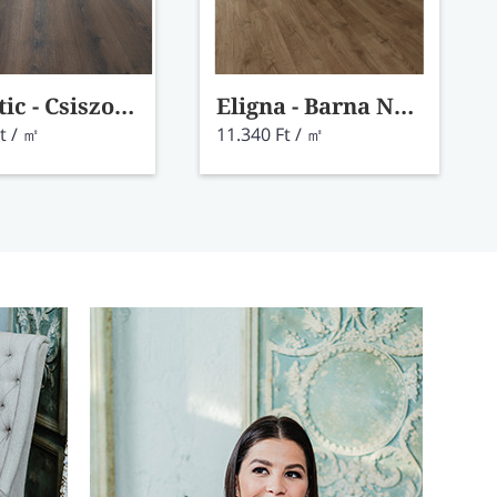
Majestic - Csiszolt sivatagi sötétbarna tölgy MJ3553
Eligna - Barna Newcastle tölgy EL3582
t / ㎡
11.340 Ft / ㎡