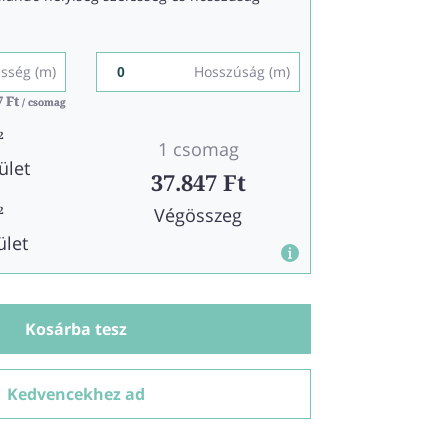
esség (m)
Hosszúság (m)
7 Ft
7 Ft
/ csomag
/ csomag
2
1 csomag
ület
37.847 Ft
Végösszeg
2
ület
Kosárba tesz
Kedvencekhez ad