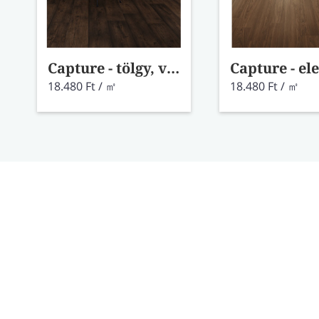
Capture - tölgy, viaszos barna laminált padló SIG4756
18.480 Ft / ㎡
18.480 Ft / ㎡