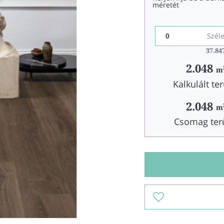
méretét
Szél
37.84
37.84
2.048
m
Kalkulált ter
2.048
m
Csomag ter