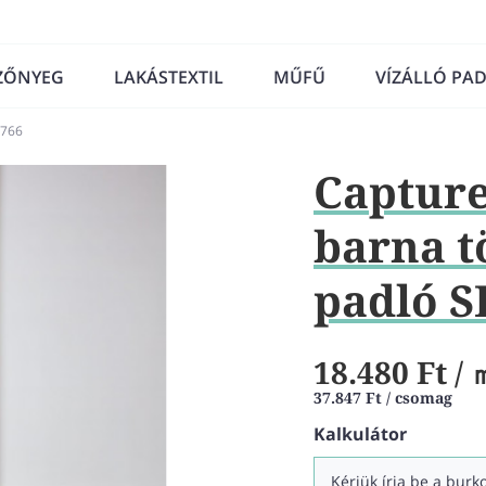
ZŐNYEG
LAKÁSTEXTIL
MŰFŰ
VÍZÁLLÓ PA
4766
Capture 
barna t
padló S
18.480 Ft
/ 
37.847 Ft / csomag
Kalkulátor
Kérjük írja be a bur