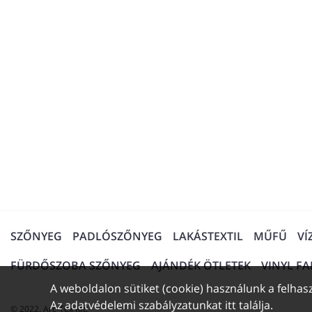
SZŐNYEG
PADLÓSZŐNYEG
LAKÁSTEXTIL
MŰFŰ
VÍ
FÜRDŐSZOBA SZŐNYEG
AJÁNDÉK ÖTLETEK
VINYL F
A weboldalon sütiket (cookie) használunk a felhasz
Az adatvédelemi szabályzatunkat
itt találja
.
© 2022. Arc-Tex Kft.