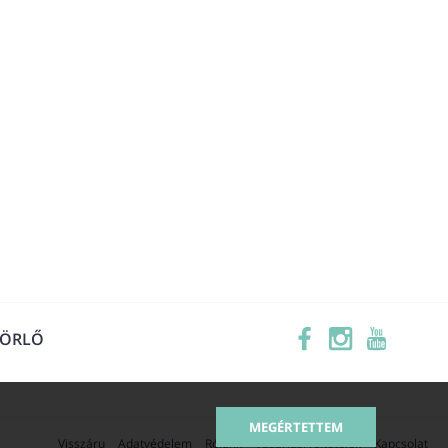
TÖRLŐ
MEGÉRTETTEM
Visszáru
Adatvédelem
Rólunk
Vásárlási feltételek
Kapcsolat