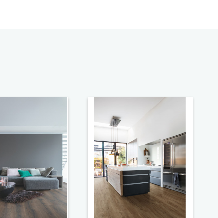
intásos beépítés szabványos
A forradalmian újszerű és
ttintásos rendszerrel a padlódeszkákat
tés nélkül illesztheti egymáshoz.
lett dönt, akkor egy gyönyörű és kiváló
szt, amely fenntartható módon készül. A
Step laminált padlók elsőként kapták meg
, amelyet az Európai Bizottság vezetett
i kiválóság jeléül. Ez olyan termékeknek
jár, amelyek magas szintű ökológiai
 meg teljes életciklusuk során, a
ől a gyártáson és a terjesztésen át
ítésig.