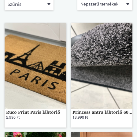
LÁBTÖRLŐ
Szűrés
FÜRDŐSZOBA SZŐNYEG
AJÁNDÉK ÖTLETEK
VINYL FALBURKOLAT
Ruco Print Paris lábtörlő
Princess antra lábtörlő 60x80
5.990 Ft
13.990 Ft