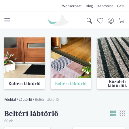
Websorozat
Blog
Kapcsolat
GYIK
AKCIÓK
SZŐNYEG
PADLÓSZŐNYEG
LAKÁSTEXTIL
Közületi
Kültéri lábtörlő
Beltéri lábtörlő
MŰFŰ
lábtörlők
VÍZÁLLÓ PADLÓ
Főoldal
/
Lábtörlő
/
Beltéri lábtörlő
LAMINÁLT PADLÓ
Beltéri lábtörlő
FUTÓSZŐNYEG
60
db