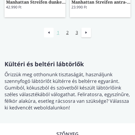
Manhattan Streifen dunkelblau lábtörlő 67x100
Manhattan Streifen antra-grau lábtörlő 50x70
42.990 Ft
23.990 Ft
1
2
3
Kültéri és beltéri lábtörlők
Őrizzük meg otthonunk tisztaságát, használjunk
szennyfogó lábtörlőt kültérre és beltérre egyaránt.
Gumiból, kókuszból és szövetből készült lábtörlőink
széles választékából válogathat. Feliratosra, egyszínűre,
félkör alakúra, esetleg rácsosra van szüksége? Válassza
ki kedvencét weboldalunkon!
SZŐNYEG