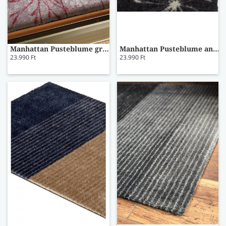
Manhattan Pusteblume grau-rose lábtörlő 50x70
Manhattan Pusteblume antra-mint lábtörlő 50x70
23.990 Ft
23.990 Ft