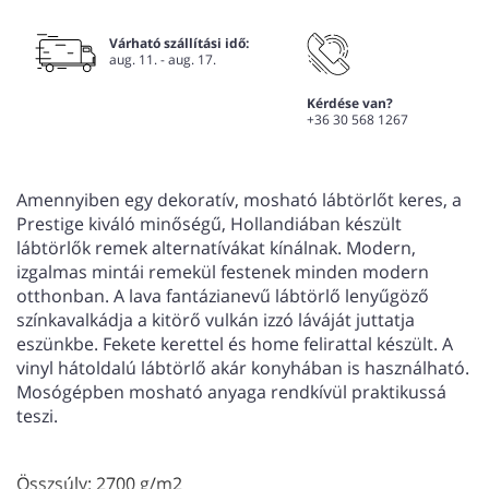
Várható szállítási idő:
aug. 11. - aug. 17.
Kérdése van?
+36 30 568 1267
Amennyiben egy dekoratív, mosható lábtörlőt keres, a
Prestige kiváló minőségű, Hollandiában készült
lábtörlők remek alternatívákat kínálnak. Modern,
izgalmas mintái remekül festenek minden modern
otthonban. A lava fantázianevű lábtörlő lenyűgöző
színkavalkádja a kitörő vulkán izzó láváját juttatja
eszünkbe. Fekete kerettel és home felirattal készült. A
vinyl hátoldalú lábtörlő akár konyhában is használható.
Mosógépben mosható anyaga rendkívül praktikussá
teszi.
Összsúly: 2700 g/m2