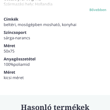
Származási hely: Hollandia
Bővebben
Címkék
beltéri, mosógépben mosható, konyhai
Színcsoport
sárga-narancs
Méret
50x75
Anyagösszetétel
100%poliamid
Méret
kicsi méret
Hasonló termékek