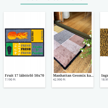
Fruit 17 lábtörlő 50x70
Manhattan Geomix kastanie-rose lábtörlő 67x100
7.190 Ft
42.990 Ft
18.9