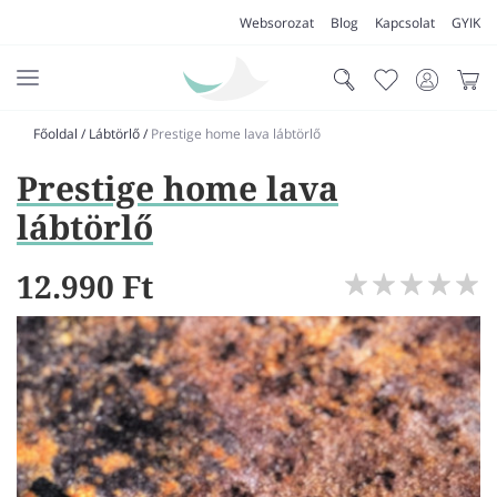
Websorozat
Blog
Kapcsolat
GYIK
Főoldal
/
Lábtörlő
/
Prestige home lava lábtörlő
AKCIÓK
Prestige home lava
SZŐNYEG
lábtörlő
PADLÓSZŐNYEG
12.990 Ft
LAKÁSTEXTIL
MŰFŰ
VÍZÁLLÓ PADLÓ
LAMINÁLT PADLÓ
FUTÓSZŐNYEG