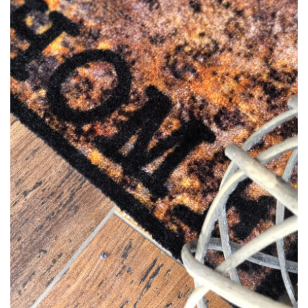
LÁBTÖRLŐ
FÜRDŐSZOBA SZŐNYEG
AJÁNDÉK ÖTLETEK
VINYL FALBURKOLAT