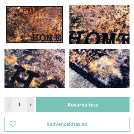
-
+
Kosárba tesz
Kedvencekhez ad