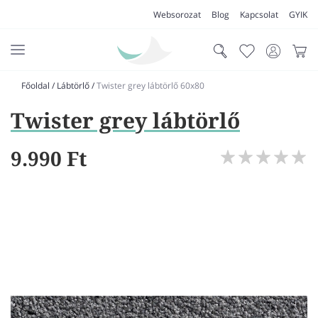
Websorozat
Blog
Kapcsolat
GYIK
Főoldal
/
Lábtörlő
/
Twister grey lábtörlő 60x80
AKCIÓK
Twister grey lábtörlő
SZŐNYEG
PADLÓSZŐNYEG
9.990 Ft
LAKÁSTEXTIL
MŰFŰ
VÍZÁLLÓ PADLÓ
LAMINÁLT PADLÓ
FUTÓSZŐNYEG