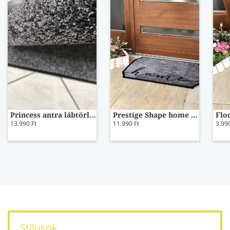
Princess antra lábtörlő 60x80
Prestige Shape home marble lábtörlő
Flo
13.990 Ft
11.990 Ft
3.990
Stílusok