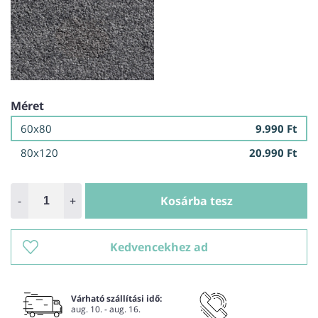
Méret
60x80
9.990 Ft
80x120
20.990 Ft
-
+
Kosárba tesz
Kedvencekhez ad
Várható szállítási idő:
aug. 10. - aug. 16.