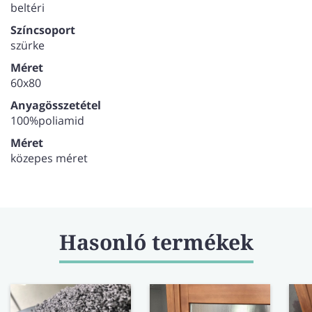
beltéri
Színcsoport
szürke
Méret
60x80
Anyagösszetétel
100%poliamid
Méret
közepes méret
Hasonló termékek