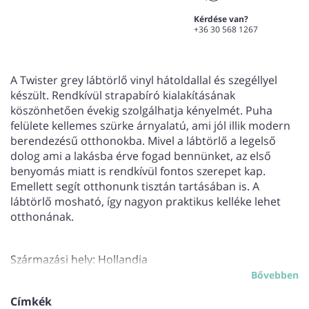
Kérdése van?
+36 30 568 1267
A Twister grey lábtörlő vinyl hátoldallal és szegéllyel
készült. Rendkívül strapabíró kialakításának
köszönhetően évekig szolgálhatja kényelmét. Puha
felülete kellemes szürke árnyalatú, ami jól illik modern
berendezésű otthonokba. Mivel a lábtörlő a legelső
dolog ami a lakásba érve fogad bennünket, az első
benyomás miatt is rendkívül fontos szerepet kap.
Emellett segít otthonunk tisztán tartásában is. A
lábtörlő mosható, így nagyon praktikus kelléke lehet
otthonának.
Származási hely: Hollandia
Bővebben
Címkék