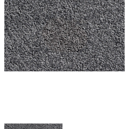
LÁBTÖRLŐ
FÜRDŐSZOBA SZŐNYEG
AJÁNDÉK ÖTLETEK
VINYL FALBURKOLAT