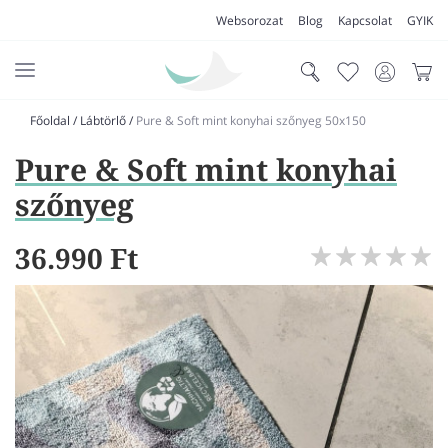
Websorozat
Blog
Kapcsolat
GYIK
Főoldal
/
Lábtörlő
/
Pure & Soft mint konyhai szőnyeg 50x150
AKCIÓK
Pure & Soft mint konyhai
SZŐNYEG
szőnyeg
PADLÓSZŐNYEG
36.990 Ft
LAKÁSTEXTIL
MŰFŰ
VÍZÁLLÓ PADLÓ
LAMINÁLT PADLÓ
FUTÓSZŐNYEG