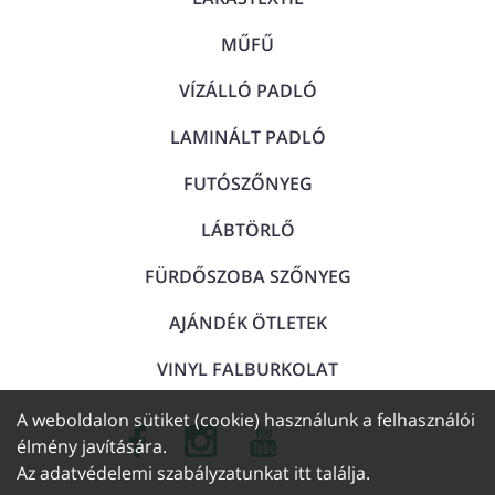
MŰFŰ
VÍZÁLLÓ PADLÓ
LAMINÁLT PADLÓ
FUTÓSZŐNYEG
LÁBTÖRLŐ
FÜRDŐSZOBA SZŐNYEG
AJÁNDÉK ÖTLETEK
VINYL FALBURKOLAT
A weboldalon sütiket (cookie) használunk a felhasználói
élmény javítására.
Az adatvédelemi szabályzatunkat
itt találja
.