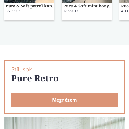
Pure & Soft petrol konyhai szőnyeg 50x150
Pure & Soft mint konyhai szőnyeg 50x70
36.990 Ft
18.990 Ft
4.990
Stílusok
Pure Retro
Megnézem