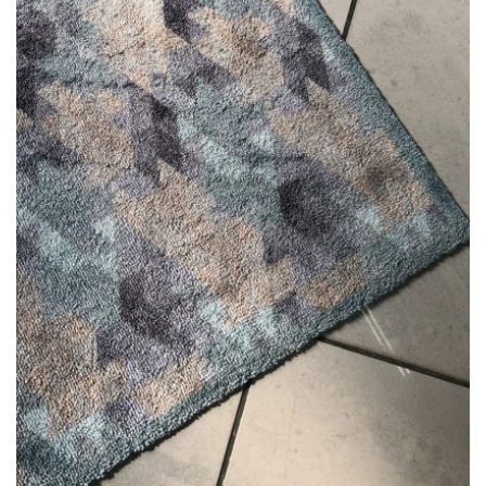
LÁBTÖRLŐ
FÜRDŐSZOBA SZŐNYEG
AJÁNDÉK ÖTLETEK
VINYL FALBURKOLAT