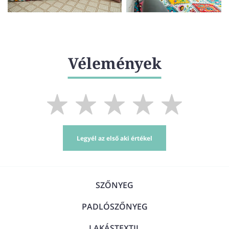
Vélemények
Legyél az első aki értékel
SZŐNYEG
PADLÓSZŐNYEG
LAKÁSTEXTIL