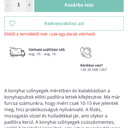
-
+
Kosárba tesz
Kedvencekhez ad
Ebből a termékből már csak egy darab elérhető.
Várható szállítási idő:
aug. 10. - aug. 16.
Kérdése van?
+36 30 568 1267
A konyhai szőnyegek méretben és kialakításban a
konyhapultok előtti padlóra lettek kifejlesztve. Ma már
furcsa számunkra, hogy miért csak 10-15 éve jelentek
meg, hisz praktikusságuk nyilvánvaló. A főzés,
mosogatás vízzel és hulladékkal jár, ami olykor a
padlóra kerül. A konyhai szőnyegek csúszásmentes,