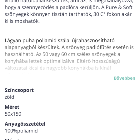
vízálló hátoldallal készültek, ami azt is megakadályozza,
hogy a szennyeződés a padlóra kerüljön. A Pure & Soft
szőnyegek könnyen tisztán tarthatók, 30 C° fokon akár
ki is moshatók.
Lágyan puha poliamid szálai újrahasznosítható
alapanyagból készültek. A szőnyeg padlófűtés esetén is
használható. Az 50 vagy 60 cm széles szőnyegek a
konyhába lettek optimalizálva. Eltérő hosszúságú
változatai kicsi és nagyobb konyhákba is kínál
alternatívát.
Bővebben
Vastagság: 7 mm
Színcsoport
zöld
Méret
50x150
Anyagösszetétel
100%poliamid