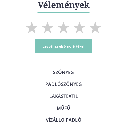
Vélemények
Legyél az első aki értékel
SZŐNYEG
PADLÓSZŐNYEG
LAKÁSTEXTIL
MŰFŰ
VÍZÁLLÓ PADLÓ