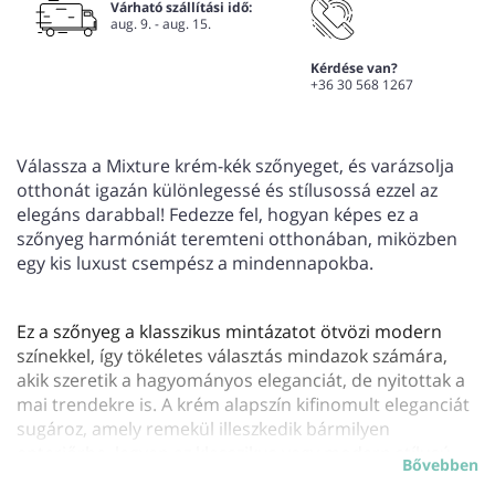
Várható szállítási idő:
aug. 9. - aug. 15.
Kérdése van?
+36 30 568 1267
Válassza a Mixture krém-kék szőnyeget, és varázsolja
otthonát igazán különlegessé és stílusossá ezzel az
elegáns darabbal! Fedezze fel, hogyan képes ez a
szőnyeg harmóniát teremteni otthonában, miközben
egy kis luxust csempész a mindennapokba.
Ez a szőnyeg a klasszikus mintázatot ötvözi modern
színekkel, így tökéletes választás mindazok számára,
akik szeretik a hagyományos eleganciát, de nyitottak a
mai trendekre is. A krém alapszín kifinomult eleganciát
sugároz, amely remekül illeszkedik bármilyen
enteriőrbe, legyen az klasszikus vagy modern stílusú.
Bővebben
A szőnyeg anyagösszetétele 60% újrahasznosított