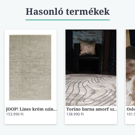
Hasonló termékek
JOOP! Lines krém színű prémium szőnyeg 140x200
Torino barna amorf szőnyeg 41064/7131 200x290
153.990 Ft
138.990 Ft
101.