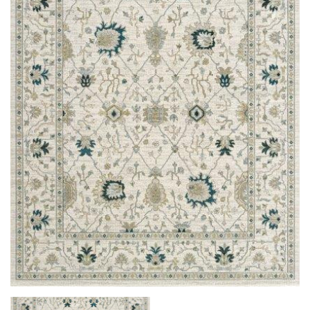
LÁBTÖRLŐ
FÜRDŐSZOBA SZŐNYEG
AJÁNDÉK ÖTLETEK
VINYL FALBURKOLAT