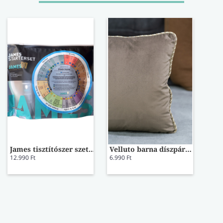
James tisztítószer szett szőnyegre/kárpitra
Velluto barna díszpárna huzat
12.990 Ft
6.990 Ft