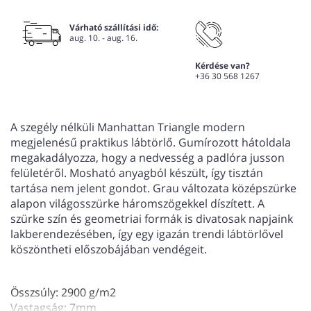
Várható szállítási idő:
aug. 10. - aug. 16.
Kérdése van?
+36 30 568 1267
A szegély nélküli Manhattan Triangle modern
megjelenésű praktikus lábtörlő. Gumírozott hátoldala
megakadályozza, hogy a nedvesség a padlóra jusson
felületéről. Mosható anyagból készült, így tisztán
tartása nem jelent gondot. Grau változata középszürke
alapon világosszürke háromszögekkel díszített. A
szürke szín és geometriai formák is divatosak napjaink
lakberendezésében, így egy igazán trendi lábtörlővel
köszöntheti előszobájában vendégeit.
Összsúly: 2900 g/m2
Vastagság: 7mm