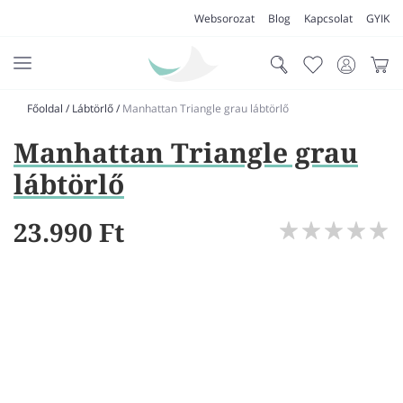
Websorozat
Blog
Kapcsolat
GYIK
Főoldal
/
Lábtörlő
/
Manhattan Triangle grau lábtörlő
AKCIÓK
Manhattan Triangle grau
SZŐNYEG
lábtörlő
PADLÓSZŐNYEG
23.990 Ft
LAKÁSTEXTIL
MŰFŰ
VÍZÁLLÓ PADLÓ
LAMINÁLT PADLÓ
FUTÓSZŐNYEG