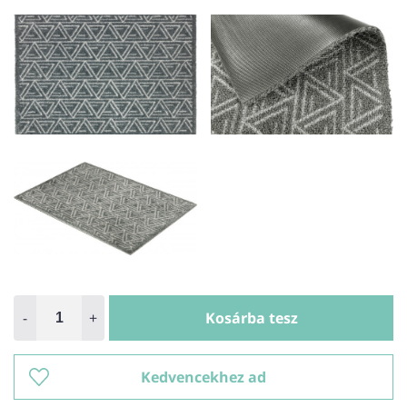
-
+
Kosárba tesz
Kedvencekhez ad