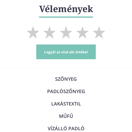
Vélemények
Legyél az első aki értékel
SZŐNYEG
PADLÓSZŐNYEG
LAKÁSTEXTIL
MŰFŰ
VÍZÁLLÓ PADLÓ