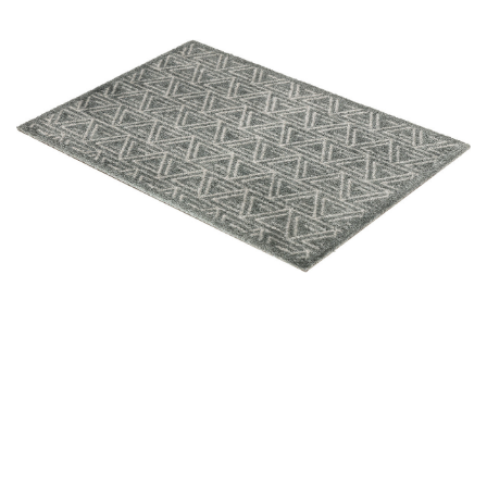
LÁBTÖRLŐ
FÜRDŐSZOBA SZŐNYEG
AJÁNDÉK ÖTLETEK
VINYL FALBURKOLAT