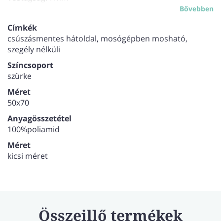
Bővebben
Címkék
csúszásmentes hátoldal, mosógépben mosható,
szegély nélküli
Színcsoport
szürke
Méret
50x70
Anyagösszetétel
100%poliamid
Méret
kicsi méret
Összeillő termékek