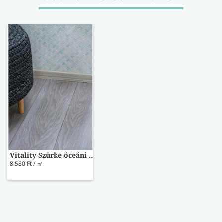
Vitality Szürke óceáni tölgy laminált padló STY00149
8.580 Ft / ㎡