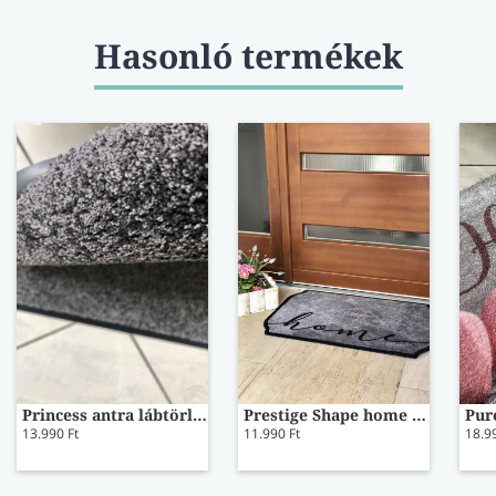
Hasonló termékek
Princess antra lábtörlő 60x80
Prestige Shape home marble lábtörlő
13.990 Ft
11.990 Ft
18.9