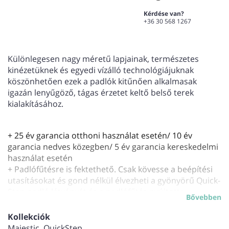
Kérdése van?
+36 30 568 1267
Különlegesen nagy méretű lapjainak, természetes
kinézetüknek és egyedi vízálló technológiájuknak
köszönhetően ezek a padlók kitűnően alkalmasak
igazán lenyűgöző, tágas érzetet keltő belső terek
kialakításához.
+ 25 év garancia otthoni használat esetén/ 10 év
garancia nedves közegben/ 5 év garancia kereskedelmi
használat esetén
+ Padlófűtésre is fektethető. Csak kövesse a beépítési
utasításokat és gond nélkül élvezheti a gyönyörű Quick-
Step padló látványát és a padlófűtés nyújtotta
Bővebben
kényelmet.
+ A lapok között hagyományos fazetta van, mely
Kollekciók
tökéletesen illeszkedik a padló karakteréhez. A deszka
Majestic, QuickStep