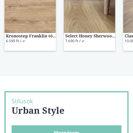
Kronostep Franklin tölgy laminált padló K470
Select Honey Sherwood Oak laminált padló 42021214
6.590 Ft / ㎡
7.690 Ft / ㎡
10.0
Stílusok
Urban Style
Megnézem