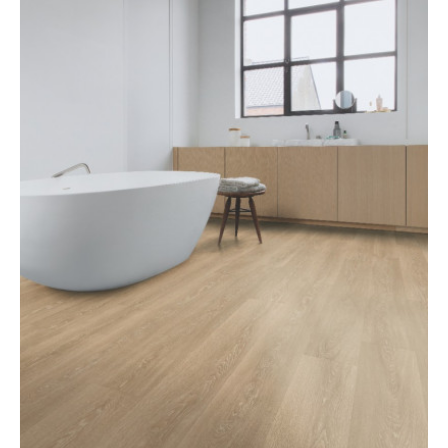
LÁBTÖRLŐ
FÜRDŐSZOBA SZŐNYEG
AJÁNDÉK ÖTLETEK
VINYL FALBURKOLAT