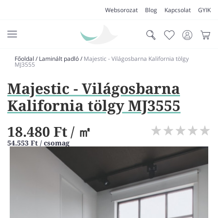
Websorozat
Blog
Kapcsolat
GYIK
Főoldal
/
Laminált padló
/
Majestic - Világosbarna Kalifornia tölgy
AKCIÓK
MJ3555
Majestic - Világosbarna
SZŐNYEG
Kalifornia tölgy MJ3555
PADLÓSZŐNYEG
LAKÁSTEXTIL
18.480 Ft
/ ㎡
MŰFŰ
54.553 Ft / csomag
VÍZÁLLÓ PADLÓ
LAMINÁLT PADLÓ
FUTÓSZŐNYEG