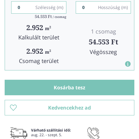
Szélesség (m)
Hosszúság (m)
54.553 Ft
54.553 Ft
/ csomag
/ csomag
2.952
2
m
1 csomag
Kalkulált terület
54.553 Ft
2.952
Végösszeg
2
m
Csomag terület
Kosárba tesz
Kedvencekhez ad
Várható szállítási idő:
aug. 22. - szept. 5.