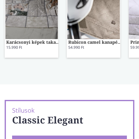
Karácsonyi képek takaró
Rubicon camel kanapé takaró
Pri
15.990 Ft
54.990 Ft
59.9
Stílusok
Classic Elegant