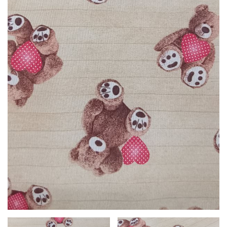
LÁBTÖRLŐ
FÜRDŐSZOBA SZŐNYEG
AJÁNDÉK ÖTLETEK
VINYL FALBURKOLAT