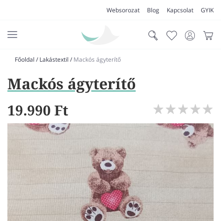
Websorozat
Blog
Kapcsolat
GYIK
Főoldal
/
Lakástextil
/
Mackós ágyterítő
AKCIÓK
Mackós ágyterítő
SZŐNYEG
PADLÓSZŐNYEG
19.990 Ft
LAKÁSTEXTIL
MŰFŰ
VÍZÁLLÓ PADLÓ
LAMINÁLT PADLÓ
FUTÓSZŐNYEG