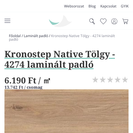
Websorozat
Blog
Kapcsolat
GYIK
Főoldal
/
Laminált padló
/
Kronostep Native Tölgy - 4274 laminált
AKCIÓK
padló
Kronostep Native Tölgy -
SZŐNYEG
4274 laminált padló
PADLÓSZŐNYEG
LAKÁSTEXTIL
6.190 Ft
/ ㎡
MŰFŰ
13.742 Ft / csomag
VÍZÁLLÓ PADLÓ
LAMINÁLT PADLÓ
FUTÓSZŐNYEG