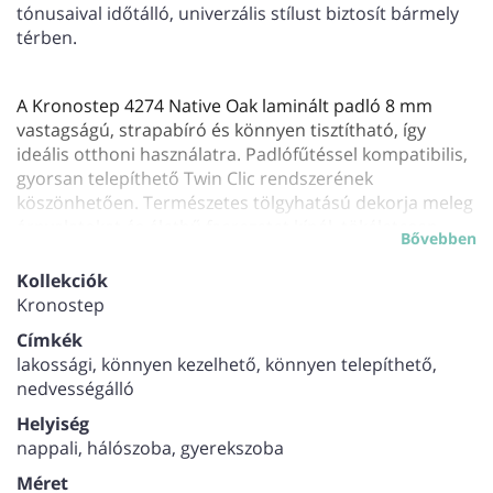
tónusaival időtálló, univerzális stílust biztosít bármely
térben.
A Kronostep 4274 Native Oak laminált padló 8 mm
vastagságú, strapabíró és könnyen tisztítható, így
ideális otthoni használatra. Padlófűtéssel kompatibilis,
gyorsan telepíthető Twin Clic rendszerének
köszönhetően. Természetes tölgyhatású dekorja meleg
árnyalatokat és élethű faerezetet kínál, tökéletesen
Bővebben
illeszkedve modern és klasszikus belső terekhez.
Kopásállósága és környezetbarát kialakítása biztosítja a
Kollekciók
hosszú élettartamot és fenntarthatóságot.
Kronostep
Címkék
Lapméret: 1285 mm*192 mm*8mm
lakossági, könnyen kezelhető, könnyen telepíthető,
Csomagosztó: 2,22 m2/csomag
nedvességálló
Helyiség
nappali, hálószoba, gyerekszoba
Méret