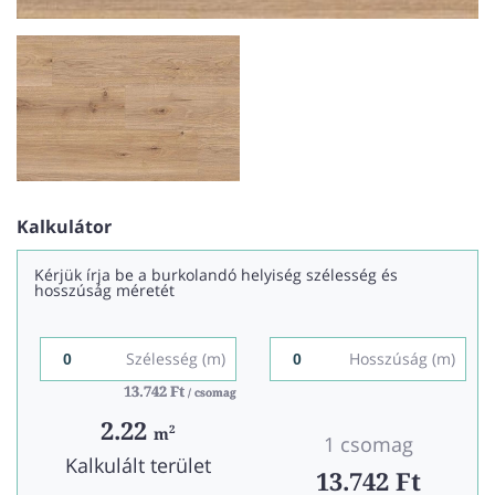
Kalkulátor
Kérjük írja be a burkolandó helyiség szélesség és
hosszúság méretét
Szélesség (m)
Hosszúság (m)
13.742 Ft
13.742 Ft
/ csomag
/ csomag
2.22
2
m
1 csomag
Kalkulált terület
13.742 Ft