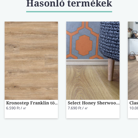
Hasonló termékek
Kronostep Franklin tölgy laminált padló K470
Select Honey Sherwood Oak laminált padló 42021214
6.590 Ft / ㎡
7.690 Ft / ㎡
10.0