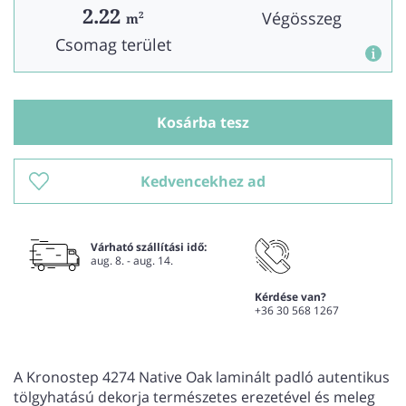
2.22
Végösszeg
2
m
Csomag terület
Kosárba tesz
Kedvencekhez ad
Várható szállítási idő:
aug. 8. - aug. 14.
Kérdése van?
+36 30 568 1267
A Kronostep 4274 Native Oak laminált padló autentikus
tölgyhatású dekorja természetes erezetével és meleg