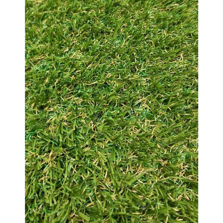
LÁBTÖRLŐ
FÜRDŐSZOBA SZŐNYEG
AJÁNDÉK ÖTLETEK
VINYL FALBURKOLAT