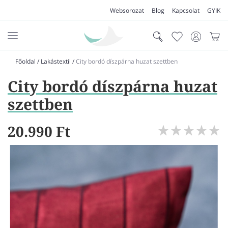
Websorozat
Blog
Kapcsolat
GYIK
Főoldal
/
Lakástextil
/
City bordó díszpárna huzat szettben
AKCIÓK
City bordó díszpárna huzat
SZŐNYEG
szettben
PADLÓSZŐNYEG
20.990 Ft
LAKÁSTEXTIL
MŰFŰ
VÍZÁLLÓ PADLÓ
LAMINÁLT PADLÓ
FUTÓSZŐNYEG