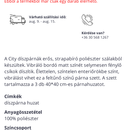
Ebből a termékből már csak egy darab elérhető.
Várható szállítási idő:
aug. 9. - aug. 15.
Kérdése van?
+36 30 568 1267
A City díszpárnák erős, strapabíró poliészter szálakból
készültek. Vibráló bordó matt színét selymesen fénylő
csíkok díszítik. Élettelen, színtelen enteriőrökbe színt,
vibrálást vihet ez a feltűnő színű párna szett. A szett
tartalmazza a 3 db 40*40 cm-es párnahuzatot.
Címkék
díszpárna huzat
Anyagösszetétel
100% poliészter
Színcsoport