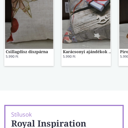
Csillagdísz díszpárna
Karácsonyi ajándékok díszpárna
Pir
5.990 Ft
5.990 Ft
5.990
Stílusok
Royal Inspiration