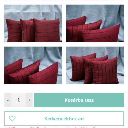
-
+
Kosárba tesz
Kedvencekhez ad