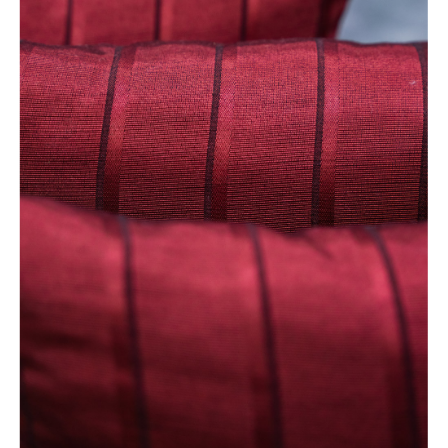
LÁBTÖRLŐ
FÜRDŐSZOBA SZŐNYEG
AJÁNDÉK ÖTLETEK
VINYL FALBURKOLAT