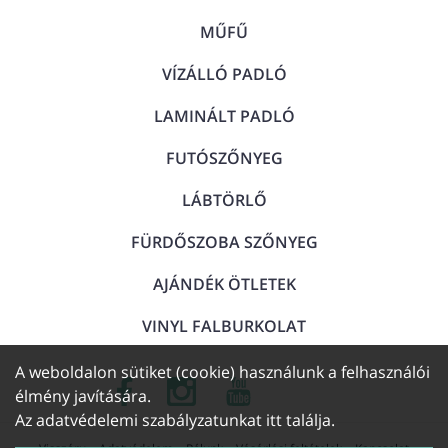
MŰFŰ
VÍZÁLLÓ PADLÓ
LAMINÁLT PADLÓ
FUTÓSZŐNYEG
LÁBTÖRLŐ
FÜRDŐSZOBA SZŐNYEG
AJÁNDÉK ÖTLETEK
VINYL FALBURKOLAT
A weboldalon sütiket (cookie) használunk a felhasználói
élmény javítására.
Az adatvédelemi szabályzatunkat
itt találja
.