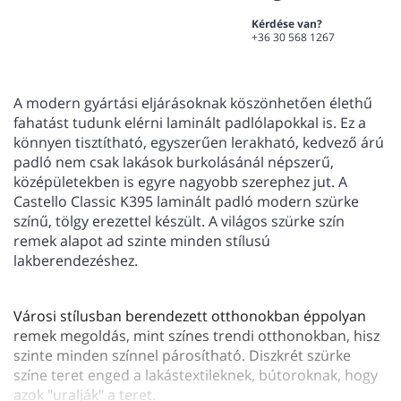
Kérdése van?
+36 30 568 1267
A modern gyártási eljárásoknak köszönhetően élethű
fahatást tudunk elérni laminált padlólapokkal is. Ez a
könnyen tisztítható, egyszerűen lerakható, kedvező árú
padló nem csak lakások burkolásánál népszerű,
középületekben is egyre nagyobb szerephez jut. A
Castello Classic K395 laminált padló modern szürke
színű, tölgy erezettel készült. A világos szürke szín
remek alapot ad szinte minden stílusú
lakberendezéshez.
Városi stílusban berendezett otthonokban éppolyan
remek megoldás, mint színes trendi otthonokban, hisz
szinte minden színnel párosítható. Diszkrét szürke
színe teret enged a lakástextileknek, bútoroknak, hogy
azok "uralják" a teret.