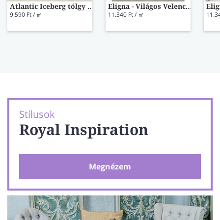
Atlantic Iceberg tölgy laminált padló K336
Eligna - Világos Velence tölgy EL3990
9.590 Ft / ㎡
11.340 Ft / ㎡
11.3
Stílusok
Royal Inspiration
Megnézem