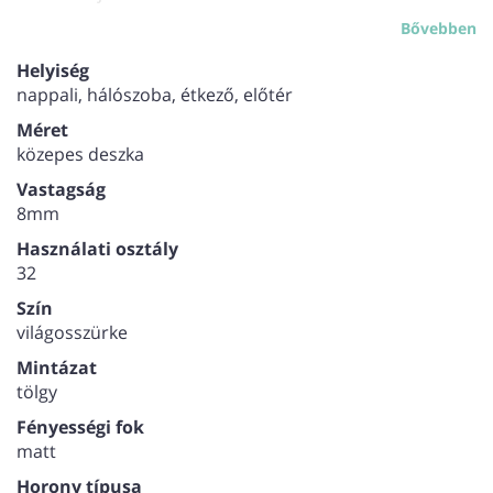
Bővebben
Csomagolási egység: 2,22 m2/csomag
9 lap/csomag
Lapméret: 8 mm x 1.285 mm x 192 mm
Helyiség
nappali, hálószoba, étkező, előtér
Méret
közepes deszka
Vastagság
8mm
Használati osztály
32
Szín
világosszürke
Mintázat
tölgy
Fényességi fok
matt
Horony típusa