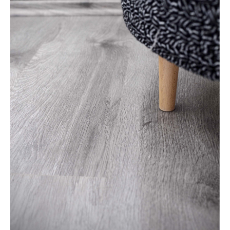
LÁBTÖRLŐ
FÜRDŐSZOBA SZŐNYEG
AJÁNDÉK ÖTLETEK
VINYL FALBURKOLAT