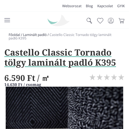
Websorozat
Blog
Kapcsolat
GYIK
Főoldal
/
Laminált padló
/
Castello Classic Tornado tölgy laminált
AKCIÓK
padló K395
Castello Classic Tornado
SZŐNYEG
tölgy laminált padló K395
PADLÓSZŐNYEG
LAKÁSTEXTIL
6.590 Ft
/ ㎡
MŰFŰ
14.630 Ft / csomag
VÍZÁLLÓ PADLÓ
LAMINÁLT PADLÓ
FUTÓSZŐNYEG