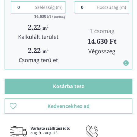
Szélesség (m)
Hosszúság (m)
14.630 Ft
14.630 Ft
/ csomag
/ csomag
2.22
2
m
1 csomag
Kalkulált terület
14.630 Ft
2.22
Végösszeg
2
m
Csomag terület
Kosárba tesz
Kedvencekhez ad
Várható szállítási idő:
aug. 9. - aug. 15.