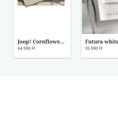
Joop! Cornflower double ecru-graphit pléd
64.990 Ft
35.990 Ft