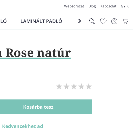
Websorozat
Blog
Kapcsolat
GYIK
DLÓ
LAMINÁLT PADLÓ
FUTÓSZŐNYEG
LÁ
 Rose natúr
Kosárba tesz
Kedvencekhez ad