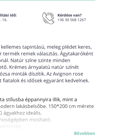
ítási idő:
Kérdése van?
. 16.
+36 30 568 1267
kellemes tapintású, meleg plédet keres,
r termék remek választás. Ágytakaróként
onál. Natúr színe szinte minden
hető. Krémes árnyalatú natúr színét
zsa minták díszítik. Az Avignon rose
 fiatalok és idősek egyaránt kedvelnek.
sta stílusba éppannyira illik, mint a
 modern lakásbelsőbe. 150*200 cm mérete
ű ágyakhoz ideális.
 mosógépben mosható.
metország
Bővebben