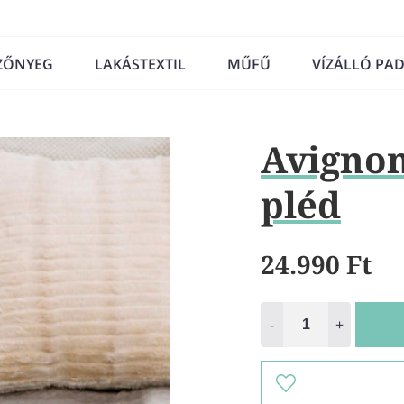
ZŐNYEG
LAKÁSTEXTIL
MŰFŰ
VÍZÁLLÓ PA
Avignon
pléd
24.990 Ft
-
+