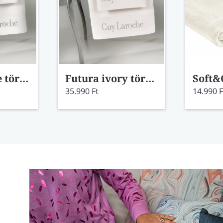
Futura white törölköző szett
Futura ivory törölköző szett
35.990 Ft
14.990 F