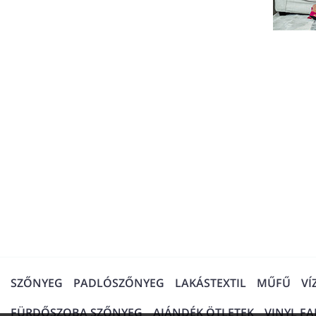
SZŐNYEG
PADLÓSZŐNYEG
LAKÁSTEXTIL
MŰFŰ
VÍ
FÜRDŐSZOBA SZŐNYEG
AJÁNDÉK ÖTLETEK
VINYL F