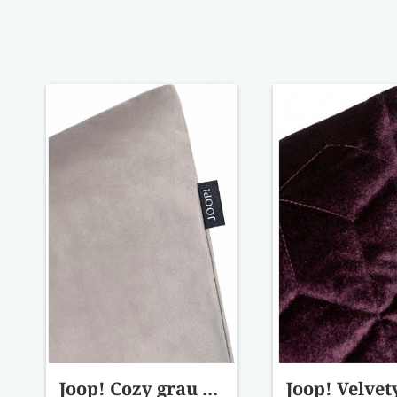
Joop! Cozy grau díszpárna