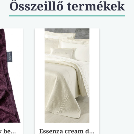
Összeillő termékek
Joop! Velvety beere díszpárna
Essenza cream dekorpárna