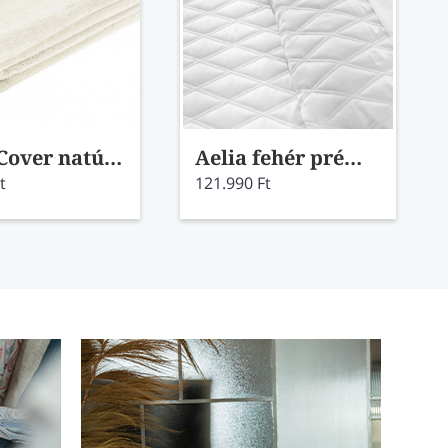
Soft&Cover natúr pléd
Aelia fehér prémium minőségű ágyterítő szett
t
121.990 Ft