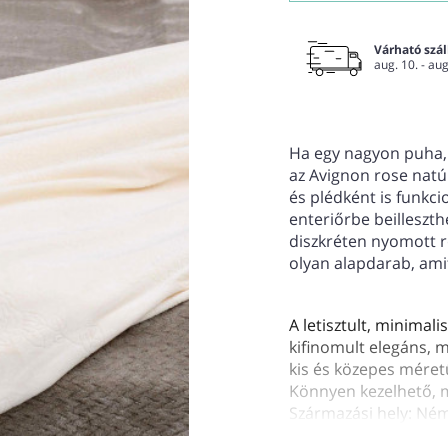
Várható száll
aug. 10. - aug
Ha egy nagyon puha, 
az Avignon rose natú
és plédként is funkci
enteriőrbe beilleszt
diszkréten nyomott ró
olyan alapdarab, amit
A letisztult, minimali
kifinomult elegáns,
kis és közepes méret
Könnyen kezelhető,
Származási hely: Né