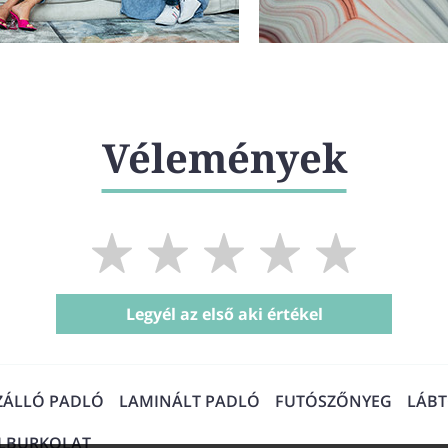
Vélemények
Legyél az első aki értékel
ZÁLLÓ PADLÓ
LAMINÁLT PADLÓ
FUTÓSZŐNYEG
LÁB
ALBURKOLAT