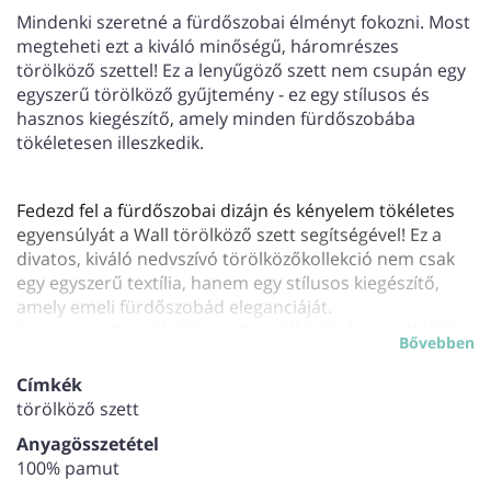
Mindenki szeretné a fürdőszobai élményt fokozni. Most
megteheti ezt a kiváló minőségű, háromrészes
törölköző szettel! Ez a lenyűgöző szett nem csupán egy
egyszerű törölköző gyűjtemény - ez egy stílusos és
hasznos kiegészítő, amely minden fürdőszobába
tökéletesen illeszkedik.
Fedezd fel a fürdőszobai dizájn és kényelem tökéletes
egyensúlyát a Wall törölköző szett segítségével! Ez a
divatos, kiváló nedvszívó törölközőkollekció nem csak
egy egyszerű textília, hanem egy stílusos kiegészítő,
amely emeli fürdőszobád eleganciáját.
A prémium frottírból készült törölközőink egyedülálló
Bővebben
nedvszívó képességgel rendelkeznek, és finom
tapintásukkal kényeztetik bőrödet. Az egyik végüket
Címkék
látványos dekor díszíti, ami igazi stíluselemmé teszi a
törölköző szett
fürdőszobád.
Anyagösszetétel
A Wall törölköző szett három különböző méretű
100% pamut
törölközőből áll (30*50+50*90+70*140 cm), hogy