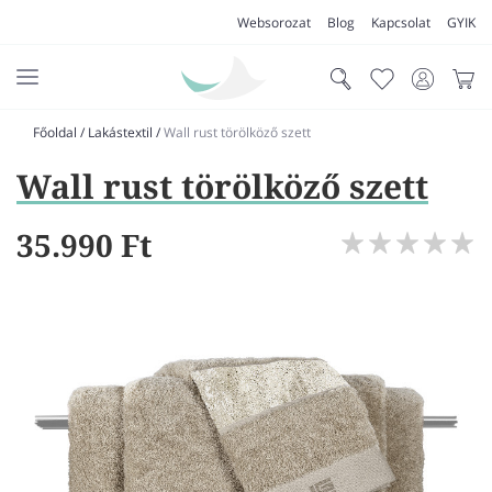
Websorozat
Blog
Kapcsolat
GYIK
Főoldal
/
Lakástextil
/
Wall rust törölköző szett
AKCIÓK
Wall rust törölköző szett
SZŐNYEG
PADLÓSZŐNYEG
35.990 Ft
LAKÁSTEXTIL
MŰFŰ
VÍZÁLLÓ PADLÓ
LAMINÁLT PADLÓ
FUTÓSZŐNYEG