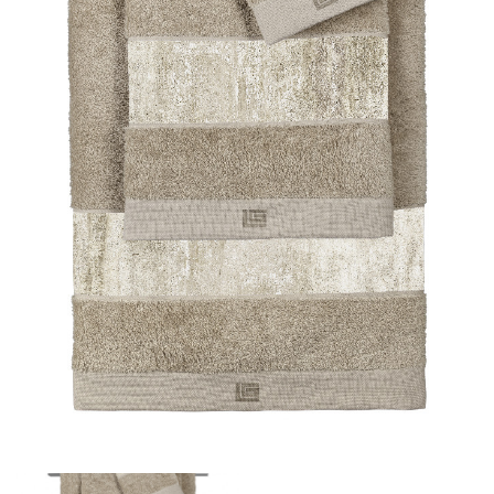
LÁBTÖRLŐ
FÜRDŐSZOBA SZŐNYEG
AJÁNDÉK ÖTLETEK
VINYL FALBURKOLAT