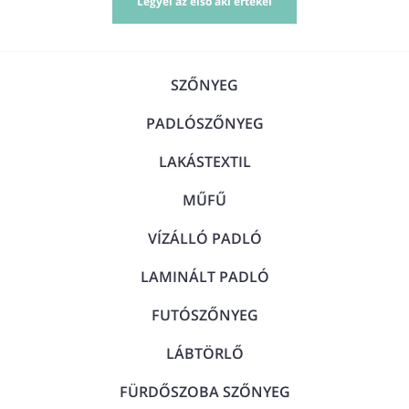
Legyél az első aki értékel
SZŐNYEG
PADLÓSZŐNYEG
LAKÁSTEXTIL
MŰFŰ
VÍZÁLLÓ PADLÓ
LAMINÁLT PADLÓ
FUTÓSZŐNYEG
LÁBTÖRLŐ
FÜRDŐSZOBA SZŐNYEG