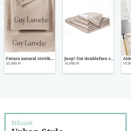
Futura natural törölköző szett
Joop! Uni doubleface sand törölköző 50x100
35.990 Ft
16.990 Ft
19.9
Stílusok