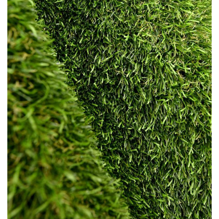
LÁBTÖRLŐ
FÜRDŐSZOBA SZŐNYEG
AJÁNDÉK ÖTLETEK
VINYL FALBURKOLAT