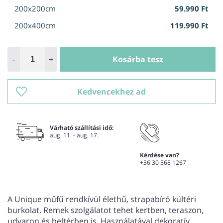
200x200cm
59.990 Ft
200x400cm
119.990 Ft
-
+
Kosárba tesz
Kedvencekhez ad
Várható szállítási idő:
aug. 11. - aug. 17.
Kérdése van?
+36 30 568 1267
A Unique műfű rendkívül élethű, strapabíró kültéri
burkolat. Remek szolgálatot tehet kertben, teraszon,
udvaron és beltérben is. Használatával dekoratív,