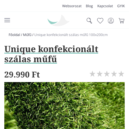
Websorozat
Blog
Kapcsolat
GYIK
Főoldal
/
Műfű
/
Unique konfekcionált szálas műfű 100x200cm
AKCIÓK
Unique konfekcionált
SZŐNYEG
szálas műfű
PADLÓSZŐNYEG
29.990 Ft
LAKÁSTEXTIL
MŰFŰ
VÍZÁLLÓ PADLÓ
LAMINÁLT PADLÓ
FUTÓSZŐNYEG