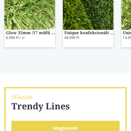
Glow 35mm /17 műfű 2 m széles
Unique konfekcionált szálas műfű 150x200cm
8.990 Ft / ㎡
44.990 Ft
14.9
Stílusok
Trendy Lines
Megnézem