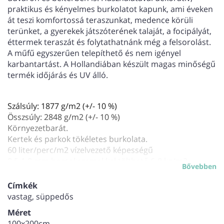
praktikus és kényelmes burkolatot kapunk, ami éveken
át teszi komfortossá teraszunkat, medence körüli
terünket, a gyerekek játszóterének talaját, a focipályát,
éttermek teraszát és folytathatnánk még a felsorolást.
A műfű egyszerűen telepíthető és nem igényel
karbantartást. A Hollandiában készült magas minőségű
termék időjárás és UV álló.
Szálsúly: 1877 g/m2 (+/- 10 %)
Összsúly: 2848 g/m2 (+/- 10 %)
Környezetbarát.
Kertek és parkok tökéletes burkolata.
60 liter/perc/m2 vízelvezető képességű
0,5-1,0 mm homokszemekkel tölthető 6-8 kg/m2
Bővebben
Címkék
vastag, süppedős
Méret
100x200cm