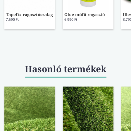
Tapefix ragasztószalag
Glue műfű ragasztó
Ill
7.590 Ft
6.990 Ft
3.790
Hasonló termékek