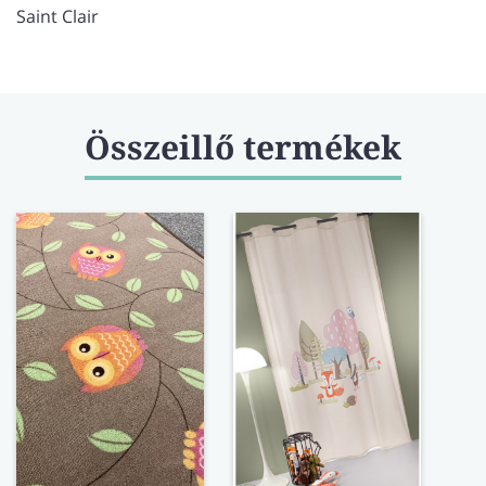
babák kényelméről és biztonságáról. A praktikus
Saint Clair
cipzáras "poggyászban" történő csomagolás
gondoskodik arról, hogy a szett könnyen tárolható és
szállítható legyen.
Összeillő termékek