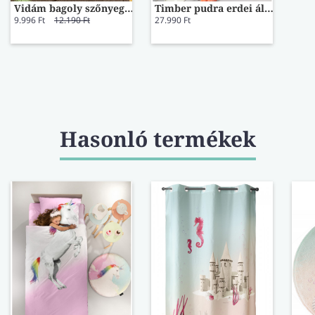
Vidám bagoly szőnyeg 70x200
Timber pudra erdei állatkás készfüggöny
9.996 Ft
12.190 Ft
27.990 Ft
Hasonló termékek