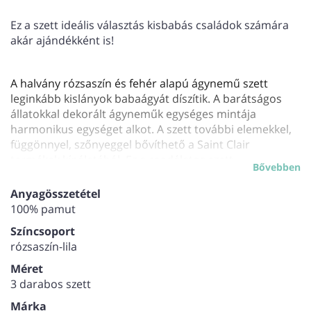
Ez a szett ideális választás kisbabás családok számára
akár ajándékként is!
A halvány rózsaszín és fehér alapú ágynemű szett
leginkább kislányok babaágyát díszítik. A barátságos
állatokkal dekorált ágyneműk egységes mintája
harmonikus egységet alkot. A szett további elemekkel,
függönnyel, szőnyeggel bővíthető a Saint Clair
termékek kínálatából. Ez a csodálatos szett
Bővebben
gondoskodik arról, hogy a baba ágya ne csak
biztonságos legyen, hanem stílusos és kényelmes is.
Anyagösszetétel
A szettben található egy 187*40 cm-es ágyrács védő,
100% pamut
amely megvédi a babát attól, hogy az ágy rácsaiban
Színcsoport
ütődjön meg. Ezen kívül egy 105*145 cm-es
rózsaszín-lila
paplanhuzat és egy 40*30 cm-es kispárnahuzat is
megtalálható. A szett anyaga 100% pamut, kifejezetten
Méret
a kicsik érzékeny bőre számára tervezve. A pamut
3 darabos szett
anyag természetes és légáteresztő, így gondoskodik a
Márka