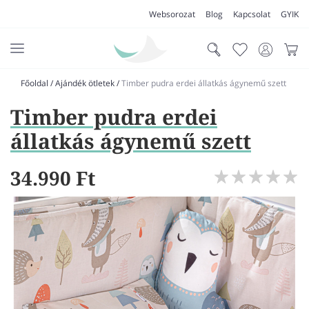
Websorozat
Blog
Kapcsolat
GYIK
Főoldal
/
Ajándék ötletek
/
Timber pudra erdei állatkás ágynemű szett
AKCIÓK
Timber pudra erdei
SZŐNYEG
állatkás ágynemű szett
PADLÓSZŐNYEG
34.990 Ft
LAKÁSTEXTIL
MŰFŰ
VÍZÁLLÓ PADLÓ
LAMINÁLT PADLÓ
FUTÓSZŐNYEG