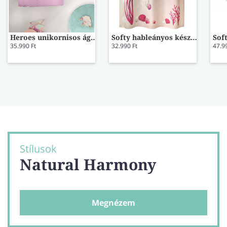
Heroes unikornisos ágynemű
Softy hableányos készfüggöny
35.990 Ft
32.990 Ft
47.9
Stílusok
Natural Harmony
Megnézem