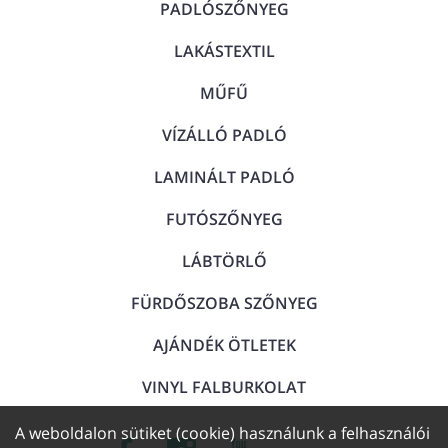
PADLÓSZŐNYEG
LAKÁSTEXTIL
MŰFŰ
VÍZÁLLÓ PADLÓ
LAMINÁLT PADLÓ
FUTÓSZŐNYEG
LÁBTÖRLŐ
FÜRDŐSZOBA SZŐNYEG
AJÁNDÉK ÖTLETEK
VINYL FALBURKOLAT
A weboldalon sütiket (cookie) használunk a felhasználói