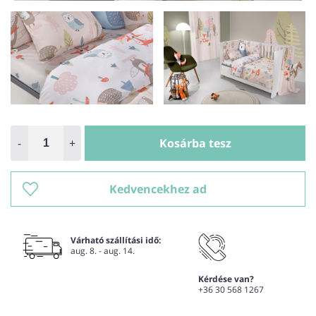
-
+
Kosárba tesz
Kedvencekhez ad
Várható szállítási idő:
aug. 8. - aug. 14.
Kérdése van?
+36 30 568 1267