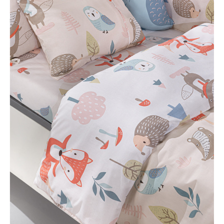
LÁBTÖRLŐ
FÜRDŐSZOBA SZŐNYEG
AJÁNDÉK ÖTLETEK
VINYL FALBURKOLAT