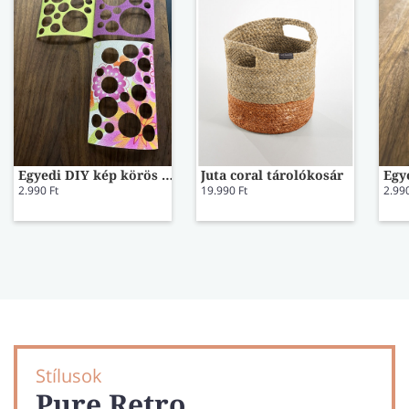
Egyedi DIY kép körös színes lapok fehér képkerettel 10x15
Juta coral tárolókosár
2.990 Ft
19.990 Ft
2.990
Stílusok
Pure Retro