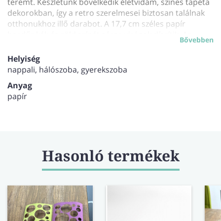
teremt. Készletünk bővelkedik életvidám, színes tapéta
dekorokban, így a retro szerelmesei biztosan találnak
otthonukhoz illő darabot. A 17,7 cm széles papír
bordűr kék és zöld színét sárga virágok díszítik. Az
Bővebben
élénk, vidám hangulatú tapéta dekor hangulatossá
teszi a nappalit vagy akár a gyerekszobát is.
Helyiség
nappali, hálószoba, gyerekszoba
Anyag
papír
Hasonló termékek