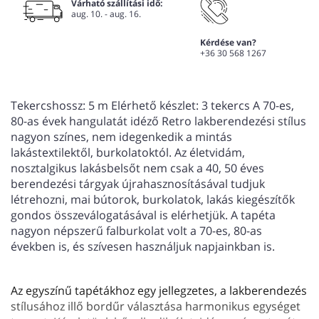
Várható szállítási idő:
aug. 10. - aug. 16.
Kérdése van?
+36 30 568 1267
Tekercshossz: 5 m Elérhető készlet: 3 tekercs A 70-es,
80-as évek hangulatát idéző Retro lakberendezési stílus
nagyon színes, nem idegenkedik a mintás
lakástextilektől, burkolatoktól. Az életvidám,
nosztalgikus lakásbelsőt nem csak a 40, 50 éves
berendezési tárgyak újrahasznosításával tudjuk
létrehozni, mai bútorok, burkolatok, lakás kiegészítők
gondos összeválogatásával is elérhetjük. A tapéta
nagyon népszerű falburkolat volt a 70-es, 80-as
években is, és szívesen használjuk napjainkban is.
Az egyszínű tapétákhoz egy jellegzetes, a lakberendezés
stílusához illő bordűr választása harmonikus egységet