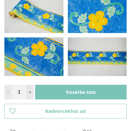
-
+
Kosárba tesz
Kedvencekhez ad