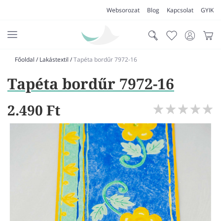
Websorozat
Blog
Kapcsolat
GYIK
Főoldal
/
Lakástextil
/
Tapéta bordűr 7972-16
AKCIÓK
Tapéta bordűr 7972-16
SZŐNYEG
PADLÓSZŐNYEG
2.490 Ft
LAKÁSTEXTIL
MŰFŰ
VÍZÁLLÓ PADLÓ
LAMINÁLT PADLÓ
FUTÓSZŐNYEG