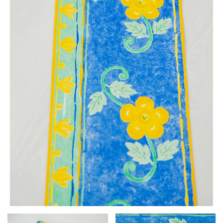
LÁBTÖRLŐ
FÜRDŐSZOBA SZŐNYEG
AJÁNDÉK ÖTLETEK
VINYL FALBURKOLAT