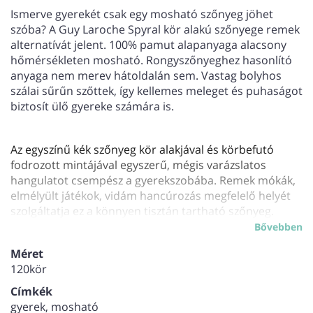
Ismerve gyerekét csak egy mosható szőnyeg jöhet
szóba? A Guy Laroche Spyral kör alakú szőnyege remek
alternatívát jelent. 100% pamut alapanyaga alacsony
hőmérsékleten mosható. Rongyszőnyeghez hasonlító
anyaga nem merev hátoldalán sem. Vastag bolyhos
szálai sűrűn szőttek, így kellemes meleget és puhaságot
biztosít ülő gyereke számára is.
Az egyszínű kék szőnyeg kör alakjával és körbefutó
fodrozott mintájával egyszerű, mégis varázslatos
hangulatot csempész a gyerekszobába. Remek mókák,
elmélyült játékok, vidám hancúrozás megfelelő helyét
szolgáltatja ez a könnyen tisztán tartható szőnyeg.
Bővebben
Méret
120kör
Címkék
gyerek, mosható