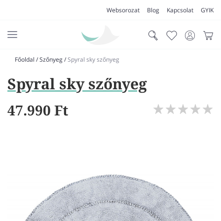
Websorozat
Blog
Kapcsolat
GYIK
Főoldal
/
Szőnyeg
/
Spyral sky szőnyeg
AKCIÓK
Spyral sky szőnyeg
SZŐNYEG
PADLÓSZŐNYEG
47.990 Ft
LAKÁSTEXTIL
MŰFŰ
VÍZÁLLÓ PADLÓ
LAMINÁLT PADLÓ
FUTÓSZŐNYEG