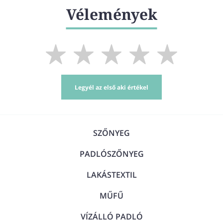
Vélemények
Legyél az első aki értékel
SZŐNYEG
PADLÓSZŐNYEG
LAKÁSTEXTIL
MŰFŰ
VÍZÁLLÓ PADLÓ