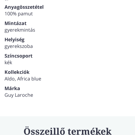
Anyagösszetétel
100% pamut
Mintázat
gyerekmintás
Helyiség
gyerekszoba
Színcsoport
kék
Kollekciók
Aldo, Africa blue
Márka
Guy Laroche
Összeillő termékek