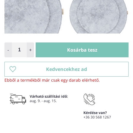
-
+
Kosárba tesz
Kedvencekhez ad
Ebből a termékből már csak egy darab elérhető.
Várható szállítási idő:
aug. 9. - aug. 15.
Kérdése van?
+36 30 568 1267