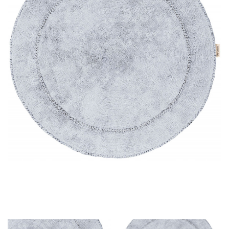
LÁBTÖRLŐ
FÜRDŐSZOBA SZŐNYEG
AJÁNDÉK ÖTLETEK
VINYL FALBURKOLAT