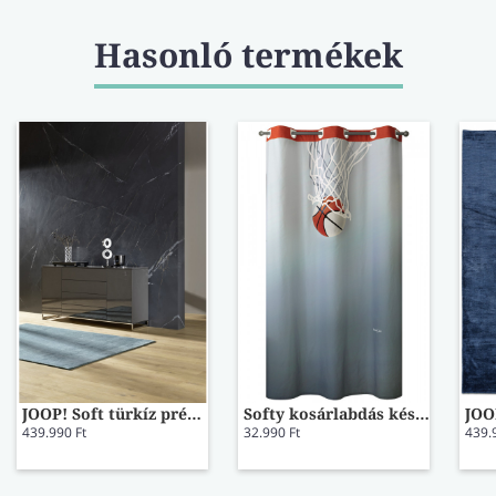
Hasonló termékek
JOOP! Soft türkíz prémium viszkóz szőnyeg 140x200
Softy kosárlabdás készfüggöny
439.990 Ft
32.990 Ft
439.