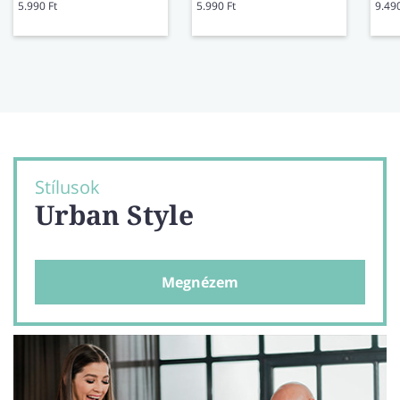
5.990 Ft
5.990 Ft
9.490
Stílusok
Urban Style
Megnézem