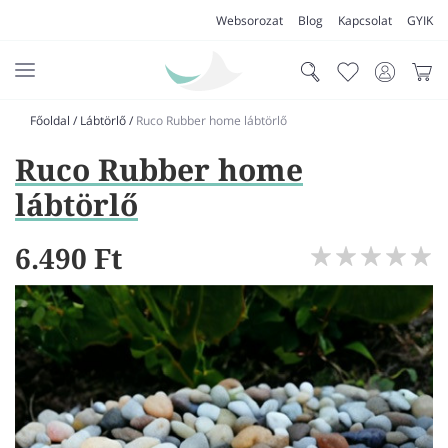
Websorozat
Blog
Kapcsolat
GYIK
Főoldal
/
Lábtörlő
/
Ruco Rubber home lábtörlő
AKCIÓK
Ruco Rubber home
SZŐNYEG
lábtörlő
PADLÓSZŐNYEG
6.490 Ft
LAKÁSTEXTIL
MŰFŰ
VÍZÁLLÓ PADLÓ
LAMINÁLT PADLÓ
FUTÓSZŐNYEG