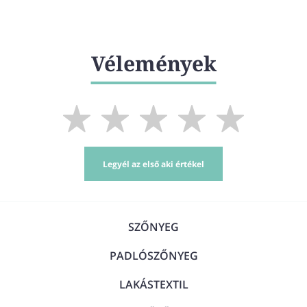
Vélemények
Legyél az első aki értékel
SZŐNYEG
PADLÓSZŐNYEG
LAKÁSTEXTIL