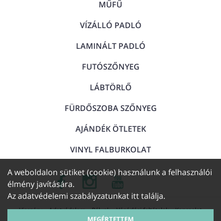
MŰFŰ
VÍZÁLLÓ PADLÓ
LAMINÁLT PADLÓ
FUTÓSZŐNYEG
LÁBTÖRLŐ
FÜRDŐSZOBA SZŐNYEG
AJÁNDÉK ÖTLETEK
VINYL FALBURKOLAT
A weboldalon sütiket (cookie) használunk a felhasználói
élmény javítására.
Az adatvédelemi szabályzatunkat
itt találja
.
Visszáru
Adatvédelem
Rólunk
Vásárlási feltételek
Kapcsolat
MEGÉRTETTEM