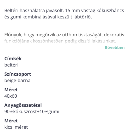
Beltéri használatra javasolt, 15 mm vastag kókuszháncs
és gumi kombinálásával készült lábtörlő.
Előnyük, hogy megőrzik az otthon tisztaságát, dekoratív
funkciójának köszönhetően pedig díszíti lakásunkat.
Bővebben
Címkék
beltéri
Színcsoport
beige-barna
Méret
40x60
Anyagösszetétel
90%kókuszrost+10%gumi
Méret
kicsi méret