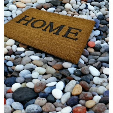
LÁBTÖRLŐ
FÜRDŐSZOBA SZŐNYEG
AJÁNDÉK ÖTLETEK
VINYL FALBURKOLAT