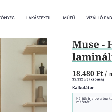
ZŐNYEG
LAKÁSTEXTIL
MŰFŰ
VÍZÁLLÓ PA
Muse -
laminál
18.480 Ft
/ 
35.112 Ft / csomag
Kalkulátor
Kérjük írja be a bur
méretét