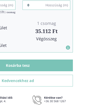
esség (m)
Hosszúság (m)
2 Ft
2 Ft
/ csomag
/ csomag
1 csomag
ület
35.112 Ft
Végösszeg
ület
Kosárba tesz
Kedvencekhez ad
ítási idő:
Kérdése van?
pt. 4.
+36 30 568 1267