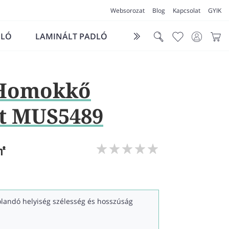
Websorozat
Blog
Kapcsolat
GYIK
DLÓ
LAMINÁLT PADLÓ
FUTÓSZŐNYEG
LÁ
 Homokkő
t MUS5489
㎡
kolandó helyiség szélesség és hosszúság