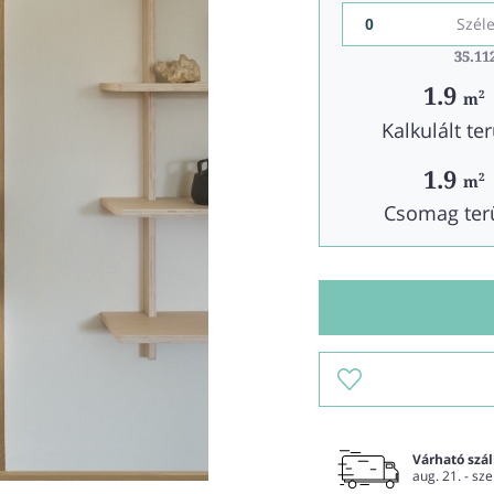
Szél
35.11
35.11
1.9
2
m
Kalkulált ter
1.9
2
m
Csomag ter
Várható száll
aug. 21. - sze