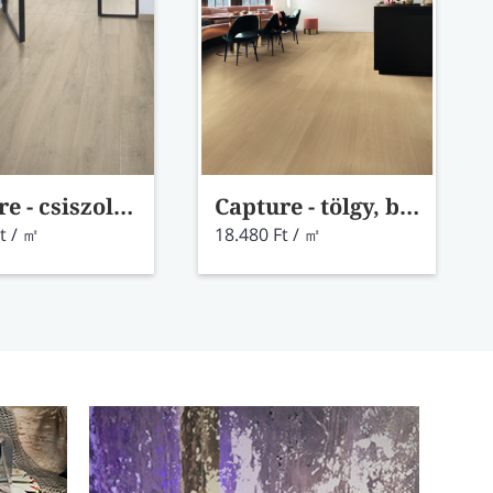
Capture - csiszolt beige tölgy laminált padló SIG4764
Capture - tölgy, beige lakk laminált padló SIG4750
t / ㎡
18.480 Ft / ㎡