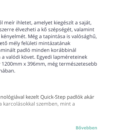
meír ihletet, amelyet kiegészít a saját,
yszerre élvezheti a kő szépségét, valamint
 kényelmét. Még a tapintása is valósághű,
ető mély felületi mintázatának
aminált padló minden korábbinál
 a valódi követ. Egyedi lapméreteinek
y 1200mm x 396mm, még természetesebb
onában.
nológiával kezelt Quick-Step padlók akár
 a karcolásokkal szemben, mint a
Bővebben
p padlót használ, búcsút mondhat a
oblémáknak. Ezek a padlók nemcsak