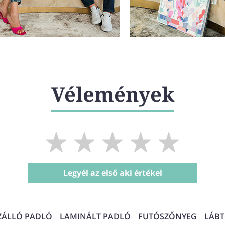
Vélemények
Legyél az első aki értékel
ZÁLLÓ PADLÓ
LAMINÁLT PADLÓ
FUTÓSZŐNYEG
LÁB