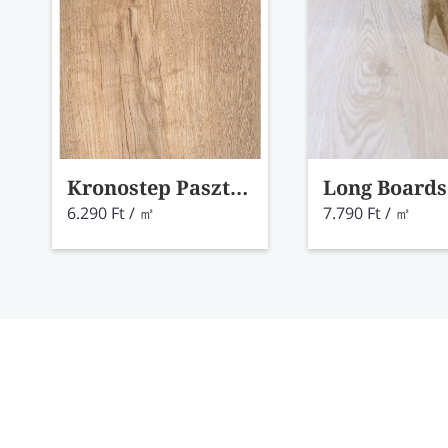
Kronostep Pasztel tölgy laminált padló 8279
6.290 Ft / ㎡
7.790 Ft / ㎡