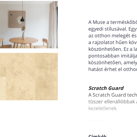
A Muse a terméskőből 
egyedi stílusával. Eg
az otthon melegét és
a rajzolatot hűen köv
köszönhetően. Ez a l
pontosabban imitálja
köszönhetően, amel
hatást érhet el otth
Scratch Guard
A Scratch Guard tech
tízszer ellenállóbbak
kezeletlenek.
Vízálló
Ha vízálló Quick-Ste
nedvesség okozta pr
Címkék