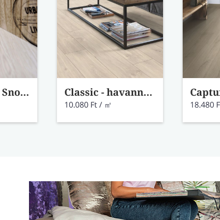
Long Boards Snow Oak laminált padló 42086409
Classic - havanna természetes tölgy vízálló laminált padló CLM1655
10.080 Ft / ㎡
18.480 F