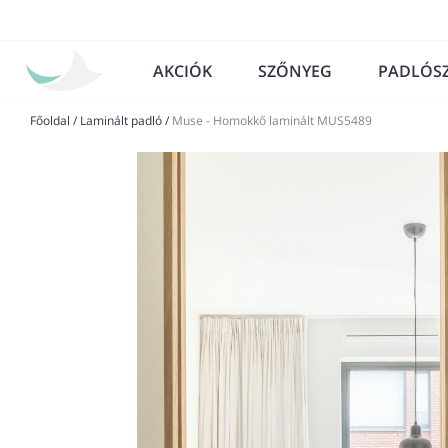
AKCIÓK
SZŐNYEG
PADLÓS
Főoldal
/
Laminált padló
/
Muse - Homokkő laminált MUS5489