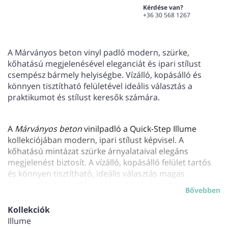
Kérdése van?
+36 30 568 1267
A Márványos beton vinyl padló modern, szürke,
kőhatású megjelenésével eleganciát és ipari stílust
csempész bármely helyiségbe. Vízálló, kopásálló és
könnyen tisztítható felületével ideális választás a
praktikumot és stílust keresők számára.
A
Márványos beton
vinilpadló a Quick-Step Illume
kollekciójában modern, ipari stílust képvisel. A
kőhatású mintázat szürke árnyalataival elegáns
megjelenést biztosít. A vízálló, kopásálló felület tartós
és könnyen tisztítható, ideális választás magas
forgalmú helyiségekbe. Az Uniclic zárórendszer gyors
Bővebben
telepítést tesz lehetővé, míg az integrált alátét
csökkenti a zajt és növeli a komfortot. Kompatibilis
Kollekciók
padlófűtéssel is, biztosítva a kényelmet minden
Illume