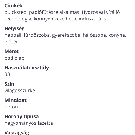
évszakban.
Használati osztálya 33, ami intenzív
Címkék
kereskedelmi használatra is alkalmassá teszi. Lakossági
quickstep, padlófűtésre alkalmas, Hydroseal vízálló
élettartam-garancia biztosítja a tartósságát.
technológia, könnyen kezelhető, indusztriális
Méret: 856*428*5+1 mm
Helyiség
nappali, fürdőszoba, gyerekszoba, hálószoba, konyha,
előtér
Méret
padlólap
Használati osztály
33
Szín
világosszürke
Mintázat
beton
Horony típusa
hagyományos fazetta
Vastagság