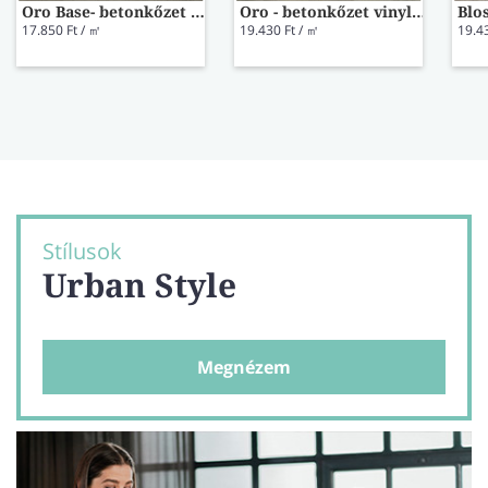
Oro Base- betonkőzet vinyl AVSTT40234
Oro - betonkőzet vinyl AVSTU40234
17.850 Ft / ㎡
19.430 Ft / ㎡
19.4
Stílusok
Urban Style
Megnézem