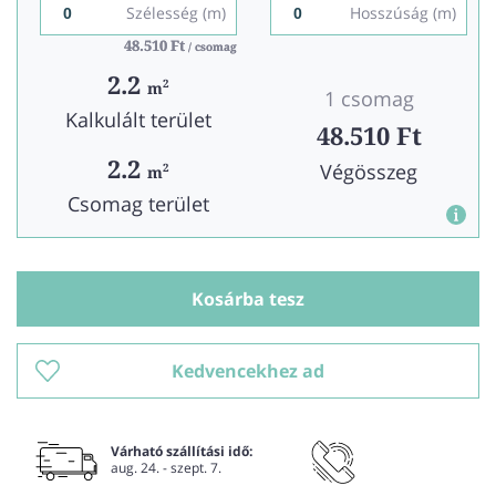
Szélesség (m)
Hosszúság (m)
48.510 Ft
48.510 Ft
/ csomag
/ csomag
2.2
2
m
1 csomag
Kalkulált terület
48.510 Ft
2.2
Végösszeg
2
m
Csomag terület
Kosárba tesz
Kedvencekhez ad
Várható szállítási idő:
aug. 24. - szept. 7.