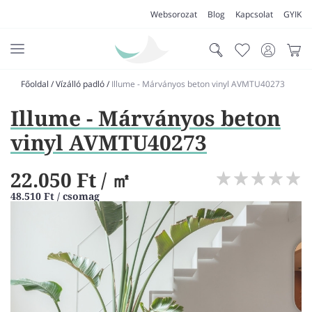
Websorozat
Blog
Kapcsolat
GYIK
Főoldal
/
Vízálló padló
/
Illume - Márványos beton vinyl AVMTU40273
AKCIÓK
Illume - Márványos beton
SZŐNYEG
vinyl AVMTU40273
PADLÓSZŐNYEG
22.050 Ft
/ ㎡
LAKÁSTEXTIL
48.510 Ft / csomag
MŰFŰ
VÍZÁLLÓ PADLÓ
LAMINÁLT PADLÓ
FUTÓSZŐNYEG