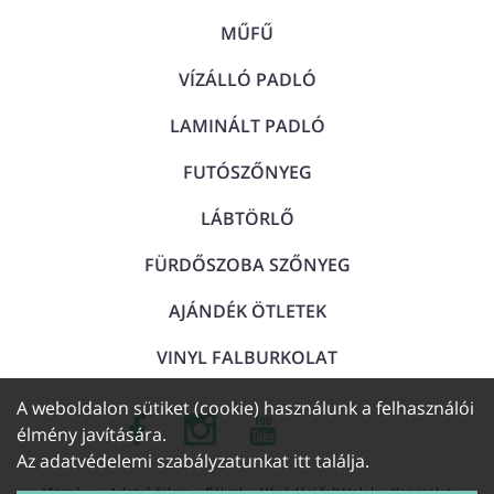
MŰFŰ
VÍZÁLLÓ PADLÓ
LAMINÁLT PADLÓ
FUTÓSZŐNYEG
LÁBTÖRLŐ
FÜRDŐSZOBA SZŐNYEG
AJÁNDÉK ÖTLETEK
VINYL FALBURKOLAT
A weboldalon sütiket (cookie) használunk a felhasználói
élmény javítására.
Az adatvédelemi szabályzatunkat
itt találja
.
Visszáru
Adatvédelem
Rólunk
Vásárlási feltételek
Kapcsolat