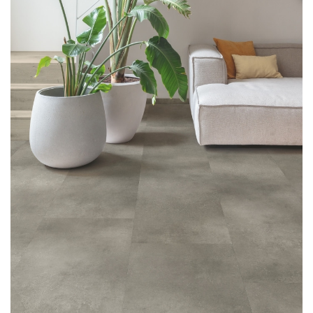
LÁBTÖRLŐ
FÜRDŐSZOBA SZŐNYEG
AJÁNDÉK ÖTLETEK
VINYL FALBURKOLAT