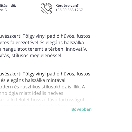
ítási idő:
Kérdése van?
pt. 5.
+36 30 568 1267
vészkerti Tölgy vinyl padló hűvös, füstös
tes fa erezetével és elegáns halszálka
s hangulatot teremt a térben. Innovatív,
akítás, stílusos megjelenéssel.
vészkerti Tölgy vinyl padló hűvös, füstös
 és elegáns halszálka mintával
ern és rusztikus stílusokhoz is illik. A
hnológia miatt ideális nedves
arcálló felület hosszú távú tartósságot
ndszer megkönnyíti a telepítést, és az
Bővebben
lk, kényelmes használatot. Padlófűtéssel is
den igényt kielégít.
Használati osztálya 33,
elmi használatra is alkalmassá teszi.