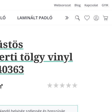
Websorozat
Blog
Kapcsolat
GYIK
DLÓ
LAMINÁLT PADLÓ
FUTÓSZŐNYEG
LÁ
üstös
rti tölgy vinyl
0363
㎡
kolandó helyiség szélesség és hosszúság