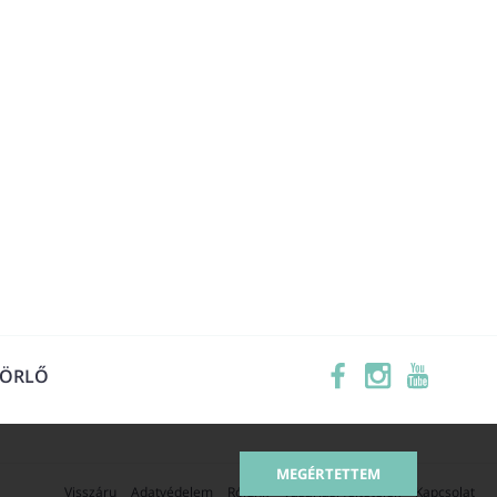
TÖRLŐ
MEGÉRTETTEM
Visszáru
Adatvédelem
Rólunk
Vásárlási feltételek
Kapcsolat