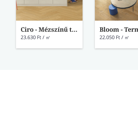
Ciro - Mézszínű tölgy vinyl AVHBU40360
23.630 Ft / ㎡
22.050 Ft / ㎡