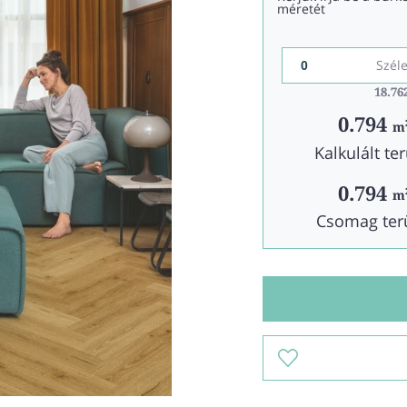
méretét
Szél
18.76
18.76
0.794
m
Kalkulált ter
0.794
m
Csomag ter