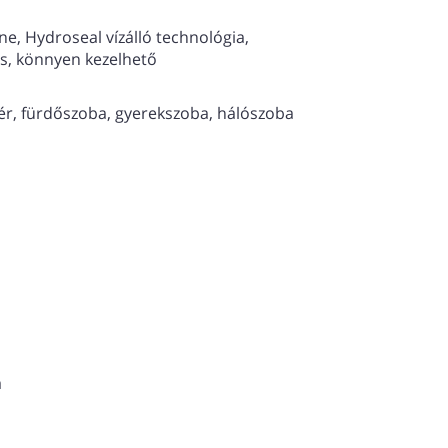
garancia biztosítja a tartósságát.
e, Hydroseal vízálló technológia,
1 mm
s, könnyen kezelhető
tér, fürdőszoba, gyerekszoba, hálószoba
a