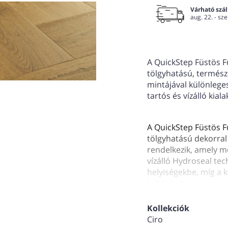
Várható száll
aug. 22. - sze
A QuickStep Füstös Fü
tölgyhatású, természe
mintájával különlege
tartós és vízálló kial
A QuickStep Füstös Fü
tölgyhatású dekorral
rendelkezik, amely mod
vízálló Hydroseal tec
helyiségekbe, míg a k
biztosít. Az Unizip re
integrált alátét a ha
kompatibilis, így min
Kollekciók
ami intenzív keresked
Ciro