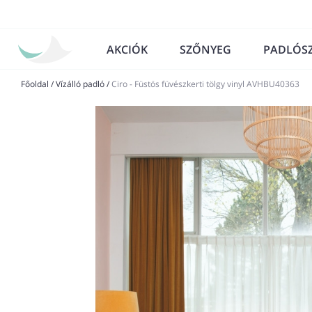
AKCIÓK
SZŐNYEG
PADLÓS
Főoldal
/
Vízálló padló
/
Ciro - Füstös füvészkerti tölgy vinyl AVHBU40363