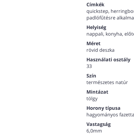
Lakossági élettartam-
Címkék
quickstep, herringbon
Méret: 630*126*5+
padlófűtésre alkalma
Helyiség
nappali, konyha, elő
Méret
rövid deszka
Használati osztály
33
Szín
természetes natúr
Mintázat
tölgy
Horony típusa
hagyományos fazett
Vastagság
6,0mm