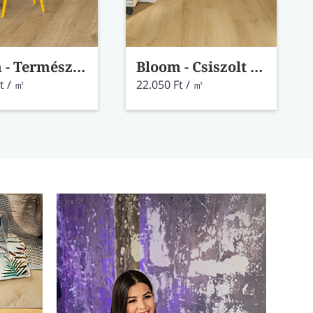
Bloom - Természetes pamut tölgy vinyl AVMPU40104
Bloom - Csiszolt mézszínű tölgy vinyl AVMPU40318
t / ㎡
22.050 Ft / ㎡