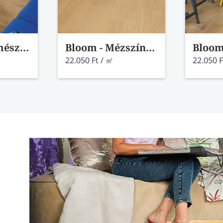
Bloom - Természetes mély pamut tölgy vinyl AVMPU40203
Bloom - Mézszínű tölgy vinyl AVMPU40098
22.050 Ft / ㎡
22.050 F