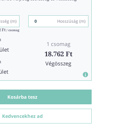
esség (m)
Hosszúság (m)
2 Ft
2 Ft
/ csomag
/ csomag
2
1 csomag
ület
18.762 Ft
Végösszeg
2
ület
Kosárba tesz
Kedvencekhez ad