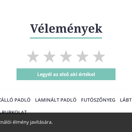
Vélemények
Legyél az első aki értékel
ZÁLLÓ PADLÓ
LAMINÁLT PADLÓ
FUTÓSZŐNYEG
LÁB
ALBURKOLAT
nálói élmény javítására.