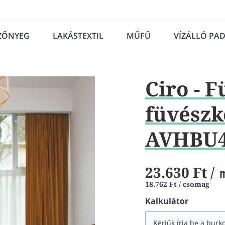
ZŐNYEG
LAKÁSTEXTIL
MŰFŰ
VÍZÁLLÓ PA
Ciro - F
füvészke
AVHBU4
23.630 Ft
/ 
18.762 Ft / csomag
Kalkulátor
Kérjük írja be a bur