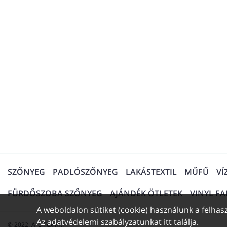
SZŐNYEG
PADLÓSZŐNYEG
LAKÁSTEXTIL
MŰFŰ
VÍ
FÜRDŐSZOBA SZŐNYEG
AJÁNDÉK ÖTLETEK
VINYL F
A weboldalon sütiket (cookie) használunk a felhasz
Az adatvédelemi szabályzatunkat
itt találja
.
© 2022. Arc-Tex Kft.