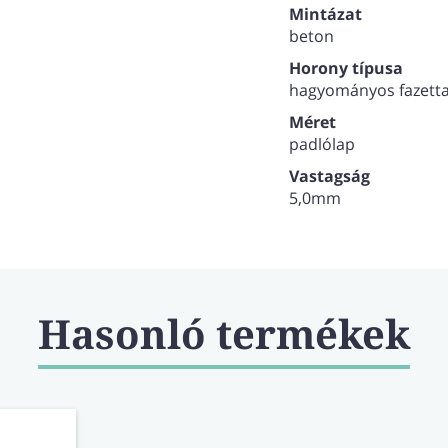
Mintázat
beton
Horony típusa
hagyományos fazett
Méret
padlólap
Vastagság
5,0mm
Hasonló termékek