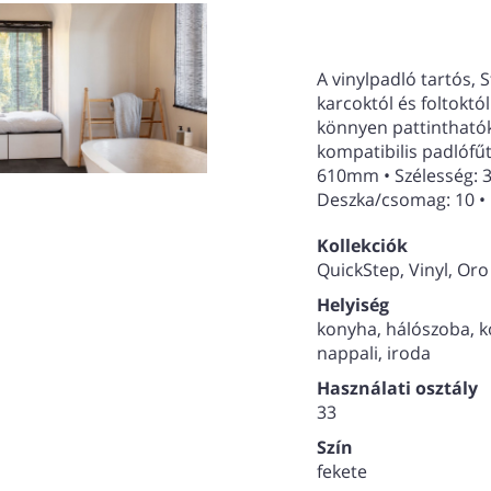
A vinylpadló tartós, 
karcoktól és foltoktó
könnyen pattinthatók.
kompatibilis padlófű
610mm • Szélesség: 
Deszka/csomag: 10 •
Kollekciók
QuickStep, Vinyl, Oro
Helyiség
konyha, hálószoba, k
nappali, iroda
Használati osztály
33
Szín
fekete