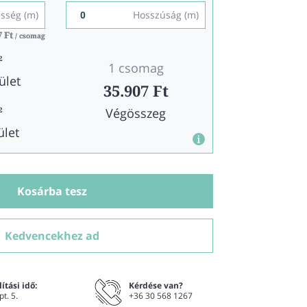
esség (m)
Hosszúság (m)
7 Ft
7 Ft
/ csomag
/ csomag
2
1 csomag
ület
35.907 Ft
Végösszeg
2
ület
Kosárba tesz
Kedvencekhez ad
ítási idő:
Kérdése van?
pt. 5.
+36 30 568 1267