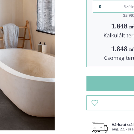
Szél
35.90
35.90
1.848
m
Kalkulált ter
1.848
m
Csomag ter
Várható száll
aug. 22. - sze