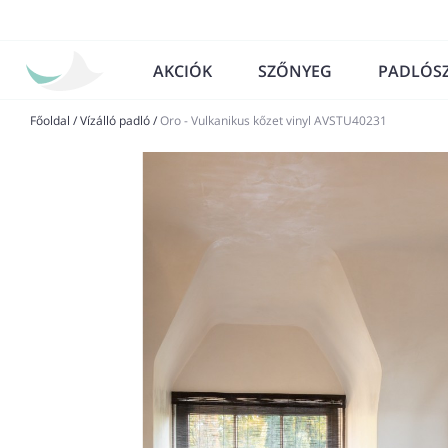
AKCIÓK
SZŐNYEG
PADLÓS
Főoldal
/
Vízálló padló
/
Oro - Vulkanikus kőzet vinyl AVSTU40231