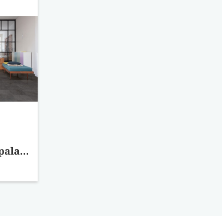
Oro - fekete pala vinyl AVSTU40035