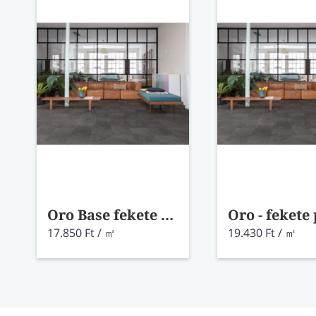
Oro Base fekete pala vinyl AVSTT40035
17.850 Ft / ㎡
19.430 Ft / ㎡