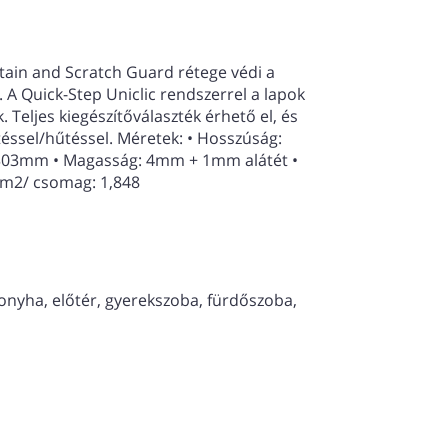
Stain and Scratch Guard rétege védi a
l. A Quick-Step Uniclic rendszerrel a lapok
 Teljes kiegészítőválaszték érhető el, és
téssel/hűtéssel. Méretek: • Hosszúság:
303mm • Magasság: 4mm + 1mm alátét •
 m2/ csomag: 1,848
onyha, előtér, gyerekszoba, fürdőszoba,