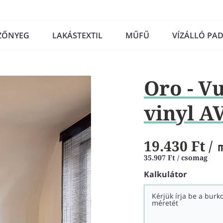
ZŐNYEG
LAKÁSTEXTIL
MŰFŰ
VÍZÁLLÓ PA
Oro - V
vinyl A
19.430 Ft
/ 
35.907 Ft / csomag
Kalkulátor
Kérjük írja be a bur
méretét