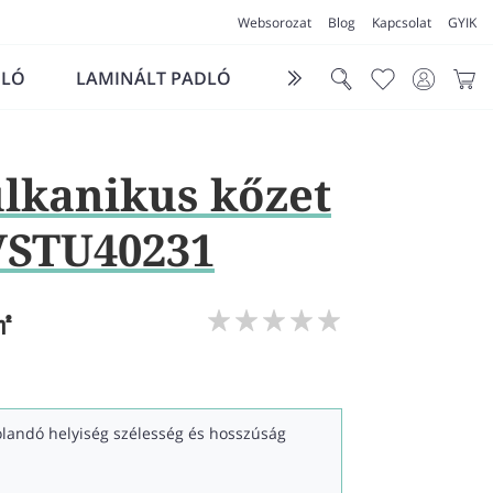
Websorozat
Blog
Kapcsolat
GYIK
DLÓ
LAMINÁLT PADLÓ
FUTÓSZŐNYEG
LÁ
ulkanikus kőzet
VSTU40231
㎡
kolandó helyiség szélesség és hosszúság