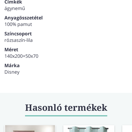
rózsaszín alapon mintás.
Címkék
ágynemű
Anyagösszetétel
100% pamut
Színcsoport
rózsaszín-lila
Méret
140x200+50x70
Márka
Disney
Hasonló termékek