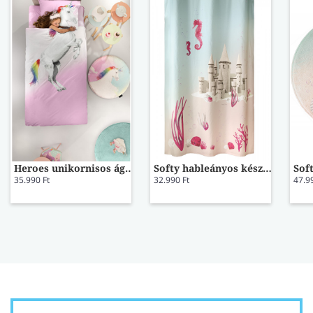
Heroes unikornisos ágynemű
Softy hableányos készfüggöny
35.990 Ft
32.990 Ft
47.9