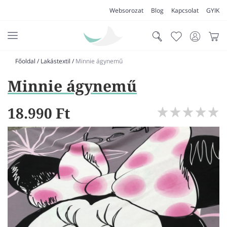
Websorozat
Blog
Kapcsolat
GYIK
Főoldal
/
Lakástextil
/
Minnie ágynemű
AKCIÓK
Minnie ágynemű
SZŐNYEG
PADLÓSZŐNYEG
18.990 Ft
LAKÁSTEXTIL
MŰFŰ
VÍZÁLLÓ PADLÓ
LAMINÁLT PADLÓ
FUTÓSZŐNYEG