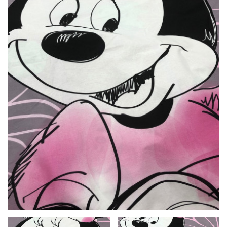
LÁBTÖRLŐ
FÜRDŐSZOBA SZŐNYEG
AJÁNDÉK ÖTLETEK
VINYL FALBURKOLAT