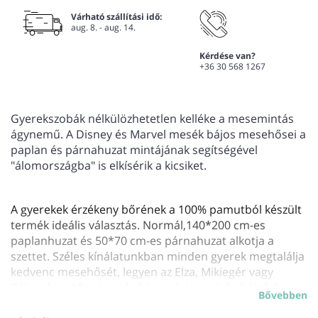
Várható szállítási idő:
aug. 8. - aug. 14.
Kérdése van?
+36 30 568 1267
Gyerekszobák nélkülözhetetlen kelléke a mesemintás
ágynemű. A Disney és Marvel mesék bájos mesehősei a
paplan és párnahuzat mintájának segítségével
"álomországba" is elkísérik a kicsiket.
A gyerekek érzékeny bőrének a 100% pamutból készült
termék ideális választás. Normál,140*200 cm-es
paplanhuzat és 50*70 cm-es párnahuzat alkotja a
szettet. Széles kínálatunkban minden gyerek megtalálja
kedvenc mesehősét, legyen az Elza, Mikiegér vagy
Pókember. Minnie egér bájos alakja szürke háttérben
Bővebben
alkotja ennek az ágyneműnek a felső oldalát, alsó felén