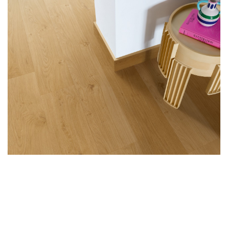
LÁBTÖRLŐ
FÜRDŐSZOBA SZŐNYEG
AJÁNDÉK ÖTLETEK
VINYL FALBURKOLAT