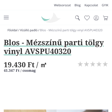
Websorozat
Blog
Kapcsolat
GYIK
Főoldal
/
Vízálló padló
/
Blos - Mézszínű parti tölgy vinyl AVSPU40320
AKCIÓK
Blos - Mézszínű parti tölgy
SZŐNYEG
vinyl AVSPU40320
PADLÓSZŐNYEG
19.430 Ft
/ ㎡
LAKÁSTEXTIL
41.347 Ft / csomag
MŰFŰ
VÍZÁLLÓ PADLÓ
LAMINÁLT PADLÓ
FUTÓSZŐNYEG