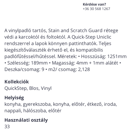
Kérdése van?
+36 30 568 1267
A vinylpadló tartós, Stain and Scratch Guard rétege
védi a karcoktól és foltoktól. A Quick-Step Uniclic
rendszerrel a lapok könnyen pattinthatók. Teljes
kiegészítőválaszték érhető el, és kompatibilis
padlófűtéssel/hűtéssel. Méretek: • Hosszúság: 1251mm
• Szélesség: 189mm • Magasság: 4mm + 1mm alátét •
Deszka/csomag: 9 • m2/ csomag: 2,128
Kollekciók
QuickStep, Blos, Vinyl
Helyiség
konyha, gyerekszoba, konyha, előtér, étkező, iroda,
nappali, hálószoba, előtér
Használati osztály
33