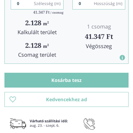
Szélesség (m)
Hosszúság (m)
41.347 Ft
41.347 Ft
/ csomag
/ csomag
2.128
2
m
1 csomag
Kalkulált terület
41.347 Ft
2.128
Végösszeg
2
m
Csomag terület
Kosárba tesz
Kedvencekhez ad
Várható szállítási idő:
aug. 23. - szept. 6.