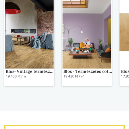
Blos- Vintage természetes mogyoró vinyl AVSPU40029
Blos - Természetes cottage tölgy vinyl AVSPU40025
19.430 Ft / ㎡
19.430 Ft / ㎡
17.8