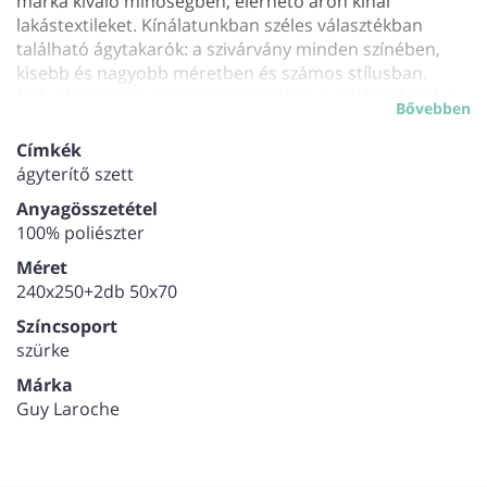
márka kiváló minőségben, elérhető áron kínál
lakástextileket. Kínálatunkban széles választékban
található ágytakarók: a szivárvány minden színében,
kisebb és nagyobb méretben és számos stílusban.
Nálunk biztosan mindenki megtalálja a hálószobájába
Bővebben
legmegfelelőbb darabot, amit aztán évekig csodálhat
otthonában.
Címkék
ágyterítő szett
Anyagösszetétel
100% poliészter
Méret
240x250+2db 50x70
Színcsoport
szürke
Márka
Guy Laroche