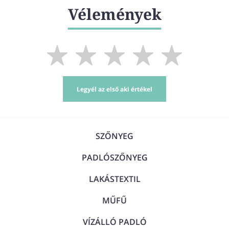
Vélemények
Legyél az első aki értékel
SZŐNYEG
PADLÓSZŐNYEG
LAKÁSTEXTIL
MŰFŰ
VÍZÁLLÓ PADLÓ