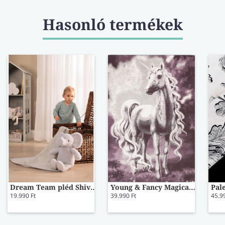
Hasonló termékek
Dream Team pléd Shiva elefánt plüssfigurával
Young & Fancy Magical pléd
19.990 Ft
39.990 Ft
45.9