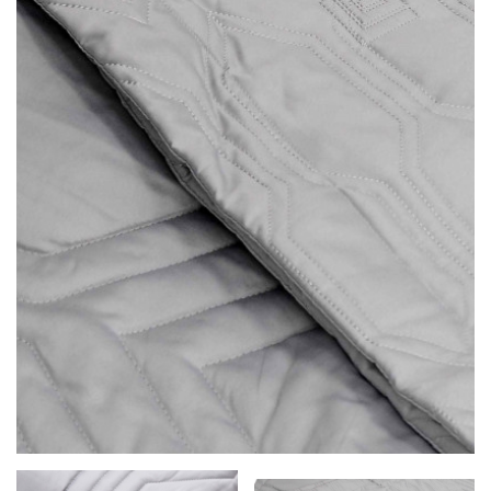
LÁBTÖRLŐ
FÜRDŐSZOBA SZŐNYEG
AJÁNDÉK ÖTLETEK
VINYL FALBURKOLAT