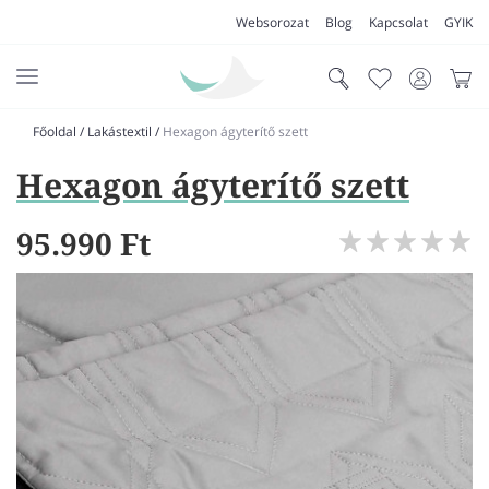
Websorozat
Blog
Kapcsolat
GYIK
Főoldal
/
Lakástextil
/
Hexagon ágyterítő szett
AKCIÓK
Hexagon ágyterítő szett
SZŐNYEG
PADLÓSZŐNYEG
95.990 Ft
LAKÁSTEXTIL
MŰFŰ
VÍZÁLLÓ PADLÓ
LAMINÁLT PADLÓ
FUTÓSZŐNYEG