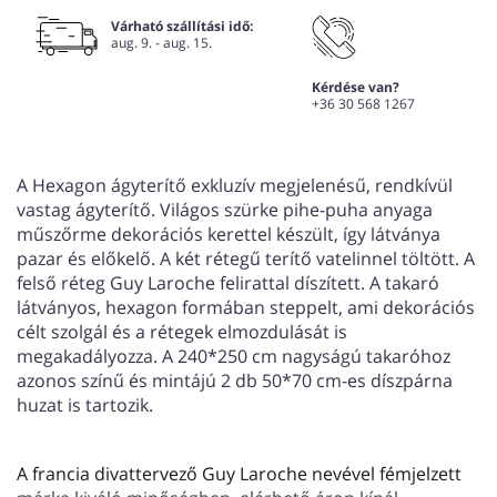
Várható szállítási idő:
aug. 9. - aug. 15.
Kérdése van?
+36 30 568 1267
A Hexagon ágyterítő exkluzív megjelenésű, rendkívül
vastag ágyterítő. Világos szürke pihe-puha anyaga
műszőrme dekorációs kerettel készült, így látványa
pazar és előkelő. A két rétegű terítő vatelinnel töltött. A
felső réteg Guy Laroche felirattal díszített. A takaró
látványos, hexagon formában steppelt, ami dekorációs
célt szolgál és a rétegek elmozdulását is
megakadályozza. A 240*250 cm nagyságú takaróhoz
azonos színű és mintájú 2 db 50*70 cm-es díszpárna
huzat is tartozik.
A francia divattervező Guy Laroche nevével fémjelzett