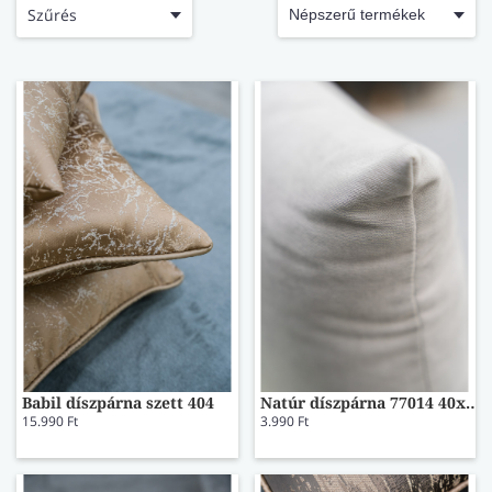
LÁBTÖRLŐ
Szűrés
FÜRDŐSZOBA SZŐNYEG
AJÁNDÉK ÖTLETEK
VINYL FALBURKOLAT
Babil díszpárna szett 404
Natúr díszpárna 77014 40x40
15.990 Ft
3.990 Ft