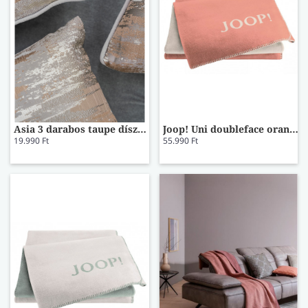
Asia 3 darabos taupe díszpárna szett 5403
Joop! Uni doubleface orange-natur pléd
19.990 Ft
55.990 Ft