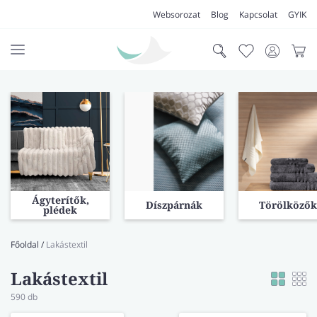
Websorozat
Blog
Kapcsolat
GYIK
AKCIÓK
SZŐNYEG
PADLÓSZŐNYEG
LAKÁSTEXTIL
Ágyterítők,
Díszpárnák
Törölközők
MŰFŰ
plédek
VÍZÁLLÓ PADLÓ
Főoldal
/
Lakástextil
LAMINÁLT PADLÓ
Lakástextil
FUTÓSZŐNYEG
590
db