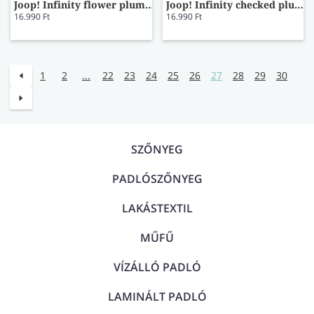
Joop! Infinity flower plum törölköző 50x100
Joop! Infinity checked plum törölköző 50x100
16.990 Ft
16.990 Ft
1
2
...
22
23
24
25
26
27
28
29
30
SZŐNYEG
PADLÓSZŐNYEG
LAKÁSTEXTIL
MŰFŰ
VÍZÁLLÓ PADLÓ
LAMINÁLT PADLÓ