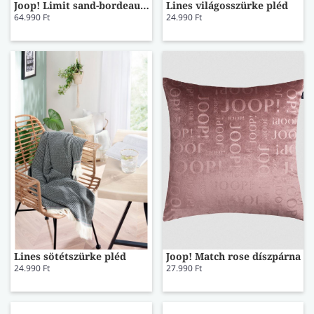
Joop! Limit sand-bordeaux pléd
Lines világosszürke pléd
64.990 Ft
24.990 Ft
Lines sötétszürke pléd
Joop! Match rose díszpárna
24.990 Ft
27.990 Ft