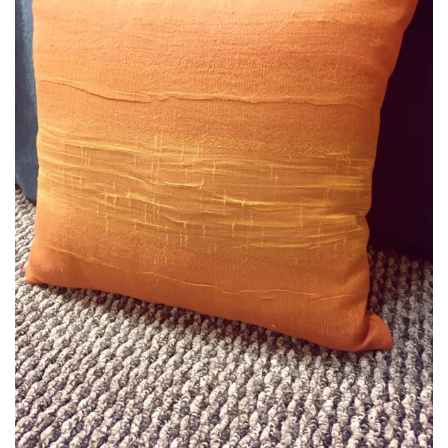
LÁBTÖRLŐ
FÜRDŐSZOBA SZŐNYEG
AJÁNDÉK ÖTLETEK
VINYL FALBURKOLAT