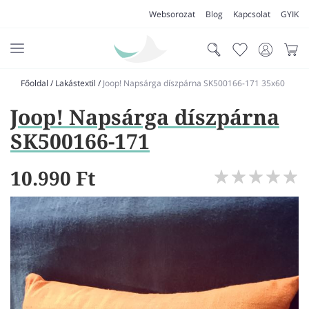
Websorozat
Blog
Kapcsolat
GYIK
Főoldal
/
Lakástextil
/
Joop! Napsárga díszpárna SK500166-171 35x60
AKCIÓK
Joop! Napsárga díszpárna
SZŐNYEG
SK500166-171
PADLÓSZŐNYEG
10.990 Ft
LAKÁSTEXTIL
MŰFŰ
VÍZÁLLÓ PADLÓ
LAMINÁLT PADLÓ
FUTÓSZŐNYEG