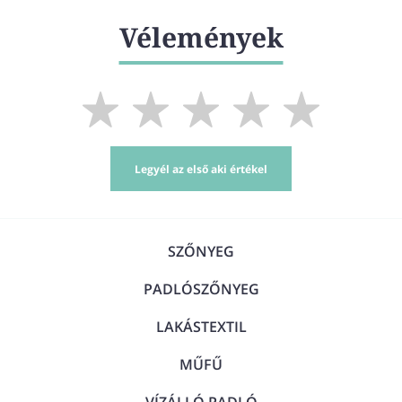
Vélemények
Legyél az első aki értékel
SZŐNYEG
PADLÓSZŐNYEG
LAKÁSTEXTIL
MŰFŰ