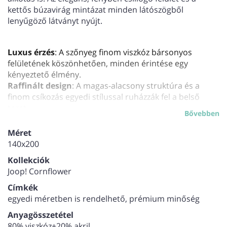
kettős búzavirág mintázat minden látószögből
lenyűgöző látványt nyújt.
Luxus érzés
: A szőnyeg finom viszkóz bársonyos
felületének köszönhetően, minden érintése egy
kényeztető élmény.
Raffinált design
: A magas-alacsony struktúra és a
finom csíkozás egyedi stílussal ruházzák fel a belső
teret.
Bővebben
Változó színek
: A szőnyeg színei változnak a fény
beesési szögétől függően, így minden pillanatban új
Méret
arcát mutatja.
140x200
Tartósság és könnyű karbantartás
: A kb. 6,5 mm
Kollekciók
magas szálak ellenállnak a mindennapos használatnak,
Joop! Cornflower
és egy egyszerű lapos szívófejjel könnyedén tisztán
tartható.
Címkék
Természetes szépség
: A termék természetességéből
egyedi méretben is rendelhető, prémium minőség
fakadóan előfordulhat némi szálképződés, ami csak
Anyagösszetétel
tovább növeli a textúráját és egyediségét.
80% viszkóz+20% akril