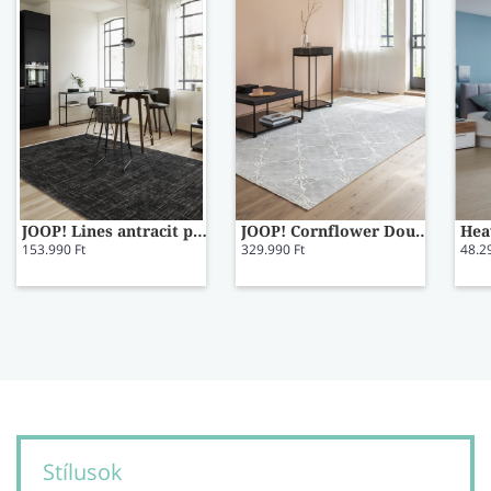
JOOP! Lines antracit prémium szőnyeg 140x200
JOOP! Cornflower Double világos szürke prémium szőnyeg 140x200
153.990 Ft
329.990 Ft
48.2
Stílusok