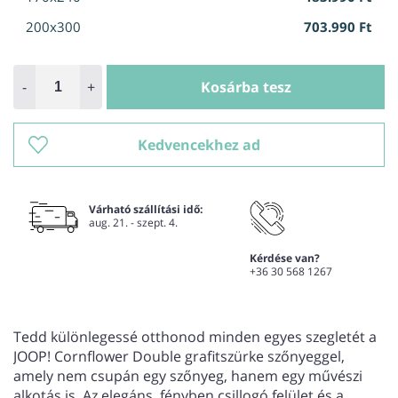
200x300
703.990 Ft
-
+
Kosárba tesz
Kedvencekhez ad
Várható szállítási idő:
aug. 21. - szept. 4.
Kérdése van?
+36 30 568 1267
Tedd különlegessé otthonod minden egyes szegletét a
JOOP! Cornflower Double grafitszürke szőnyeggel,
amely nem csupán egy szőnyeg, hanem egy művészi
alkotás is. Az elegáns, fényben csillogó felület és a