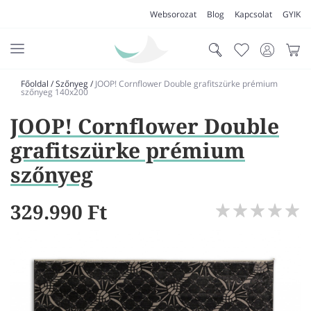
Websorozat
Blog
Kapcsolat
GYIK
Főoldal
/
Szőnyeg
/
JOOP! Cornflower Double grafitszürke prémium
AKCIÓK
szőnyeg 140x200
JOOP! Cornflower Double
SZŐNYEG
grafitszürke prémium
PADLÓSZŐNYEG
szőnyeg
LAKÁSTEXTIL
MŰFŰ
329.990 Ft
VÍZÁLLÓ PADLÓ
LAMINÁLT PADLÓ
FUTÓSZŐNYEG