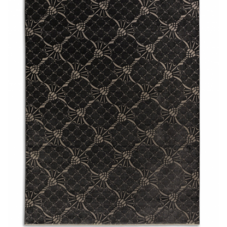
LÁBTÖRLŐ
FÜRDŐSZOBA SZŐNYEG
AJÁNDÉK ÖTLETEK
VINYL FALBURKOLAT