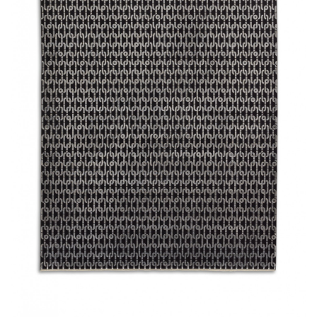
LÁBTÖRLŐ
FÜRDŐSZOBA SZŐNYEG
AJÁNDÉK ÖTLETEK
VINYL FALBURKOLAT