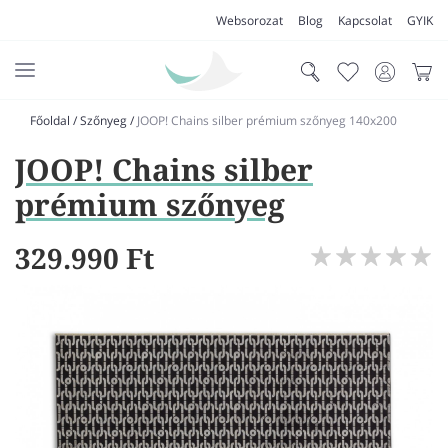
Websorozat
Blog
Kapcsolat
GYIK
Főoldal
/
Szőnyeg
/
JOOP! Chains silber prémium szőnyeg 140x200
AKCIÓK
JOOP! Chains silber
SZŐNYEG
prémium szőnyeg
PADLÓSZŐNYEG
329.990 Ft
LAKÁSTEXTIL
MŰFŰ
VÍZÁLLÓ PADLÓ
LAMINÁLT PADLÓ
FUTÓSZŐNYEG