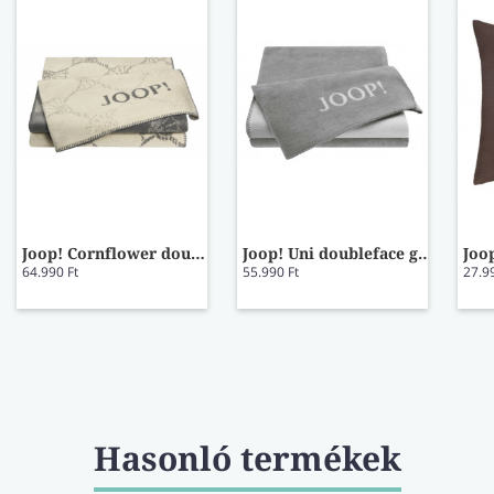
Joop! Cornflower double ecru-graphit pléd
Joop! Uni doubleface graphit pléd
64.990 Ft
55.990 Ft
27.9
Hasonló termékek