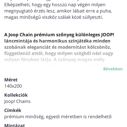
Elképzelheti, hogy egy hosszú nap végén milyen
megnyugtató érzés lesz, amikor lábait erre a puha,
magas minőségű viszkóz szálak közé süllyeszti.
A Joop Chain prémium szőnyeg különleges JOOP!
láncmintája és harmonikus színjátéka minden
szobának eleganciát és modernitást kölcsönöz,
függetlenül attól, hogy milyen szögből nézi vagy
milyen fényben látja. A szőnyeg magas-mély
struktúrája és a szálak csillogása egyedülálló
Bővebben
vizuális élményt nyújt, amely minden enteriőrben
feltűnő elem lesz.
Méret
Prémium minőség, amely megkülönböztet
140x200
A Joop Chain prémium szőnyeg több egyszerű
Kollekciók
szőnyegeknél. A prémium minőségű viszkóz szálak
Joop! Chains
használata és a precíz kivitelezés garantálja, hogy ez a
szőnyeg hosszú éveken át megőrzi szépségét és
Címkék
funkcionalitását. Rendelhető egyedi méretekben is,
prémium minőség, egyedi méretben is rendelhető
akár 400cm*1000cm-es méretben is, hogy tökéletesen
Mintázat