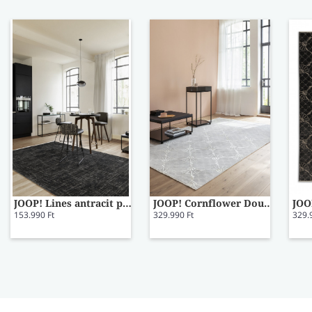
JOOP! Lines antracit prémium szőnyeg 140x200
JOOP! Cornflower Double világos szürke prémium szőnyeg 140x200
153.990 Ft
329.990 Ft
329.