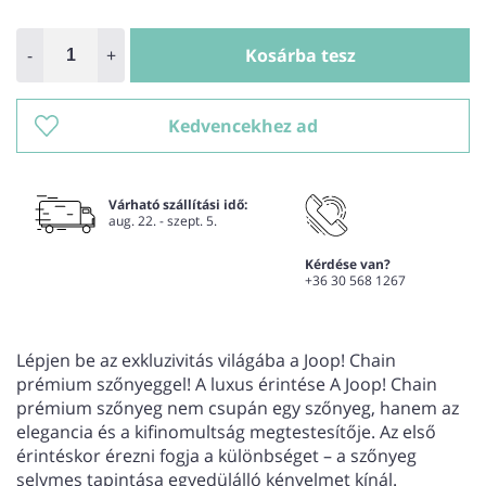
-
+
Kosárba tesz
Kedvencekhez ad
Várható szállítási idő:
aug. 22. - szept. 5.
Kérdése van?
+36 30 568 1267
Lépjen be az exkluzivitás világába a Joop! Chain
prémium szőnyeggel! A luxus érintése A Joop! Chain
prémium szőnyeg nem csupán egy szőnyeg, hanem az
elegancia és a kifinomultság megtestesítője. Az első
érintéskor érezni fogja a különbséget – a szőnyeg
selymes tapintása egyedülálló kényelmet kínál.