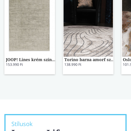
JOOP! Lines krém színű prémium szőnyeg 140x200
Torino barna amorf szőnyeg 41064/7131 200x290
153.990 Ft
138.990 Ft
101.
Stílusok