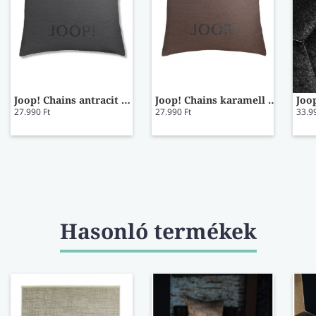
Joop! Chains antracit díszpárna
Joop! Chains karamell díszpárna
27.990 Ft
27.990 Ft
33.9
Hasonló termékek