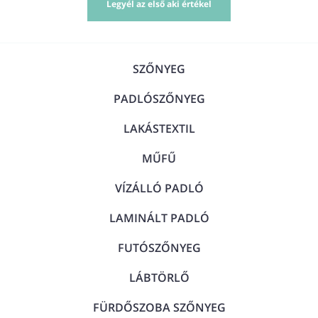
Legyél az első aki értékel
SZŐNYEG
PADLÓSZŐNYEG
LAKÁSTEXTIL
MŰFŰ
VÍZÁLLÓ PADLÓ
LAMINÁLT PADLÓ
FUTÓSZŐNYEG
LÁBTÖRLŐ
FÜRDŐSZOBA SZŐNYEG