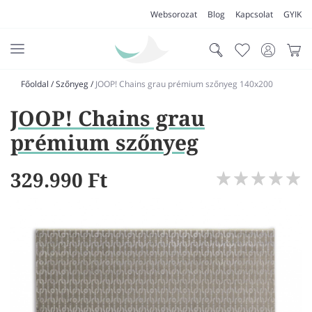
Websorozat
Blog
Kapcsolat
GYIK
Főoldal
/
Szőnyeg
/
JOOP! Chains grau prémium szőnyeg 140x200
AKCIÓK
JOOP! Chains grau
SZŐNYEG
prémium szőnyeg
PADLÓSZŐNYEG
329.990 Ft
LAKÁSTEXTIL
MŰFŰ
VÍZÁLLÓ PADLÓ
LAMINÁLT PADLÓ
FUTÓSZŐNYEG