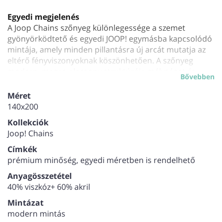
Egyedi megjelenés
A Joop Chains szőnyeg különlegessége a szemet
gyönyörködtető és egyedi JOOP! egymásba kapcsolódó
mintája, amely minden pillantásra új arcát mutatja az
eltérő fényviszonyoknak köszönhetően. A szőnyeg
modern, magas-alacsony struktúrája mélységet és
Bővebben
dinamikát kölcsönöz bármely helyiségnek.
Kényelem és elegancia
Méret
A szőnyeg magas minőségű viszkózszálakból készült,
140x200
melyek selymes tapintást biztosítanak. A finom
Kollekciók
kidolgozottság hozzájárul a szőnyeg elegáns és
Joop! Chains
kifinomult megjelenéséhez.
Praktikus megoldások
Címkék
Prémium minőség
: A Joop Chains prémium szőnyeg
prémium minőség, egyedi méretben is rendelhető
kiemelkedik a piacon található hasonló termékek
Anyagösszetétel
közül a kiváló anyagminőségével és a részletekre
40% viszkóz+ 60% akril
való odafigyeléssel.
Könnyű karbantartás
: A rendszeres porszívózás lapos
Mintázat
szívófejjel elegendő ahhoz, hogy a szőnyeg hosszú
modern mintás