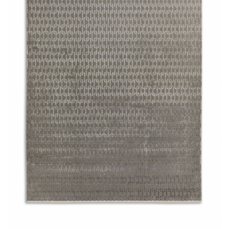
LÁBTÖRLŐ
FÜRDŐSZOBA SZŐNYEG
AJÁNDÉK ÖTLETEK
VINYL FALBURKOLAT