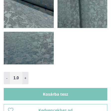
-
+
Kosárba tesz
Kedvencekhez ad