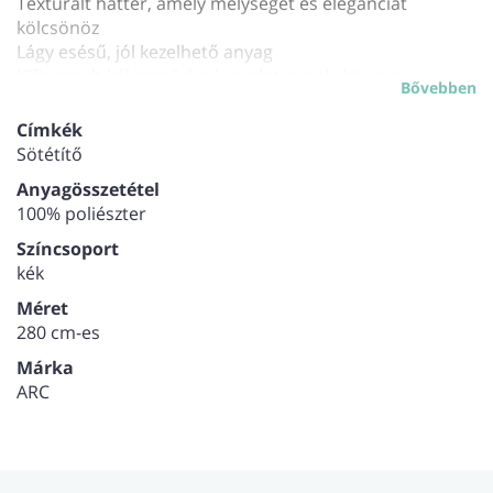
Texturált háttér, amely mélységet és eleganciát
kölcsönöz
Lágy esésű, jól kezelhető anyag
Kifinomult kékesszürke árnyalat, amely könnyen
Bővebben
kombinálható
Tökéletes nappalikba, hálószobákba vagy étkezőkbe
Címkék
Sötétítő
Anyagösszetétel
100% poliészter
Színcsoport
kék
Méret
280 cm-es
Márka
ARC