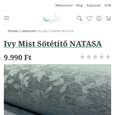
Websorozat
Blog
Kapcsolat
GYIK
Főoldal
/
Lakástextil
/
Ivy Mist Sötétítő NATASA
AKCIÓK
Ivy Mist Sötétítő NATASA
SZŐNYEG
PADLÓSZŐNYEG
9.990 Ft
LAKÁSTEXTIL
MŰFŰ
VÍZÁLLÓ PADLÓ
LAMINÁLT PADLÓ
FUTÓSZŐNYEG