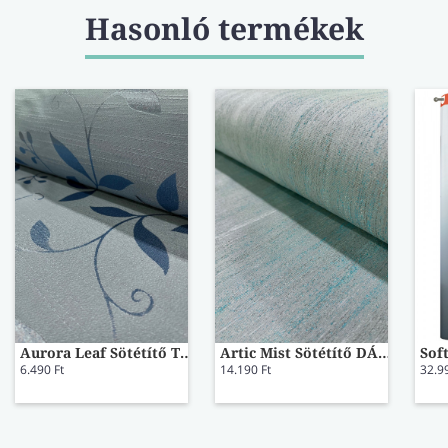
Hasonló termékek
Aurora Leaf Sötétítő TILO-54
Artic Mist Sötétítő DÁNIEL
6.490 Ft
14.190 Ft
32.9