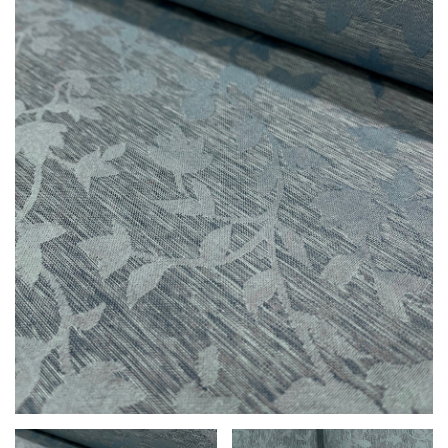
LÁBTÖRLŐ
FÜRDŐSZOBA SZŐNYEG
AJÁNDÉK ÖTLETEK
VINYL FALBURKOLAT