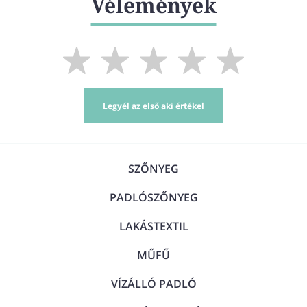
Vélemények
Legyél az első aki értékel
SZŐNYEG
PADLÓSZŐNYEG
LAKÁSTEXTIL
MŰFŰ
VÍZÁLLÓ PADLÓ