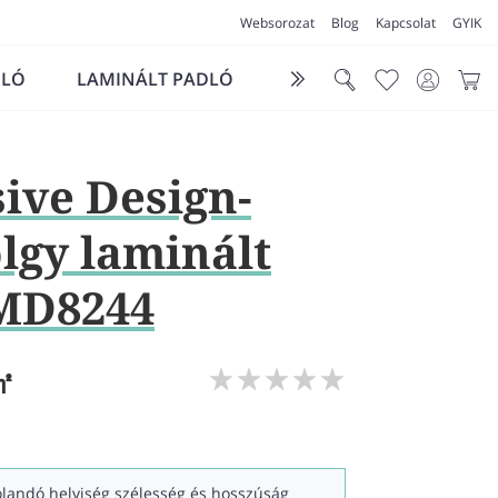
Websorozat
Blog
Kapcsolat
GYIK
DLÓ
LAMINÁLT PADLÓ
FUTÓSZŐNYEG
LÁ
ive Design-
ölgy laminált
IMD8244
㎡
kolandó helyiség szélesség és hosszúság