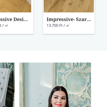
Impressive Design- Kömény tölgy laminált padló IMD8247
Impressive- Szarvasgomba tölgy laminált padló IM8256
t / ㎡
13.700 Ft / ㎡