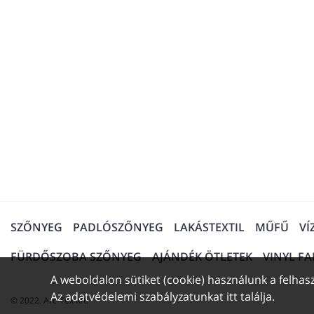
SZŐNYEG
PADLÓSZŐNYEG
LAKÁSTEXTIL
MŰFŰ
VÍ
FÜRDŐSZOBA SZŐNYEG
AJÁNDÉK ÖTLETEK
VINYL F
A weboldalon sütiket (cookie) használunk a felhasz
Az adatvédelemi szabályzatunkat
itt találja
.
© 2022. Arc-Tex Kft.