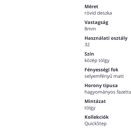
Méret
rövid deszka
Vastagság
8mm
Használati osztály
32
Szín
közép tölgy
Fényességi fok
selyemfényű matt
Horony típusa
hagyományos fazett
Mintázat
tölgy
Kollekciók
QuickStep