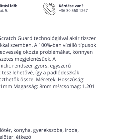
ítási idő:
Kérdése van?
pt. 5.
+36 30 568 1267
Scratch Guard technológiával akár tízszer
okkal szemben. A 100%-ban vízálló típusok
edvesség okozta problémákat, könnyen
észetes megjelenésűek. A
iclic rendszer gyors, egyszerű
 tesz lehetővé, így a padlódeszkák
leszthetők össze. Méretek: Hosszúság:
31mm Magasság: 8mm m²/csomag: 1.201
lőtér, konyha, gyerekszoba, iroda,
előtér, étkező