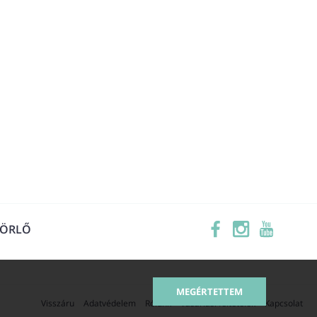
TÖRLŐ
MEGÉRTETTEM
Visszáru
Adatvédelem
Rólunk
Vásárlási feltételek
Kapcsolat