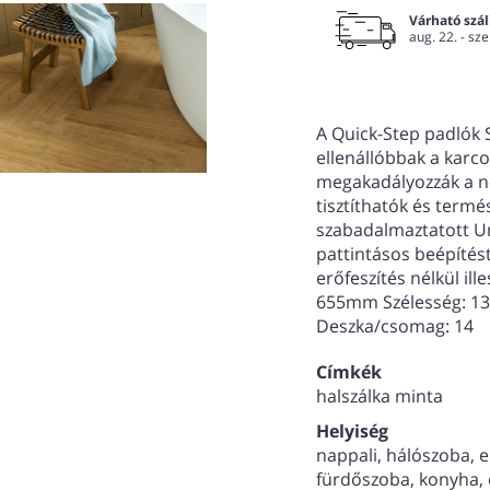
Várható száll
aug. 22. - sze
A Quick-Step padlók 
ellenállóbbak a karc
megakadályozzák a n
tisztíthatók és term
szabadalmaztatott Un
pattintásos beépítést
erőfeszítés nélkül il
655mm Szélesség: 1
Deszka/csomag: 14
Címkék
halszálka minta
Helyiség
nappali, hálószoba, e
fürdőszoba, konyha, 