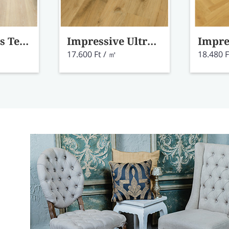
Creo - Világos Tenessee tölgy CRH3179
Impressive Ultra- Szarvasgomba tölgy laminált padló IMU8256
17.600 Ft / ㎡
18.480 F