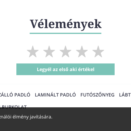
Vélemények
Legyél az első aki értékel
ZÁLLÓ PADLÓ
LAMINÁLT PADLÓ
FUTÓSZŐNYEG
LÁB
ALBURKOLAT
nálói élmény javítására.