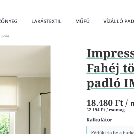
ZŐNYEG
LAKÁSTEXTIL
MŰFŰ
VÍZÁLLÓ PA
MD8244
Impress
Fahéj t
padló 
18.480 Ft
/ 
22.194 Ft / csomag
Kalkulátor
Kérjük írja be a bur