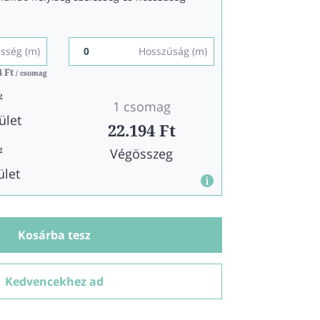
esség (m)
Hosszúság (m)
4 Ft
4 Ft
/ csomag
/ csomag
2
1 csomag
ület
22.194 Ft
Végösszeg
2
ület
Kosárba tesz
Kedvencekhez ad