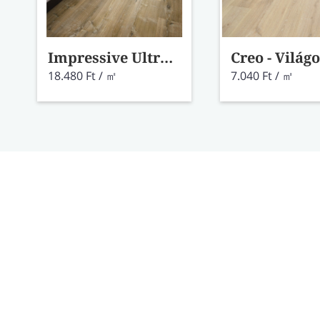
Impressive Ultra - Rozs tölgy laminált IMU8257
18.480 Ft / ㎡
7.040 Ft / ㎡