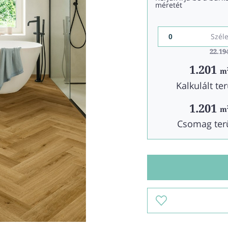
méretét
Szél
22.19
22.19
1.201
m
Kalkulált ter
1.201
m
Csomag ter