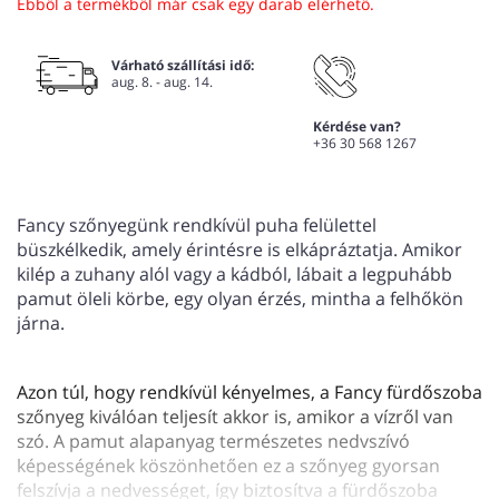
Ebből a termékből már csak egy darab elérhető.
Várható szállítási idő:
aug. 8. - aug. 14.
Kérdése van?
+36 30 568 1267
Fancy szőnyegünk rendkívül puha felülettel
büszkélkedik, amely érintésre is elkápráztatja. Amikor
kilép a zuhany alól vagy a kádból, lábait a legpuhább
pamut öleli körbe, egy olyan érzés, mintha a felhőkön
járna.
Azon túl, hogy rendkívül kényelmes, a Fancy fürdőszoba
szőnyeg kiválóan teljesít akkor is, amikor a vízről van
szó. A pamut alapanyag természetes nedvszívó
képességének köszönhetően ez a szőnyeg gyorsan
felszívja a nedvességet, így biztosítva a fürdőszoba