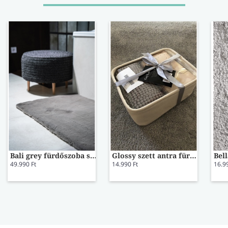
Bali grey fürdőszoba szőnyeg 67x110
Glossy szett antra fürdőszoba szőnyeg
49.990 Ft
14.990 Ft
16.9