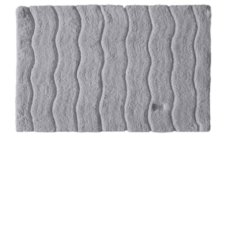
LÁBTÖRLŐ
FÜRDŐSZOBA SZŐNYEG
AJÁNDÉK ÖTLETEK
VINYL FALBURKOLAT