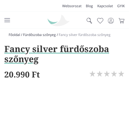
Websorozat
Blog
Kapcsolat
GYIK
Főoldal
/
Fürdőszoba szőnyeg
/
Fancy silver fürdőszoba szőnyeg
AKCIÓK
Fancy silver fürdőszoba
SZŐNYEG
szőnyeg
PADLÓSZŐNYEG
20.990 Ft
LAKÁSTEXTIL
MŰFŰ
VÍZÁLLÓ PADLÓ
LAMINÁLT PADLÓ
FUTÓSZŐNYEG