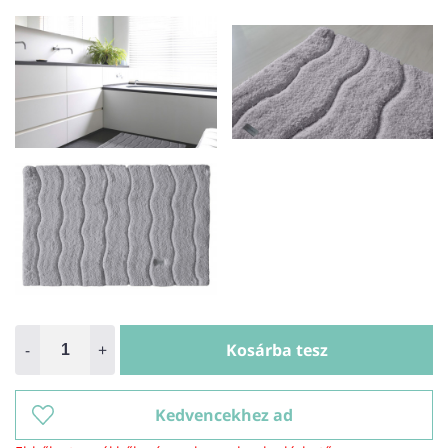
-
+
Kosárba tesz
Kedvencekhez ad