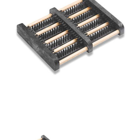
LÁBTÖRLŐ
FÜRDŐSZOBA SZŐNYEG
AJÁNDÉK ÖTLETEK
VINYL FALBURKOLAT