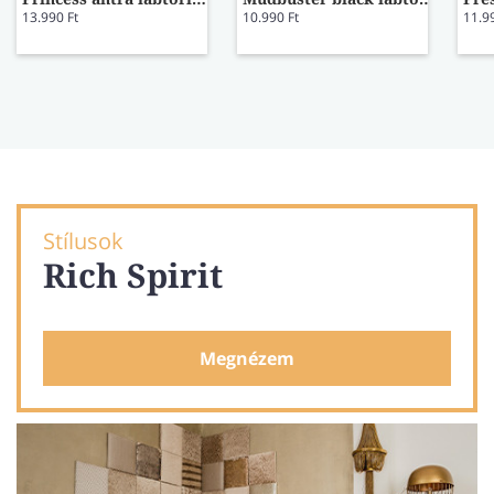
13.990 Ft
10.990 Ft
11.9
Stílusok
Rich Spirit
Megnézem