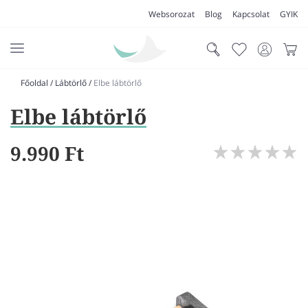
Websorozat
Blog
Kapcsolat
GYIK
Főoldal
/
Lábtörlő
/
Elbe lábtörlő
AKCIÓK
Elbe lábtörlő
SZŐNYEG
PADLÓSZŐNYEG
9.990 Ft
LAKÁSTEXTIL
MŰFŰ
VÍZÁLLÓ PADLÓ
LAMINÁLT PADLÓ
FUTÓSZŐNYEG