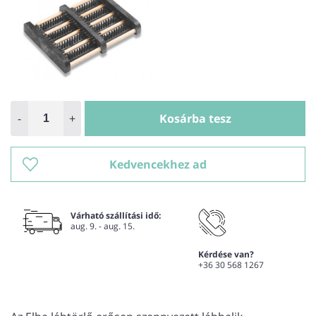
-
+
Kosárba tesz
Kedvencekhez ad
Várható szállítási idő:
aug. 9. - aug. 15.
Kérdése van?
+36 30 568 1267