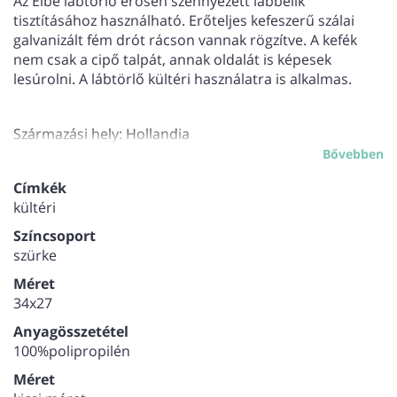
Az Elbe lábtörlő erősen szennyezett lábbelik
tisztításához használható. Erőteljes kefeszerű szálai
galvanizált fém drót rácson vannak rögzítve. A kefék
nem csak a cipő talpát, annak oldalát is képesek
lesúrolni. A lábtörlő kültéri használatra is alkalmas.
Származási hely: Hollandia
Bővebben
Címkék
kültéri
Színcsoport
szürke
Méret
34x27
Anyagösszetétel
100%polipropilén
Méret