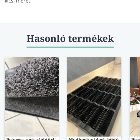
kicsi méret
Hasonló termékek
Princess antra lábtörlő 60x80
Mudbuster black lábtörlő