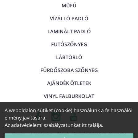
MŰFŰ
VÍZÁLLÓ PADLÓ
LAMINÁLT PADLÓ
FUTÓSZŐNYEG
LÁBTÖRLŐ
FÜRDŐSZOBA SZŐNYEG
AJÁNDÉK ÖTLETEK
VINYL FALBURKOLAT
A weboldalon sütiket (cookie) használunk a felhasználói
élmény javítására.
Az adatvédelemi szabályzatunkat
itt találja
.
Visszáru
Adatvédelem
Rólunk
Vásárlási feltételek
Kapcsolat