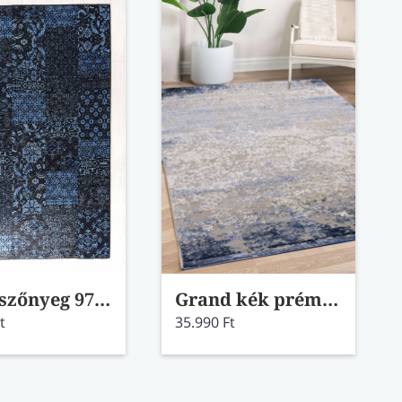
Teide szőnyeg 97004/5011-99 80x150
Grand kék prémium szőnyeg 52014/7777 80x150
t
35.990 Ft