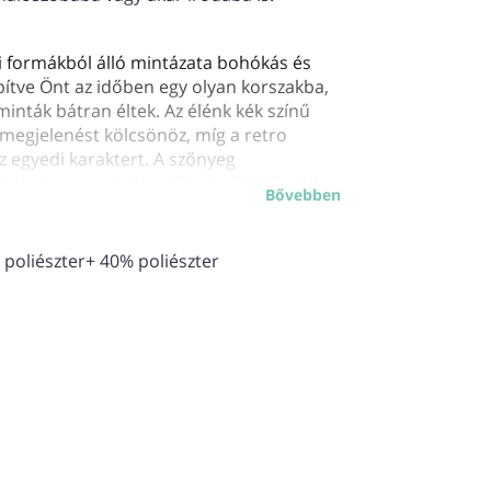
 formákból álló mintázata bohókás és
ítve Önt az időben egy olyan korszakba,
minták bátran éltek. Az élénk kék színű
 megjelenést kölcsönöz, míg a retro
z egyedi karaktert. A szőnyeg
 újrahasznosított poliészterből készült,
Bővebben
gyönyörködtető, hanem környezetbarát
yaghasználat segít a bolygónk
 otthonát egyedi és stílusos szőnyeggel
 poliészter+ 40% poliészter
 ahol fókuszpontként szolgál és
 inspiráló és kreatív környezetet
a vidám és élettel teli mintázat örömet
 mm
 db/m2