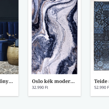
Regal kék szőnyeg 83008/6151 160x230
Oslo kék modern szőnyeg 63618/8656 80x150
32.990 Ft
52.990 F