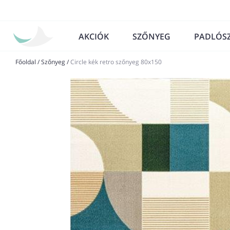
AKCIÓK
SZŐNYEG
PADLÓS
Főoldal
/
Szőnyeg
/
Circle kék retro szőnyeg 80x150