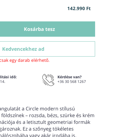
142.990 Ft
Kosárba tesz
Kedvencekhez ad
csak egy darab elérhető.
ítási idő:
Kérdése van?
 14.
+36 30 568 1267
ngulatát a Circle modern stílusú
földszínek – rozsda, bézs, szürke és krém
ciója és a letisztult geometriai formák
gároznak. Ez a szőnyeg tökéletes
 hálószobába vagy akár irodába is.