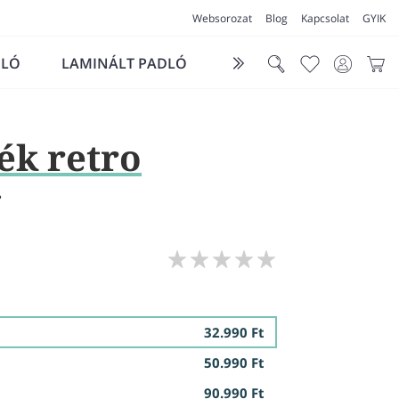
Websorozat
Blog
Kapcsolat
GYIK
DLÓ
LAMINÁLT PADLÓ
FUTÓSZŐNYEG
LÁ
ék retro
g
32.990 Ft
50.990 Ft
90.990 Ft