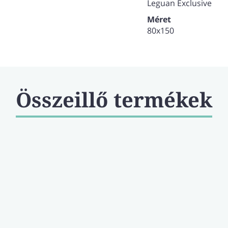
Összsúly: 1940 g/m2
Leguan Exclusive
Származási hely: Bel
Méret
80x150
Összeillő termékek