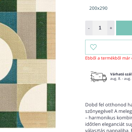
200x290
-
+
Ebből a termékből már 
Várható száll
aug. 8. - aug.
Dobd fel otthonod ha
szőnyegével! A meleg 
– harmonikus kombiná
időtlen eleganciát su
választás nappaliba,