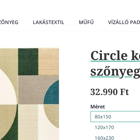
ZŐNYEG
LAKÁSTEXTIL
MŰFŰ
VÍZÁLLÓ PA
Circle k
szőnye
32.990 Ft
Méret
80x150
120x170
160x230