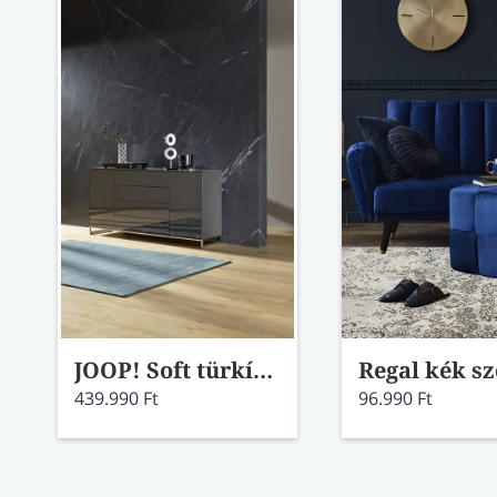
JOOP! Soft türkíz prémium viszkóz szőnyeg 140x200
439.990 Ft
96.990 Ft