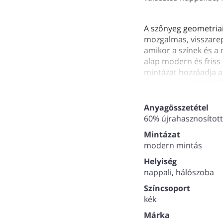
A szőnyeg geometriai
mozgalmas, visszarep
amikor a színek és a 
alap modern és friss
mintázat hozzáadja a
anyagösszetétele 60%
így nemcsak szemet 
is. A fenntartható an
Anyagösszetétel
védelmében, miközben
60% újrahasznosított
díszíti.
Mintázat
Kerülhet: Nappaliba,
modern mintás
hangulatot teremt.
Dolgozószobába, hogy
Helyiség
biztosítson.
nappali, hálószoba
Gyerekszobába, ahol 
Színcsoport
szerez.
kék
Szálmagasság: 6,25
Csomószám: 700.000
Márka