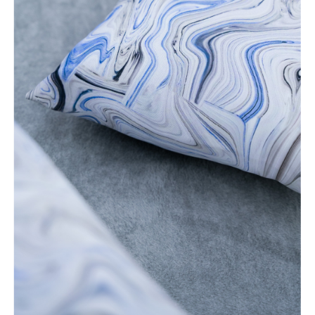
LÁBTÖRLŐ
FÜRDŐSZOBA SZŐNYEG
AJÁNDÉK ÖTLETEK
VINYL FALBURKOLAT