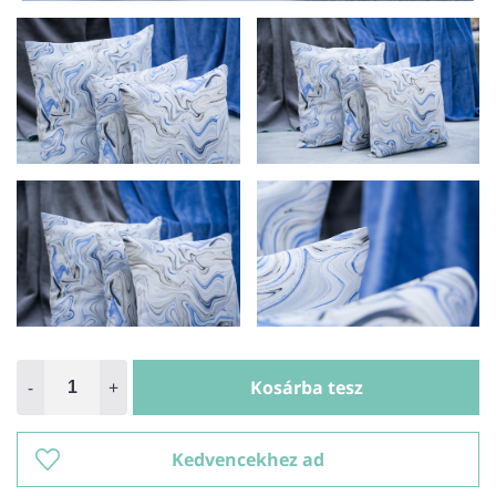
-
+
Kosárba tesz
Kedvencekhez ad