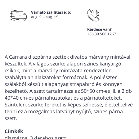
Várható szállítási idő:
aug. 9. - aug. 15.
Kérdése van?
+36 30 568 1267
A Carrara díszpárna szettek divatos márvány mintával
készültek. A világos szürke alapon színes kanyargó
csíkok, mint a márvány mintázata rendezetlen,
szabálytalan alakzatokat formáznak. A poliészter
szálakból készült alapanyag strapabíró és könnyen
kezelhető. A szett tartalmazza az 50*50 cm-es ill. a 2 db
40*40 cm-es párnahuzatokat és a párnatölteteket.
Színtelen, szürke tereket is képes színessé, élettel telivé
tenni ez a mozgalmas látványt nyújtó, színes párna
szett.
Címkék
díszpárna, 3 darabos szett