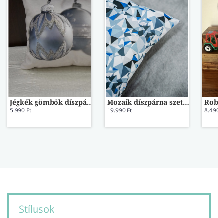
Jégkék gömbök díszpárna
Mozaik díszpárna szett 37
Rob
5.990 Ft
19.990 Ft
8.490
Stílusok