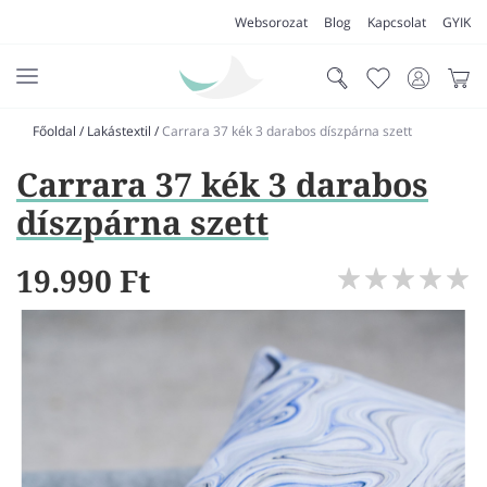
Websorozat
Blog
Kapcsolat
GYIK
Főoldal
/
Lakástextil
/
Carrara 37 kék 3 darabos díszpárna szett
AKCIÓK
Carrara 37 kék 3 darabos
SZŐNYEG
díszpárna szett
PADLÓSZŐNYEG
19.990 Ft
LAKÁSTEXTIL
MŰFŰ
VÍZÁLLÓ PADLÓ
LAMINÁLT PADLÓ
FUTÓSZŐNYEG