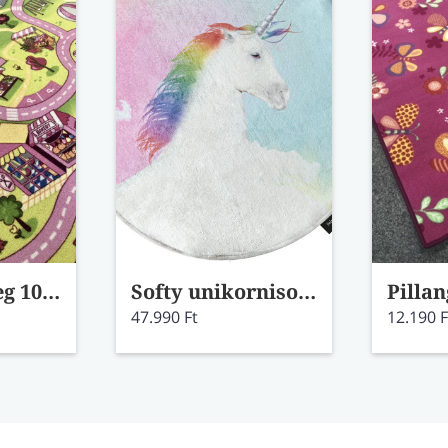
Barbi szőnyeg 100x150
Softy unikornisos kör alakú szőnyeg
47.990 Ft
12.190 F