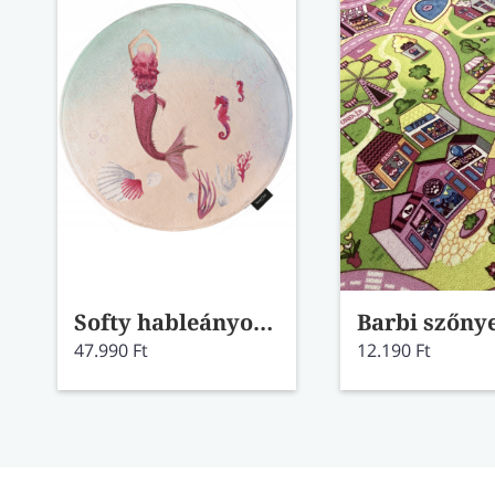
Softy hableányos kör alakú szőnyeg
47.990 Ft
12.190 Ft