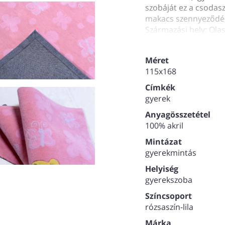
szobáját ez a csodasz
makacs szennyeződés 
Származási hely: Ola
Méret
115x168
Címkék
gyerek
Anyagösszetétel
100% akril
Mintázat
gyerekmintás
Helyiség
gyerekszoba
Színcsoport
rózsaszín-lila
Márka