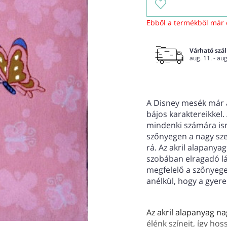
Ebből a termékből már 
Várható száll
aug. 11. - aug
A Disney mesék már a
bájos karaktereikkel.
mindenki számára ism
szőnyegen a nagy sze
rá. Az akril alapanya
szobában elragadó lá
megfelelő a szőnyege
anélkül, hogy a gye
Az akril alapanyag n
élénk színeit, így ho