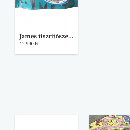
James tisztítószer szett szőnyegre/kárpitra
12.990 Ft