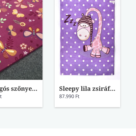
Pillangós szőnyeg 100x150
Sleepy lila zsiráf szőnyeg 90x150
t
87.990 Ft