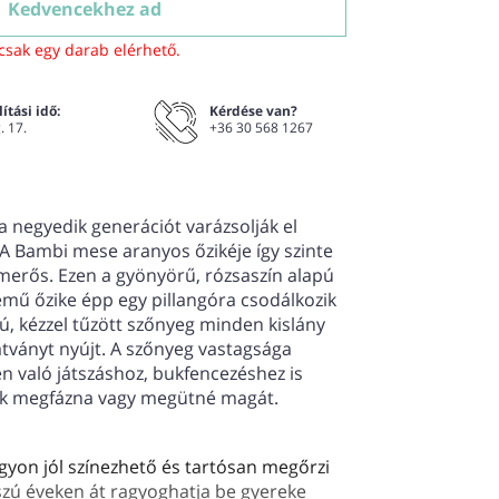
Kedvencekhez ad
csak egy darab elérhető.
ítási idő:
Kérdése van?
. 17.
+36 30 568 1267
 negyedik generációt varázsolják el
 A Bambi mese aranyos őzikéje így szinte
erős. Ezen a gyönyörű, rózsaszín alapú
mű őzike épp egy pillangóra csodálkozik
gú, kézzel tűzött szőnyeg minden kislány
tványt nyújt. A szőnyeg vastagsága
n való játszáshoz, bukfencezéshez is
rek megfázna vagy megütné magát.
agyon jól színezhető és tartósan megőrzi
sszú éveken át ragyoghatja be gyereke