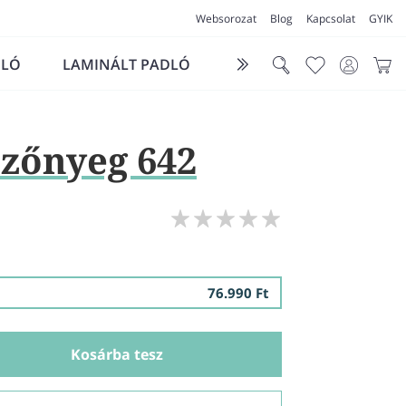
Websorozat
Blog
Kapcsolat
GYIK
DLÓ
LAMINÁLT PADLÓ
FUTÓSZŐNYEG
LÁ
zőnyeg 642
76.990 Ft
Kosárba tesz