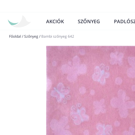
AKCIÓK
SZŐNYEG
PADLÓS
Főoldal
/
Szőnyeg
/
Bambi szőnyeg 642