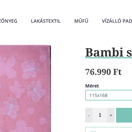
ZŐNYEG
LAKÁSTEXTIL
MŰFŰ
VÍZÁLLÓ PA
Bambi s
76.990 Ft
Méret
115x168
-
+